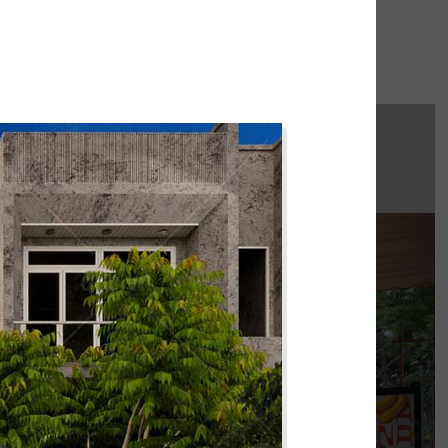
hi công:
INAT WATERBUS
húng tôi hoàn thiện gấp rút trong 35 ngày,
 không gian thưởng thức cafe - trà sữa ấn
tượng