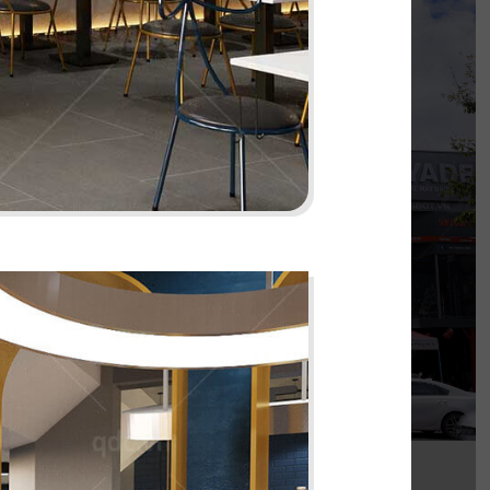
KOI THÉ
nh khi được đồng hành cùng chủ đầu tư cho
 thi công chi nhánh KOI Thé đầu tiên tại Biên
Hòa, Đồng Nai.
Chi tiết