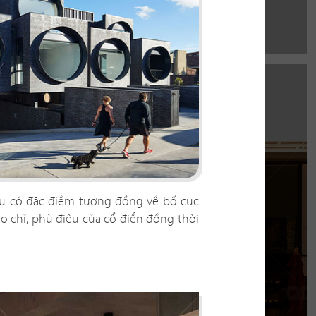
hau có đặc điểm tương đồng về bố cục
ào chỉ, phù điêu của cổ điển đồng thời
EL GAUCHO
e Mall hứa hẹn là điểm đến lý tưởng cho trải
thực Âu đỉnh cao mang phong cách công
nghiệp độc đáo