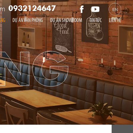
am
0932124647
EN
ÀNG
DỰ ÁN VĂN PHÒNG
DỰ ÁN SHOWROOM
TIN TỨC
LIÊN HỆ