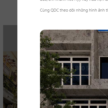
Một số 
Cùng QDC theo dõi những hình ảnh thi
THE STREET "NH
CHẤT"
The Street được dựa trên văn hóa vỉa hè độc 
thở của đường phố, mang đến vẻ đẹp Việt 