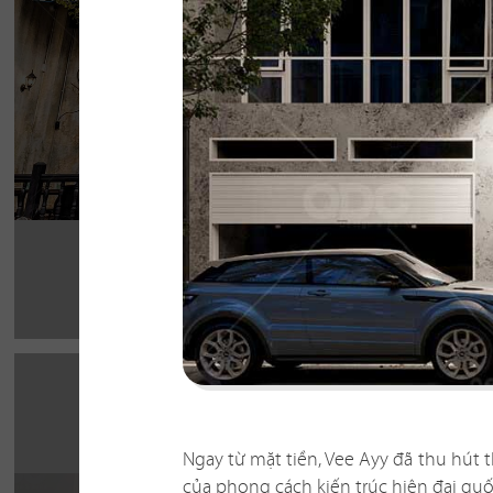
cho thực khách
Chi tiết
Ngay từ mặt tiền, Vee Ayy đã thu hút 
của phong cách kiến trúc hiện đại quố