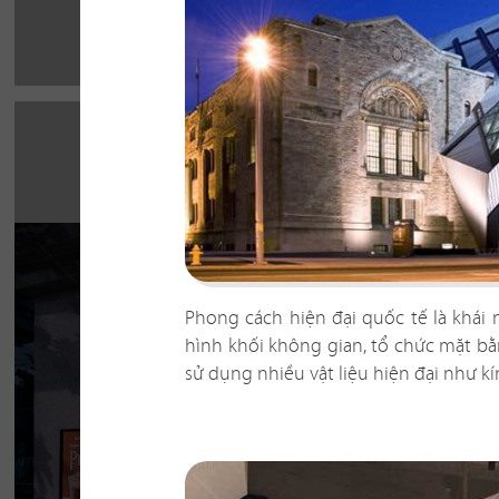
Phong cách hiện đại quốc tế là khái
hình khối không gian, tổ chức mặt bằn
HIGHLANDS CO
sử dụng nhiều vật liệu hiện đại như kí
Highlands Sunwah do QDC Design & Build t
không gian hai mặt tiền rộng rãi cùng phon
hiện đại, sang trọng.