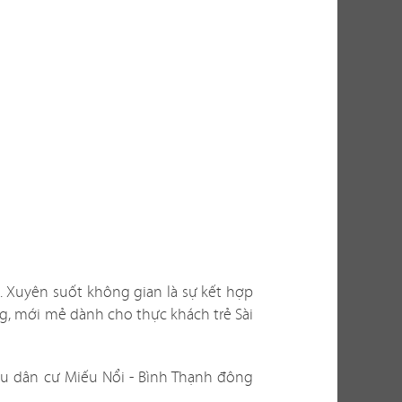
thu hút khách
thực tế, việc
ến nhiều yếu
g? Có phù hợp
n thi công ra
 Xuyên suốt không gian là sự kết hợp
bài toán không
ng, mới mẻ dành cho thực khách trẻ Sài
cho bạn những
khu dân cư Miếu Nổi - Bình Thạnh đông