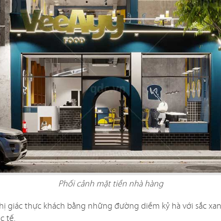
Phối cảnh mặt tiền nhà hàng
thị giác thực khách bằng những đường diềm kỷ hà với sắc xan
c tế.