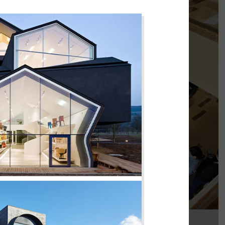
PHÊ LA
của chúng tôi, Phê La - Biên Hòa tọa lạc trên
con đường Võ Thị Sáu sầm uất...
Chi tiết