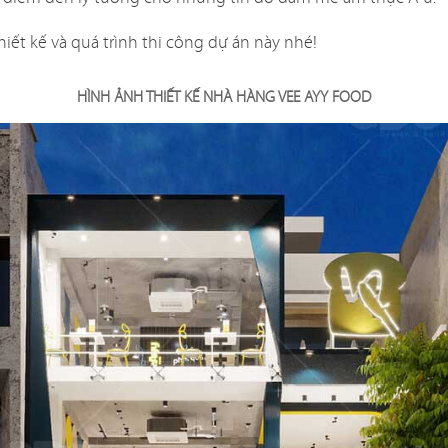
dự án nhà hàng do QDC Design & Build trực tiếp thiết kế và t
ết kế và quá trình thi công dự án này nhé!
HÌNH ẢNH THIẾT KẾ NHÀ HÀNG VEE AYY FOOD
ẬU CÓ
KAT
Dự án được c
đáo, xen lẫn hơi
mang đến một
Nam đặc trưng