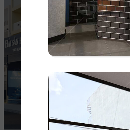
HẢI SẢN HOÀNG
Đội ngũ thiết kế QDC đã khéo léo kết hợp 
phong cách Địa Trung Hải với vẻ đẹp thanh l
của Indochine
Chi tiết