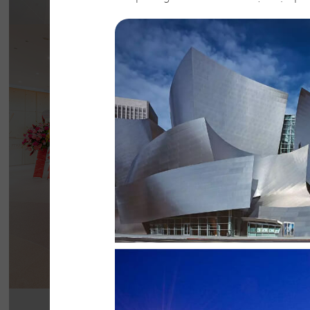
BẮC KIM THA
Nhà hàng Bắc Kim Thang được thiết kế theo 
Nam dân gian đương đại...
Chi tiết