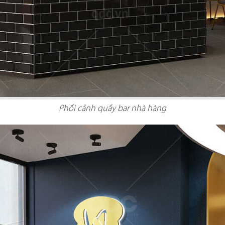
 GIA
nét đặc trưng
QDC rất hân hạ
ịch, sang trọng
dự án tổng thầu
Phối cảnh quầy bar nhà hàng