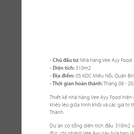
Một không gi
hàng vừa thể
Nhà hàng Vee Ayy Food
- Chủ đầu tư:
xây dựng th
310m2
- Diện tích:
tố khi thi c
05 KDC Miếu Nổi, Quận Bìn
- Địa điểm:
với không gi
Tháng 08 - 20
- Thời gian hoàn thành:
sao? Liệu c
Thiết kế nhà hàng Vee Ayy Food hiện
Chúng tôi biế
khéo léo giữa hình khối và các giá tr
dễ giải quyế
Thành.
phương án th
Dự án có tổng diện tích đầu 310m2 vớ
đúc, chi nhánh Vee Ayy này hứa hẹn l