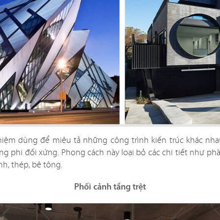
 niệm dùng để miêu tả những công trình kiến trúc khác n
g phi đối xứng. Phong cách này loại bỏ các chi tiết như ph
FFEE
nh, thép, bê tông.
hi công sở hữu
El Gaucho Lott
Phối cảnh tầng trệt
g cách thiết kế
nghiệm ẩm 