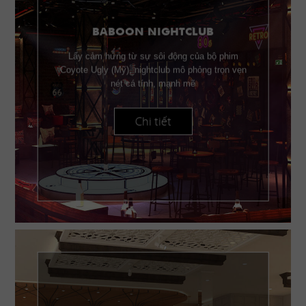
BABOON NIGHTCLUB
Lấy cảm hứng từ sự sôi động của bộ phim
Coyote Ugly (Mỹ), nightclub mô phỏng trọn vẹn
nét cá tính, mạnh mẽ
Chi tiết