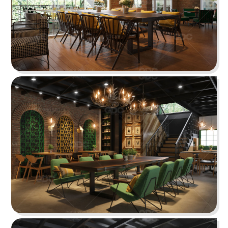
KATINAT WATERBUS
Dự án được chúng tôi hoàn thiện gấp rút trong 35
ngày, mang đến một không gian thưởng thức
cafe - trà sữa ấn tượng
Chi tiết