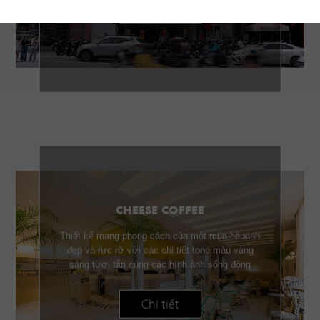
Chi tiết
CHEESE COFFEE
Thiết kế mang phong cách của một mùa hè xinh
đẹp và rực rỡ với các chi tiết tone màu vàng
sáng tươi tắn cùng các hình ảnh sống động
Chi tiết