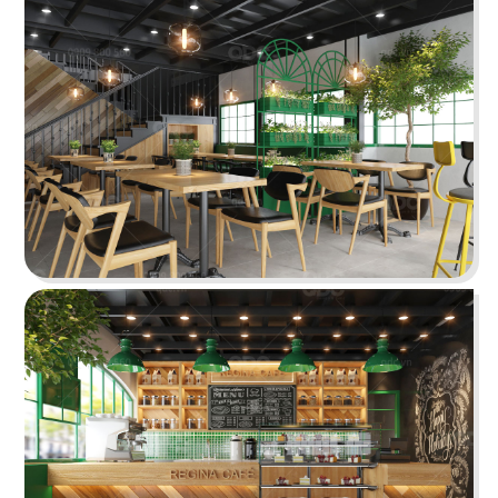
BẮC KIM THANG
Nhà hàng Bắc Kim Thang được thiết kế theo
phong cách Việt Nam dân gian đương đại...
Chi tiết