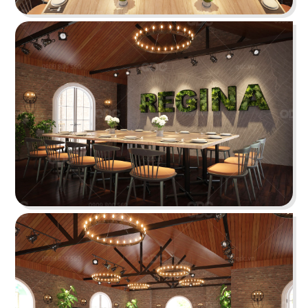
tưởng cho trải nghiệm ẩm thực Âu đỉnh cao
mang phong cách công nghiệp độc đáo
Chi tiết
HẢI SẢN HOÀNG GIA
Đội ngũ thiết kế QDC đã khéo léo kết hợp nét
đặc trưng phong cách Địa Trung Hải với vẻ đẹp
thanh lịch, sang trọng của Indochine