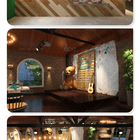
PHÊ LA
Dự án mới nhất của chúng tôi, Phê La - Biên Hòa
tọa lạc trên con đường Võ Thị Sáu sầm uất...
Chi tiết
HIGHLANDS COFFEE