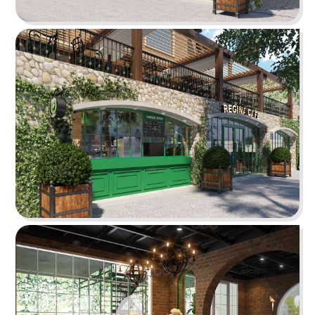
ÁN
SHOWROOM
THE STREET "NHẬU CÓ CHẤT"
TIN
The Street được dựa trên văn hóa vỉa hè độc
đáo, xen lẫn hơi thở của đường phố, mang đến
TỨC
vẻ đẹp Việt Nam đặc trưng cho thực khách
LIÊN
Chi tiết
HỆ