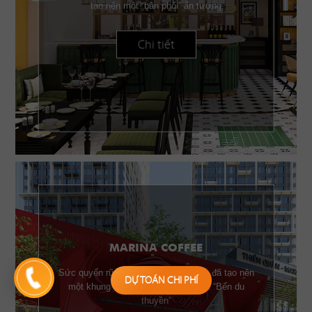
tạo nên một “bản phối” ấn tượng
Chi tiết
MARINA COFFEE
Sức quyến rũ của những chiếc buồm đã tạo nên
DỰ TOÁN CHI PHÍ
một khung cảnh đặc trưng của một “Bến du
thuyền”