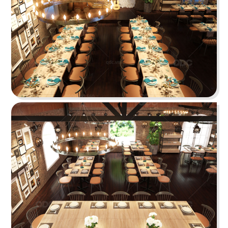
Highlands Sunwah do QDC Design & Build thi
công sở hữu không gian hai mặt tiền rộng rãi
cùng phong cách thiết kế hiện đại, sang trọng.
Chi tiết
EL GAUCHO
El Gaucho Lotte Mall hứa hẹn là điểm đến lý