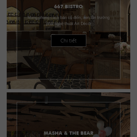
667 BISTRO
Mang phong cách bán cổ điển, xen lẫn trường
phái nghệ thuật Art Décor
Chi tiết
MASHA & THE BEAR