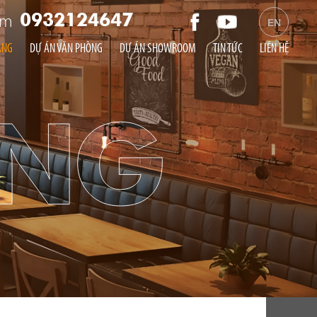
am
0932124647
EN
ÀNG
DỰ ÁN VĂN PHÒNG
DỰ ÁN SHOWROOM
TIN TỨC
LIÊN HỆ