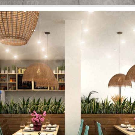
FFEE
hi công sở hữu
El Gaucho Lott
g cách thiết kế
nghiệm ẩm 