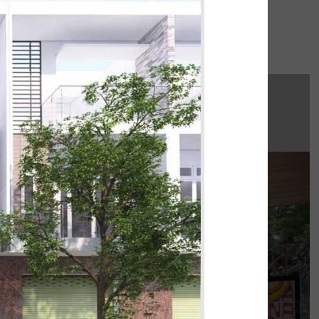
hi công:
INAT WATERBUS
húng tôi hoàn thiện gấp rút trong 35 ngày,
 không gian thưởng thức cafe - trà sữa ấn
tượng