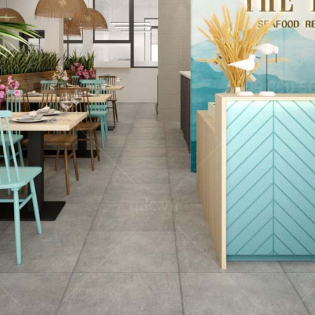
NG
phong cách Việt
Dự án mới nhất 