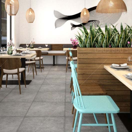
 GIA
nét đặc trưng
QDC rất hân hạ
ịch, sang trọng
dự án tổng thầu