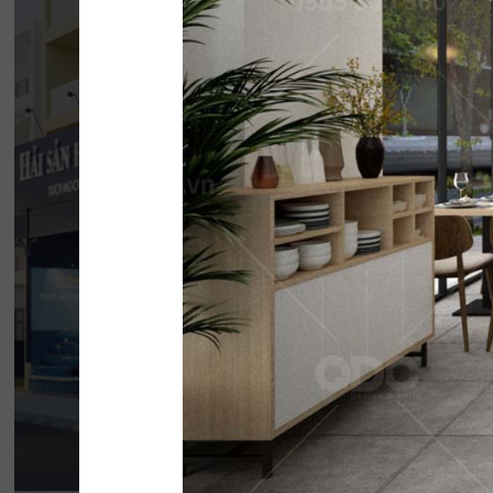
HẢI SẢN HOÀNG
Đội ngũ thiết kế QDC đã khéo léo kết hợp 
phong cách Địa Trung Hải với vẻ đẹp thanh l
của Indochine
Chi tiết