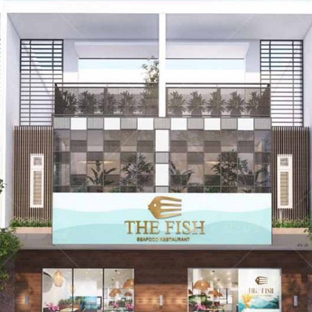
dự án nhà hàng do QDC Design & Build trực tiếp thiết kế và t
ẬU CÓ
KAT
Dự án được c
đáo, xen lẫn hơi
mang đến một
Nam đặc trưng