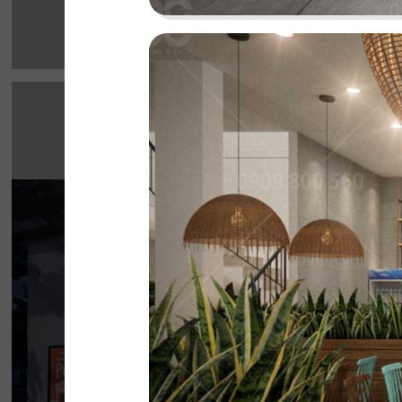
HIGHLANDS CO
Highlands Sunwah do QDC Design & Build t
không gian hai mặt tiền rộng rãi cùng phon
hiện đại, sang trọng.