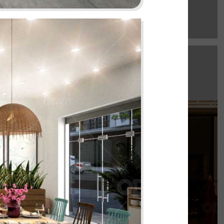
EL GAUCHO
e Mall hứa hẹn là điểm đến lý tưởng cho trải
thực Âu đỉnh cao mang phong cách công
nghiệp độc đáo