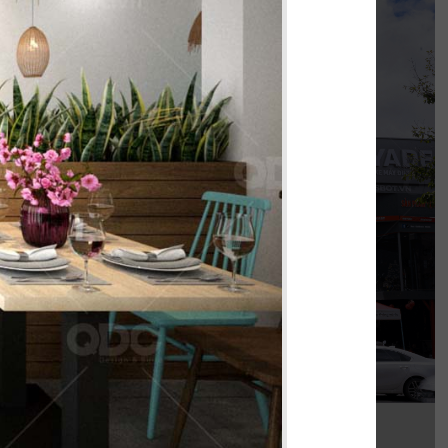
KOI THÉ
nh khi được đồng hành cùng chủ đầu tư cho
 thi công chi nhánh KOI Thé đầu tiên tại Biên
Hòa, Đồng Nai.
Chi tiết