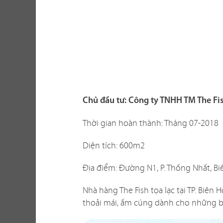
Một không gi
hàng vừa thể
Chủ đầu tư: Công ty TNHH TM The Fi
xây dựng th
tố khi thi c
Thời gian hoàn thành: Tháng 07-2018
với không gi
Diện tích: 600m2
sao? Liệu c
Địa điểm: Đường N1, P. Thống Nhất, B
Chúng tôi biế
dễ giải quyế
Nhà hàng The Fish tọa lạc tại TP. Bi
phương án th
thoải mái, ấm cúng dành cho những b