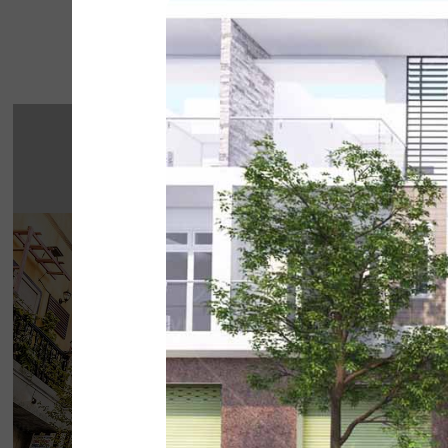
Một số 
THE STREET "NH
CHẤT"
The Street được dựa trên văn hóa vỉa hè độc 
thở của đường phố, mang đến vẻ đẹp Việt 