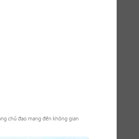
thu hút khách
thực tế, việc
ến nhiều yếu
g? Có phù hợp
n thi công ra
bài toán không
cho bạn những
g vàng chủ đạo mang đến không gian