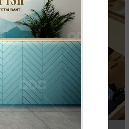
PHÊ LA
của chúng tôi, Phê La - Biên Hòa tọa lạc trên
con đường Võ Thị Sáu sầm uất...
Chi tiết