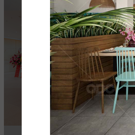
BẮC KIM THA
Nhà hàng Bắc Kim Thang được thiết kế theo 
Nam dân gian đương đại...
Chi tiết