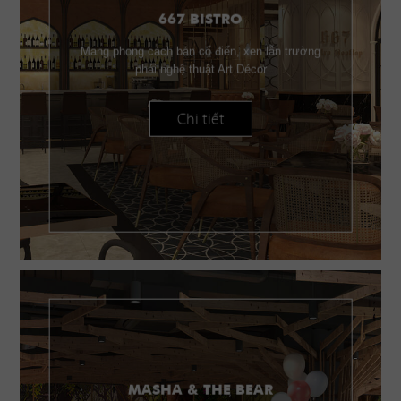
667 BISTRO
Mang phong cách bán cổ điển, xen lẫn trường
phái nghệ thuật Art Décor
Chi tiết
MASHA & THE BEAR