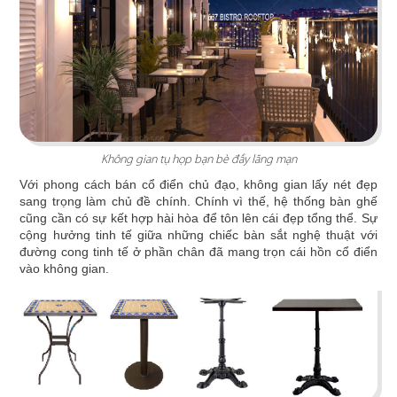
PHÊ LA
Dự án mới nhất của chúng tôi, Phê La - Biên Hòa
tọa lạc trên con đường Võ Thị Sáu sầm uất...
Chi tiết
Không gian tụ họp bạn bè đầy lãng mạn
Với phong cách bán cổ điển chủ đạo, không gian lấy nét đẹp
sang trọng làm chủ đề chính. Chính vì thế, hệ thống bàn ghế
cũng cần có sự kết hợp hài hòa để tôn lên cái đẹp tổng thể. Sự
cộng hưởng tinh tế giữa những chiếc bàn sắt nghệ thuật với
đường cong tinh tế ở phần chân đã mang trọn cái hồn cổ điển
vào không gian.
HIGHLANDS COFFEE