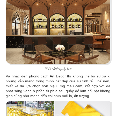
STELLA COFFEE
Phối cảnh quầy bar
Gam màu xám nguyên bản cùng kỹ thuật sơn
hiệu ứng rỉ sét tạo nên sự mới mẻ
Và nhắc đến phong cách Art Décor thì không thể bỏ sự xa xỉ
nhưng vẫn mang trong mình nét đẹp của sự tinh tế. Thế nên,
thiết kế đã lựa chọn sơn hiệu ứng màu cam, kết hợp với đá
Chi tiết
phát sáng vàng ở phần tủ phía sau quầy để làm nổi bật không
gian cũng như mang đến cái nhìn mới lạ, ấn tượng.