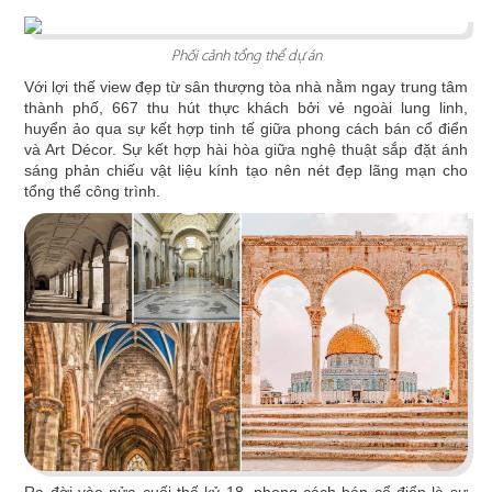
ÁN
Phối cảnh tổng thể dự án
SHOWROOM
Với lợi thế view đẹp từ sân thượng tòa nhà nằm ngay trung tâm
thành phố, 667 thu hút thực khách bởi vẻ ngoài lung linh,
huyển ảo qua sự kết hợp tinh tế giữa phong cách bán cổ điển
THE STREET "NHẬU CÓ CHẤT"
TIN
và Art Décor. Sự kết hợp hài hòa giữa nghệ thuật sắp đặt ánh
sáng phản chiếu vật liệu kính tạo nên nét đẹp lãng mạn cho
The Street được dựa trên văn hóa vỉa hè độc
tổng thể công trình.
đáo, xen lẫn hơi thở của đường phố, mang đến
TỨC
vẻ đẹp Việt Nam đặc trưng cho thực khách
LIÊN
Chi tiết
HỆ
Ra đời vào nửa cuối thế kỷ 18, phong cách bán cổ điển là sự