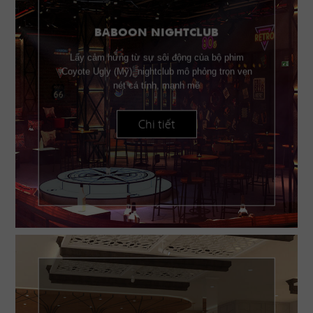
BABOON NIGHTCLUB
Lấy cảm hứng từ sự sôi động của bộ phim
Coyote Ugly (Mỹ), nightclub mô phỏng trọn vẹn
nét cá tính, mạnh mẽ
Chi tiết