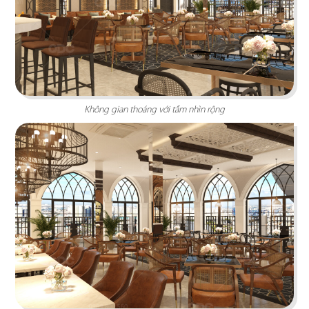
BAOZ DIMSUM
Nhà hàng mang hơi thở Trung Hoa truyền thống
tái hiện theo hình khối độc đáo
Chi tiết
Không gian thoáng với tầm nhìn rộng
VEE AYY FOOD