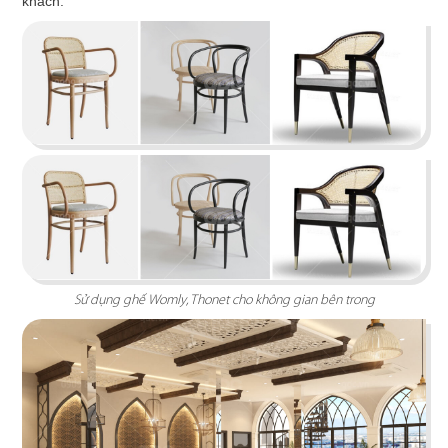
khách.
HUI XIANG SI YAN
Lấy cảm hứng từ nét đẹp truyền thống kết hợp
hơi thở hiện đại
Chi tiết
Sử dụng ghế Womly, Thonet cho không gian bên trong