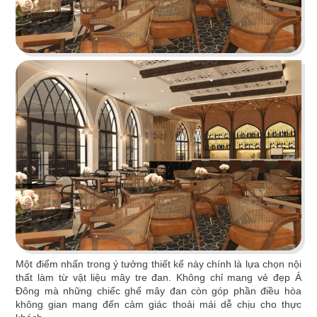
HOÀNG TÂM
Phong cách Indochine lấy thiên nhiên làm điểm
nhấn tái hiện nét văn hóa Đông và Tây
Chi tiết
Một điểm nhấn trong ý tưởng thiết kế này chính là lựa chọn nội
thất làm từ vật liệu mây tre đan. Không chỉ mang vẻ đẹp Á
Đông mà những chiếc ghế mây đan còn góp phần điều hòa
không gian mang đến cảm giác thoải mái dễ chịu cho thực