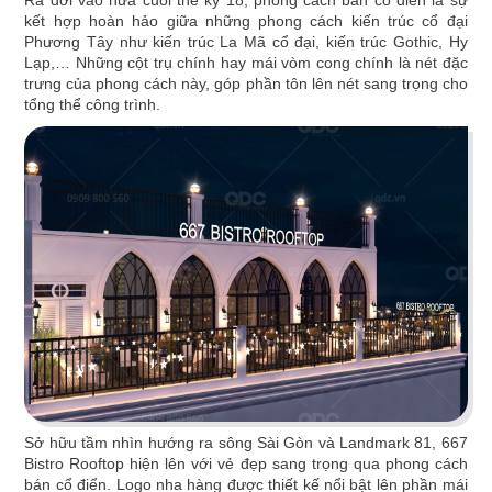
kết hợp hoàn hảo giữa những phong cách kiến trúc cổ đại
Phương Tây như kiến trúc La Mã cổ đại, kiến trúc Gothic, Hy
Lạp,… Những cột trụ chính hay mái vòm cong chính là nét đặc
trưng của phong cách này, góp phần tôn lên nét sang trọng cho
KATINAT WATERBUS
tổng thể công trình.
Dự án được chúng tôi hoàn thiện gấp rút trong 35
ngày, mang đến một không gian thưởng thức
cafe - trà sữa ấn tượng
Chi tiết
Sở hữu tầm nhìn hướng ra sông Sài Gòn và Landmark 81, 667
Bistro Rooftop hiện lên với vẻ đẹp sang trọng qua phong cách
bán cổ điển. Logo nha hàng được thiết kế nổi bật lên phần mái