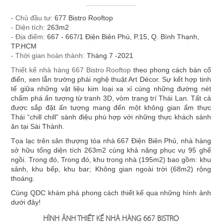
ÁN
Một không gian nội thất được thiết kế tinh tế và đẹp mắt vừa
- Chủ đầu tư:
677 Bistro Rooftop
là yếu tố thu hút khách hàng vừa thể hiện phong cách chủ
- Diện tích:
263m2
đạo của mỗi nhà hàng. Tuy nhiên trên thực tế, việc
xây dựng
- Địa điểm:
667 - 667/1 Điện Biên Phủ, P.15, Q. Bình Thạnh,
NHÀ
thiết kế một nhà hàng
TP.HCM
không hề đơn giản, bạn phải xem xét
- Thời gian hoàn thành:
Tháng 7 -2021
đến nhiều yếu tố khi thi công như: cách bố trí nội thất có
HÀNG
khoa học và tiện nghi không? Có phù hợp với không gian
Thiết kế nhà hàng 667 Bistro Rooftop
theo phong cách bán cổ
mặt bằng và môi trường xung quanh? Chi phí và thời gian thi
điển, xen lẫn trường phái nghệ thuật Art Décor. Sự kết hợp tinh
tế giữa những vật liệu kim loại xa xỉ cùng những đường nét
công ra sao? Liệu có phù hợp với ngân sách và mong muốn
DỰ
chấm phá ấn tượng từ tranh 3D, vòm trang trí Thái Lan. Tất cả
của bạn?
được sắp đặt ấn tượng mang đến một không gian ẩm thực
Thái “chill chill” sành điệu phù hợp với những thực khách sành
Chúng tôi biết để tìm ra giải pháp hài hòa tất cả các yếu tố
ÁN
ăn tại Sài Thành.
trên là một bài toán không dễ giải quyết, vì vậy hãy để chúng
tôi đồng hành cùng bạn, mang đến cho bạn những phương
Tọa lạc trên sân thượng tòa nhà 667 Điện Biên Phủ, nhà hàng
VĂN
sở hữu tổng diện tích 263m2 cùng khả năng phục vụ 95 ghế
án thiết kế hiệu quả và kinh tế nhất!
ngồi. Trong đó, Trong đó, khu trong nhà (195m2) bao gồm: khu
sảnh, khu bếp, khu bar; Không gian ngoài trời (68m2) rộng
——————————–
PHÒNG
thoáng.
Một số dự án nhà hàng do QDC Design & Build trực tiếp thiết
kế và thi công:
Cùng QDC khám phá phong cách thiết kế qua những hình ảnh
dưới đây!
DỰ
HÌNH ẢNH THIẾT KẾ NHÀ HÀNG 667 BISTRO