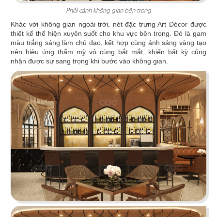
Phối cảnh không gian bên trong
Khác với không gian ngoài trời, nét đặc trưng Art Décor được
thiết kế thể hiện xuyên suốt cho khu vực bên trong. Đó là gam
màu trắng sáng làm chủ đạo, kết hợp cùng ánh sáng vàng tạo
nên hiệu ứng thẩm mỹ vô cùng bắt mắt, khiến bất kỳ cũng
nhận được sự sang trọng khi bước vào không gian.
THAI ICON
Thiết kế theo hình thức Foodcourt với một không
gian mang đậm dấu ấn xứ sở chùa Vàng
Chi tiết