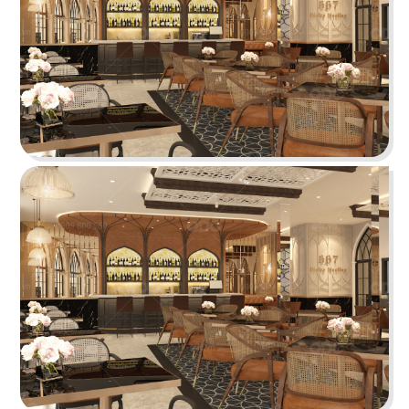
Chi tiết
CHEESE COFFEE
Thiết kế mang phong cách của một mùa hè xinh
đẹp và rực rỡ với các chi tiết tone màu vàng
sáng tươi tắn cùng các hình ảnh sống động
Chi tiết