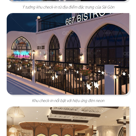
Ý tưởng khu check-in từ địa điểm đặc trưng của Sài Gòn
Chi tiết
Khu check-in nổi bật với hiệu ứng đèn neon
KOI THÉ
QDC rất hân hạnh khi được đồng hành cùng chủ
đầu tư cho dự án tổng thầu thi công chi nhánh
KOI Thé đầu tiên tại Biên Hòa, Đồng Nai.