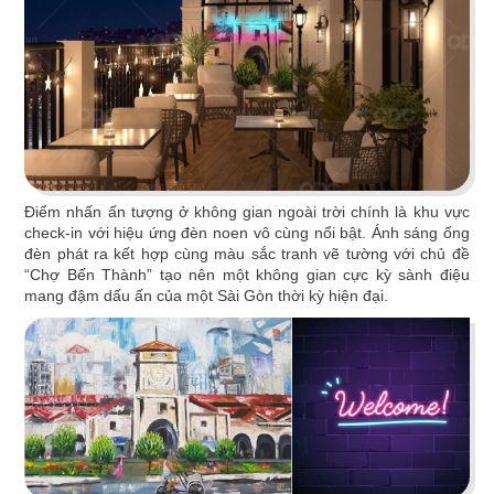
tưởng cho trải nghiệm ẩm thực Âu đỉnh cao
mang phong cách công nghiệp độc đáo
Chi tiết
Điểm nhấn ấn tượng ở không gian ngoài trời chính là khu vực
check-in với hiệu ứng đèn noen vô cùng nổi bật. Ánh sáng ống
đèn phát ra kết hợp cùng màu sắc tranh vẽ tường với chủ đề
“Chợ Bến Thành” tạo nên một không gian cực kỳ sành điệu
mang đậm dấu ấn của một Sài Gòn thời kỳ hiện đại.
HẢI SẢN HOÀNG GIA
Đội ngũ thiết kế QDC đã khéo léo kết hợp nét
đặc trưng phong cách Địa Trung Hải với vẻ đẹp
thanh lịch, sang trọng của Indochine