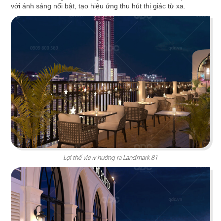
với ánh sáng nổi bật, tạo hiệu ứng thu hút thị giác từ xa.
BẮC KIM THANG
Nhà hàng Bắc Kim Thang được thiết kế theo
phong cách Việt Nam dân gian đương đại...
Chi tiết
Lợi thế view hướng ra Landmark 81