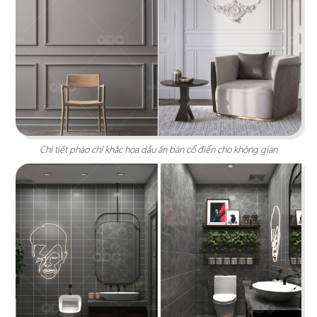
Chi tiết phào chỉ khắc họa dấu ấn bán cổ điển cho không gian
KING COFFEE
Cảm hứng từ hạt cafe khắc họa nên tinh thần
huyền thoại “Vua Cà Phê Việt”
Chi tiết