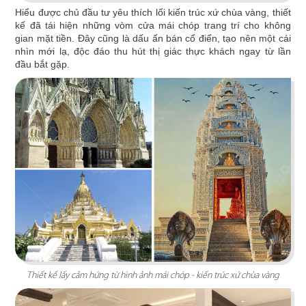
Hiện đại, sang trọng với phong cách kiến trúc
Hiểu được chủ đầu tư yêu thích lối kiến trúc xứ chùa vàng, thiết
kế đã tái hiện những vòm cửa mái chóp trang trí cho không
hiện đại quốc tế cùng gam màu thương hiệu ấn
gian mặt tiền. Đây cũng là dấu ấn bán cổ điển, tạo nên một cái
tượng
nhìn mới lạ, độc đáo thu hút thị giác thực khách ngay từ lần
đầu bắt gặp.
Chi tiết
Thiết kế lấy cảm hứng từ hình ảnh mái chóp - kiến trúc xứ chùa vàng
SAKURA CẦN THƠ
Thiết kế nhà hàng mang phong cách Nhật hiện