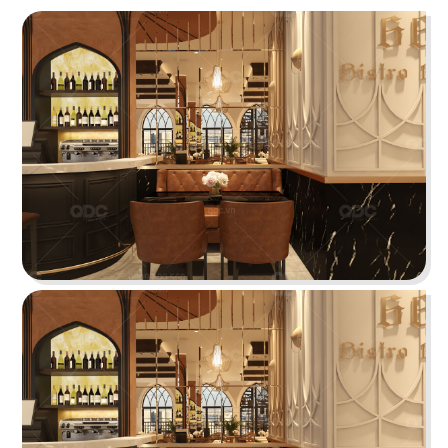
IKIGAI
Tái hiện bức tranh ẩm thực Nhật không phô
bày mà diễn tả vô cùng tinh tế
Chi tiết