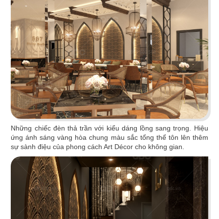
đại lấy gam màu gỗ trầm ấm làm chủ đạo
Chi tiết
Những chiếc đèn thả trần với kiểu dáng lồng sang trọng. Hiệu
ứng ánh sáng vàng hòa chung màu sắc tổng thể tôn lên thêm
sự sành điệu của phong cách Art Décor cho không gian.
PAT KAO THAI MỸ THO
Nghệ thuật sắp đặt tinh tế cùng 3 sắc màu xanh,
cam, vàng tạo nên không gian đậm chất Thái