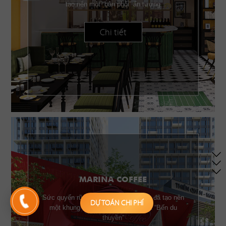
tạo nên một “bản phối” ấn tượng
Chi tiết
MARINA COFFEE
Sức quyến rũ của những chiếc buồm đã tạo nên
DỰ TOÁN CHI PHÍ
một khung cảnh đặc trưng của một “Bến du
thuyền”