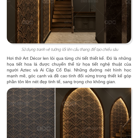
Chi tiết
Sử dụng tranh vẽ tường lối lên cầu thang để tạo chiều sâu
Hơi thở Art Décor len lỏi qua từng chi tiết thiết kế. Đó là những
họa tiết hoa lá được chuyển thể từ họa tiết nghệ thuật của
người Aztec và Ai Cập Cổ Đại. Những đường nét hình học
mạnh mẽ, góc cạnh và đề cao tính đối xứng trong thiết kế góp
phần tôn lên nét đẹp tinh tế, sang trọng cho không gian.
OJIGI BAR
Thiết kế lấy cảm hứng từ nhịp điệu biển cả với
hiệu ứng sóng nước tạo ra sự tương phản mới lạ
Chi tiết