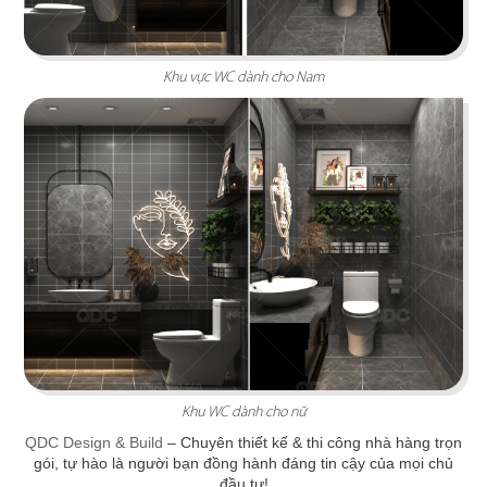
Khu vực WC dành cho Nam
ORIFOOD BBQ & HOTPOT
Thiết kế mang đậm văn hóa Á Đông với hương vị
lẩu đặc trưng từ "Tứ Quốc"
Chi tiết
Khu WC dành cho nữ
QDC Design & Build
– Chuyên thiết kế & thi công nhà hàng trọn
gói, tự hào là người bạn đồng hành đáng tin cậy của mọi chủ
đầu tư!