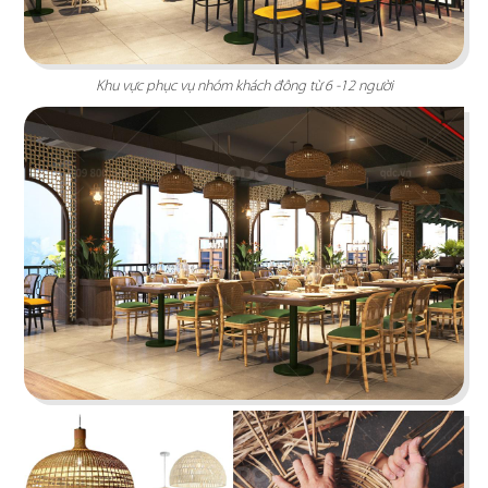
Khu vực phục vụ nhóm khách đông từ 6 -12 người
THAI ICON
Thiết kế theo hình thức Foodcourt với một không
gian mang đậm dấu ấn xứ sở chùa Vàng
Chi tiết