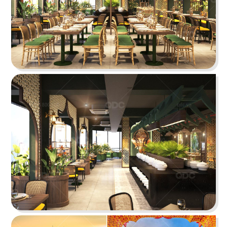
KATINAT WATERBUS
Dự án được chúng tôi hoàn thiện gấp rút trong 35
ngày, mang đến một không gian thưởng thức
cafe - trà sữa ấn tượng
Chi tiết