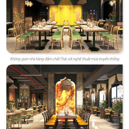
Chi tiết
Không gian nhà hàng đậm chất Thái với nghệ thuật múa truyền thống
KOI THÉ
QDC rất hân hạnh khi được đồng hành cùng chủ
đầu tư cho dự án tổng thầu thi công chi nhánh
KOI Thé đầu tiên tại Biên Hòa, Đồng Nai.