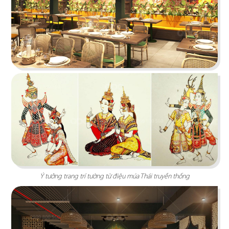
tưởng cho trải nghiệm ẩm thực Âu đỉnh cao
mang phong cách công nghiệp độc đáo
Chi tiết
Ý tưởng trang trí tường từ điệu múa Thái truyền thống
HẢI SẢN HOÀNG GIA
Đội ngũ thiết kế QDC đã khéo léo kết hợp nét
đặc trưng phong cách Địa Trung Hải với vẻ đẹp
thanh lịch, sang trọng của Indochine