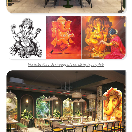
Chi tiết
Voi thần Ganesha tượng trí cho tài trí, hạnh phúc
CHEESE COFFEE
Thiết kế mang phong cách của một mùa hè xinh
đẹp và rực rỡ với các chi tiết tone màu vàng
sáng tươi tắn cùng các hình ảnh sống động
Chi tiết