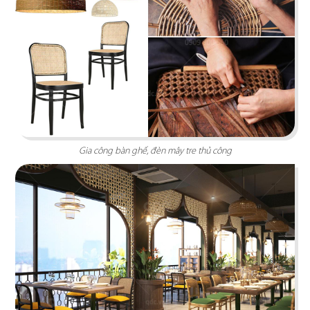
Gia công bàn ghế, đèn mây tre thủ công
STELLA COFFEE
Gam màu xám nguyên bản cùng kỹ thuật sơn
hiệu ứng rỉ sét tạo nên sự mới mẻ
Chi tiết