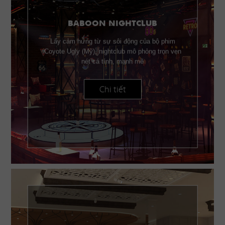
BABOON NIGHTCLUB
Lấy cảm hứng từ sự sôi động của bộ phim
Coyote Ugly (Mỹ), nightclub mô phỏng trọn vẹn
nét cá tính, mạnh mẽ
Chi tiết