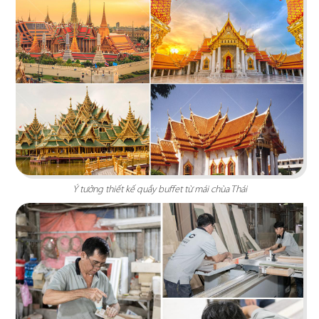
BẮC KIM THANG
Nhà hàng Bắc Kim Thang được thiết kế theo
phong cách Việt Nam dân gian đương đại...
Chi tiết
Ý tưởng thiết kế quầy buffet từ mái chùa Thái