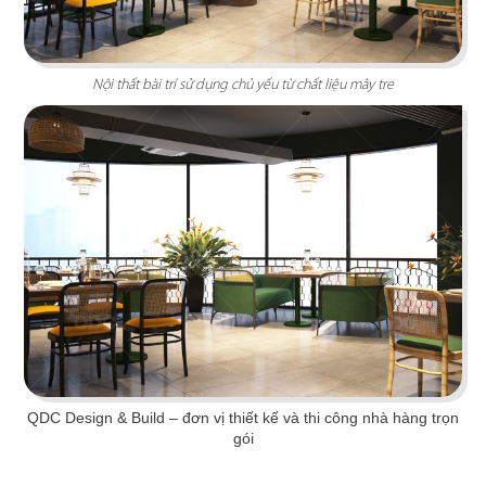
Nội thất bài trí sử dụng chủ yếu từ chất liệu mây tre
O TEM
Phong cách Indochine kết hợp kiến trúc cung
đình mang đến vẻ đẹp trầm mặc
Chi tiết
QDC Design & Build
– đơn vị thiết kế và thi công nhà hàng trọn
gói