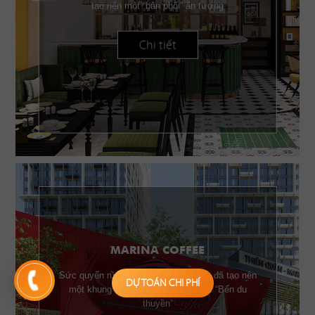
tạo nên một “bản phối” ấn tượng
Chi tiết
MARINA COFFEE
Sức quyến rũ của những chiếc buồm đã tạo nên
DỰ TOÁN CHI PHÍ
một khung cảnh đặc trưng của một “Bến du
thuyền”