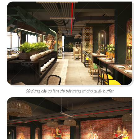
Highlands Sunwah do QDC Design & Build thi
công sở hữu không gian hai mặt tiền rộng rãi
cùng phong cách thiết kế hiện đại, sang trọng.
Chi tiết
Sử dụng cây cọ làm chi tiết trang trí cho quầy buffet
EL GAUCHO
El Gaucho Lotte Mall hứa hẹn là điểm đến lý