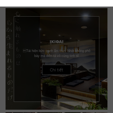
IKIGAI
Tái hiện bức tranh ẩm thực Nhật không phô
bày mà diễn tả vô cùng tinh tế
Chi tiết