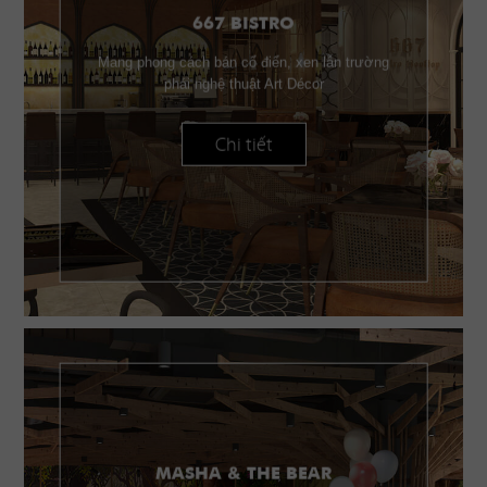
667 BISTRO
Mang phong cách bán cổ điển, xen lẫn trường
phái nghệ thuật Art Décor
Chi tiết
MASHA & THE BEAR