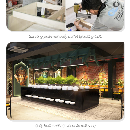
PHÊ LA
Dự án mới nhất của chúng tôi, Phê La - Biên Hòa
tọa lạc trên con đường Võ Thị Sáu sầm uất...
Gia công phần mái quầy buffet tại xưởng QDC
Chi tiết
Quầy buffet nổi bật với phần mái cong
HIGHLANDS COFFEE