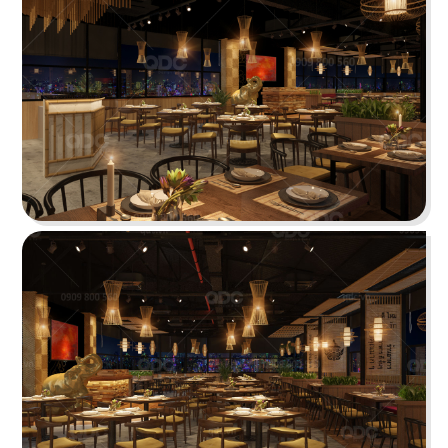
BẮC KIM THANG
Nhà hàng Bắc Kim Thang được thiết kế theo
phong cách Việt Nam dân gian đương đại...
Chi tiết