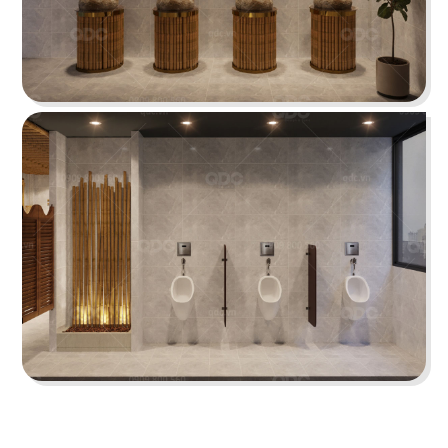
Chi tiết
KOI THÉ
QDC rất hân hạnh khi được đồng hành cùng chủ
đầu tư cho dự án tổng thầu thi công chi nhánh
KOI Thé đầu tiên tại Biên Hòa, Đồng Nai.