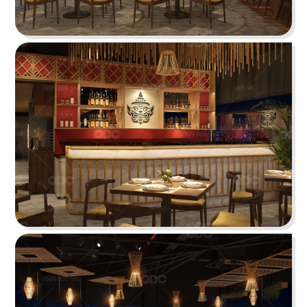
PHÊ LA
Dự án mới nhất của chúng tôi, Phê La - Biên Hòa
tọa lạc trên con đường Võ Thị Sáu sầm uất...
Chi tiết
HIGHLANDS COFFEE