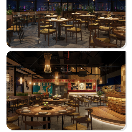
Highlands Sunwah do QDC Design & Build thi
công sở hữu không gian hai mặt tiền rộng rãi
cùng phong cách thiết kế hiện đại, sang trọng.
Chi tiết
EL GAUCHO
El Gaucho Lotte Mall hứa hẹn là điểm đến lý