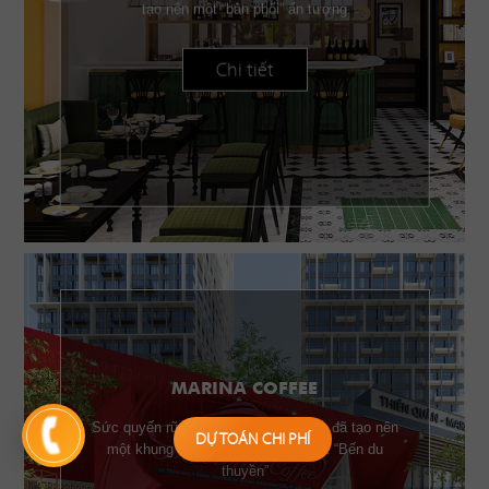
tạo nên một “bản phối” ấn tượng
Chi tiết
MARINA COFFEE
Sức quyến rũ của những chiếc buồm đã tạo nên
DỰ TOÁN CHI PHÍ
một khung cảnh đặc trưng của một “Bến du
thuyền”