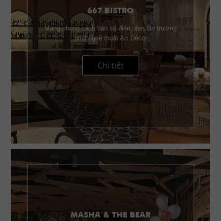
667 BISTRO
Mang phong cách bán cổ điển, xen lẫn trường
phái nghệ thuật Art Décor
Chi tiết
MASHA & THE BEAR