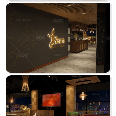
ÁN
SHOWROOM
THE STREET "NHẬU CÓ CHẤT"
TIN
The Street được dựa trên văn hóa vỉa hè độc
đáo, xen lẫn hơi thở của đường phố, mang đến
TỨC
vẻ đẹp Việt Nam đặc trưng cho thực khách
LIÊN
Chi tiết
HỆ