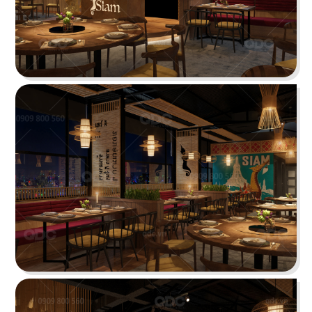
KATINAT WATERBUS
Dự án được chúng tôi hoàn thiện gấp rút trong 35
ngày, mang đến một không gian thưởng thức
cafe - trà sữa ấn tượng
Chi tiết