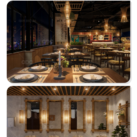
tưởng cho trải nghiệm ẩm thực Âu đỉnh cao
mang phong cách công nghiệp độc đáo
Chi tiết
HẢI SẢN HOÀNG GIA
Đội ngũ thiết kế QDC đã khéo léo kết hợp nét
đặc trưng phong cách Địa Trung Hải với vẻ đẹp
thanh lịch, sang trọng của Indochine