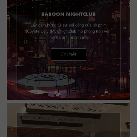
BABOON NIGHTCLUB
Lấy cảm hứng từ sự sôi động của bộ phim
Coyote Ugly (Mỹ), nightclub mô phỏng trọn vẹn
nét cá tính, mạnh mẽ
Chi tiết