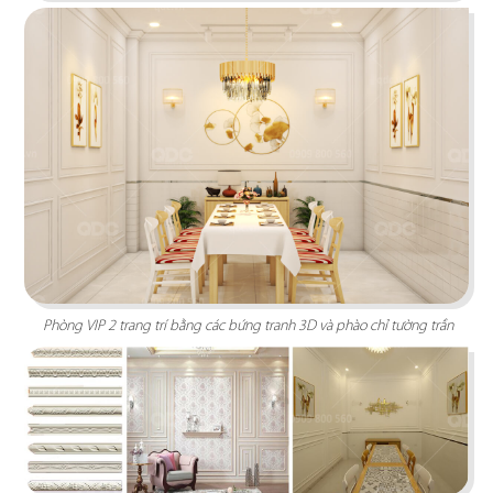
Chi tiết
Phòng VIP 2 trang trí bằng các bứng tranh 3D và phào chỉ tường trần
CHEESE COFFEE
Thiết kế mang phong cách của một mùa hè xinh
đẹp và rực rỡ với các chi tiết tone màu vàng
sáng tươi tắn cùng các hình ảnh sống động
Chi tiết