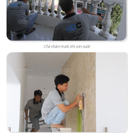
YUMMY BABOON
Thương hiệu thuộc chuỗi nhà hàng chuyên phục
vụ các món gà nướng cà rotisserie phong cách
Chà nhám trước khi sơn nước
Bồ Đào Nha
Chi tiết