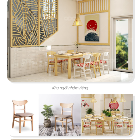
HOÀNG TÂM
Phong cách Indochine lấy thiên nhiên làm điểm
nhấn tái hiện nét văn hóa Đông và Tây
Chi tiết
Khu ngồi nhóm riêng