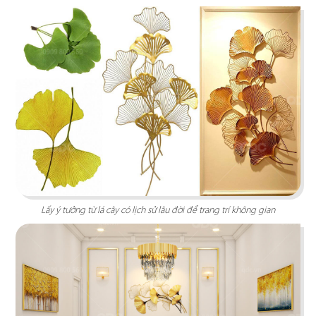
tưởng cho trải nghiệm ẩm thực Âu đỉnh cao
mang phong cách công nghiệp độc đáo
Chi tiết
Lấy ý tưởng từ lá cây có lịch sử lâu đời để trang trí không gian
HẢI SẢN HOÀNG GIA
Đội ngũ thiết kế QDC đã khéo léo kết hợp nét
đặc trưng phong cách Địa Trung Hải với vẻ đẹp
thanh lịch, sang trọng của Indochine