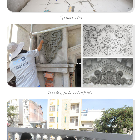
Ốp gạch nền
DON CHICKEN - LONG KHÁNH
Phong cách công nghiệp hiện đại với gam màu
xám đen đậm chất Hàn
Chi tiết
Thi công phào chỉ mặt tiền