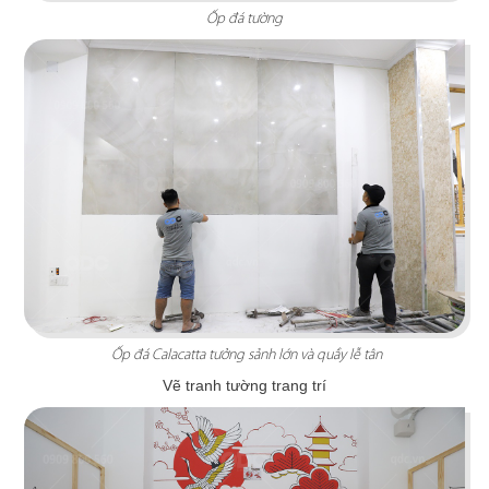
Ốp đá tường
BABOON NIGHTCLUB
Lấy cảm hứng từ sự sôi động của bộ phim
Coyote Ugly (Mỹ), nightclub mô phỏng trọn vẹn
nét cá tính, mạnh mẽ
Chi tiết
Ốp đá Calacatta tưởng sảnh lớn và quầy lễ tân
Vẽ tranh tường trang trí