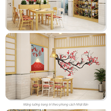
BONCHON CHICKEN
Thiết kế lấy sắc đỏ - cam - xám làm chủ đạo tạo
một tổng thể năng động
Chi tiết
Mảng tường trang trí theo phong cách Nhật Bản