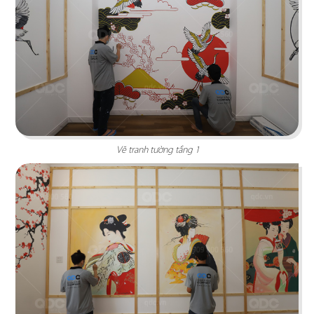
667 BISTRO
Mang phong cách bán cổ điển, xen lẫn trường
phái nghệ thuật Art Décor
Chi tiết
Vẽ tranh tường tầng 1
MASHA & THE BEAR