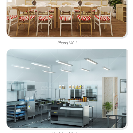
đại lấy gam màu gỗ trầm ấm làm chủ đạo
Chi tiết
Phòng VIP 2
PAT KAO THAI MỸ THO
Nghệ thuật sắp đặt tinh tế cùng 3 sắc màu xanh,
cam, vàng tạo nên không gian đậm chất Thái