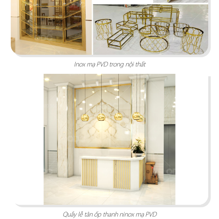
BẮC KIM THANG
Nhà hàng Bắc Kim Thang được thiết kế theo
phong cách Việt Nam dân gian đương đại...
Inox mạ PVD trong nội thất
Chi tiết
Quầy lễ tân ốp thanh ninox mạ PVD