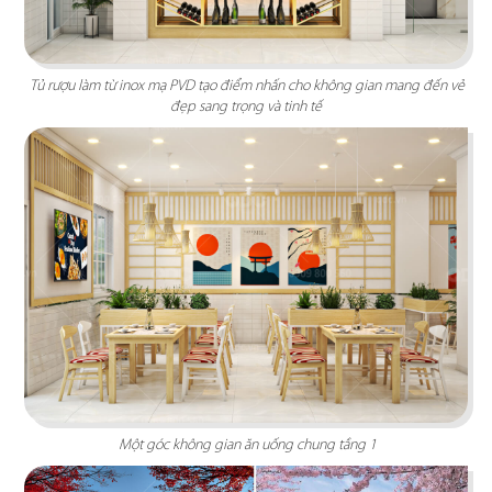
Tủ rượu làm từ inox mạ PVD tạo điểm nhấn cho không gian mang đến vẻ
đẹp sang trọng và tinh tế
O TEM
Phong cách Indochine kết hợp kiến trúc cung
đình mang đến vẻ đẹp trầm mặc
Chi tiết
Một góc không gian ăn uống chung tầng 1