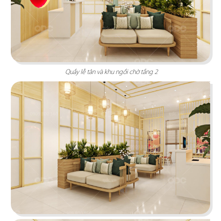
BAOZ DIMSUM
Nhà hàng mang hơi thở Trung Hoa truyền thống
tái hiện theo hình khối độc đáo
Chi tiết
Quầy lễ tân và khu ngồi chờ tầng 2
VEE AYY FOOD