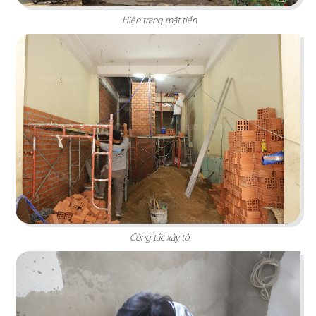
Hiện trạng mặt tiền
ORIFOOD BBQ & HOTPOT
Thiết kế mang đậm văn hóa Á Đông với hương vị
lẩu đặc trưng từ "Tứ Quốc"
Chi tiết
Công tác xây tô