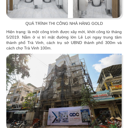
QUÁ TRÌNH THI CÔNG NHÀ HÀNG GOLD
Hiện trạng:
là một công trình được xây mới, khởi công từ tháng
5/2019. Nằm ở vị trí mặt đường lớn Lê Lợi ngay trung tâm
thành phố Trà Vinh, cách trụ sở UBND thành phố 300m và
cách chợ Trà Vinh 100m.
KING COFFEE
Cảm hứng từ hạt cafe khắc họa nên tinh thần
huyền thoại “Vua Cà Phê Việt”
Chi tiết