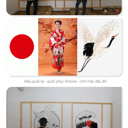
Tái hiện ngôi nhà trong rừng của Masha một cách
vô cùng sống động.
Chi tiết
Màu quốc kỳ - quốc phục Kimono - chim Hạc đầu đỏ
THE LOVER
Sự kết hợp tinh tế giữa hai dấu ấn Đông - Tây đã