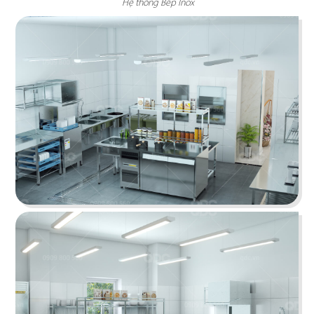
Hệ thống Bếp Inox
Chi tiết
OJIGI BAR
Thiết kế lấy cảm hứng từ nhịp điệu biển cả với
hiệu ứng sóng nước tạo ra sự tương phản mới lạ
Chi tiết