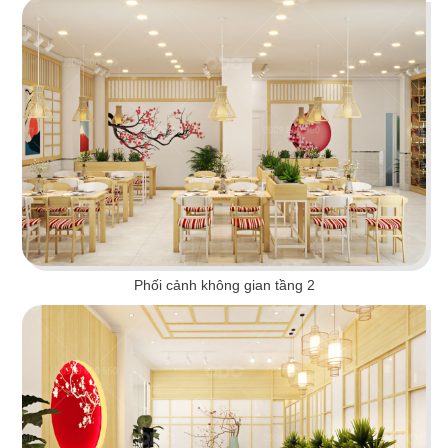
HUI XIANG SI YAN
Lấy cảm hứng từ nét đẹp truyền thống kết hợp
hơi thở hiện đại
Chi tiết
Phối cảnh không gian tầng 2