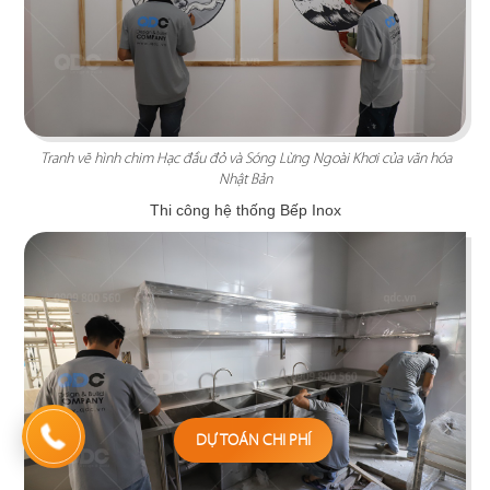
tạo nên một “bản phối” ấn tượng
Chi tiết
Tranh vẽ hình chim Hạc đầu đỏ và Sóng Lừng Ngoài Khơi của văn hóa
Nhật Bản
Thi công hệ thống Bếp Inox
MARINA COFFEE
Sức quyến rũ của những chiếc buồm đã tạo nên
DỰ TOÁN CHI PHÍ
một khung cảnh đặc trưng của một “Bến du
thuyền”