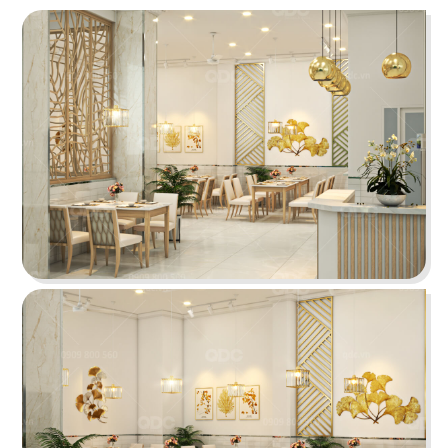
PHÊ LA
Dự án mới nhất của chúng tôi, Phê La - Biên Hòa
tọa lạc trên con đường Võ Thị Sáu sầm uất...
Chi tiết
HIGHLANDS COFFEE