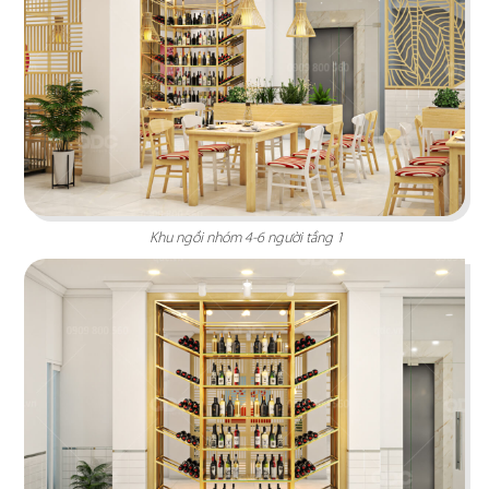
Khu ngồi nhóm 4-6 người tầng 1
STELLA COFFEE
Gam màu xám nguyên bản cùng kỹ thuật sơn
hiệu ứng rỉ sét tạo nên sự mới mẻ
Chi tiết