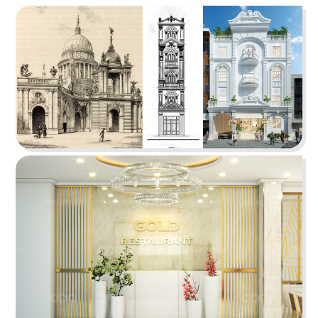
ÁN
SHOWROOM
THE STREET "NHẬU CÓ CHẤT"
TIN
The Street được dựa trên văn hóa vỉa hè độc
đáo, xen lẫn hơi thở của đường phố, mang đến
TỨC
vẻ đẹp Việt Nam đặc trưng cho thực khách
LIÊN
Chi tiết
HỆ