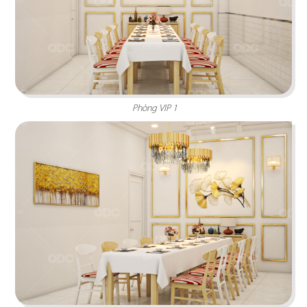
Chi tiết
Phòng VIP 1
KOI THÉ
QDC rất hân hạnh khi được đồng hành cùng chủ
đầu tư cho dự án tổng thầu thi công chi nhánh
KOI Thé đầu tiên tại Biên Hòa, Đồng Nai.