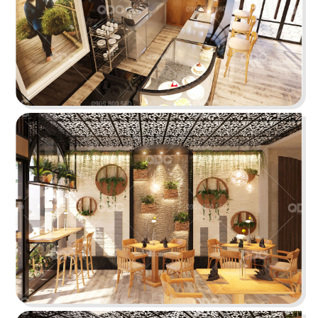
KATINAT WATERBUS
Dự án được chúng tôi hoàn thiện gấp rút trong 35
ngày, mang đến một không gian thưởng thức
cafe - trà sữa ấn tượng
Chi tiết