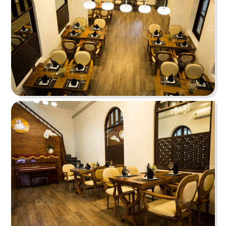
STELLA COFFEE
Gam màu xám nguyên bản cùng kỹ thuật sơn
hiệu ứng rỉ sét tạo nên sự mới mẻ
Chi tiết