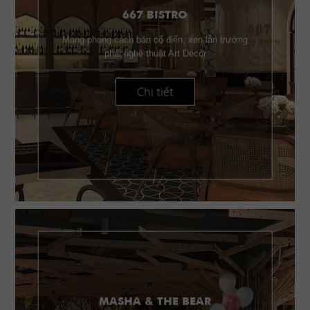
667 BISTRO
Mang phong cách bán cổ điển, xen lẫn trường
phái nghệ thuật Art Décor
Chi tiết
MASHA & THE BEAR