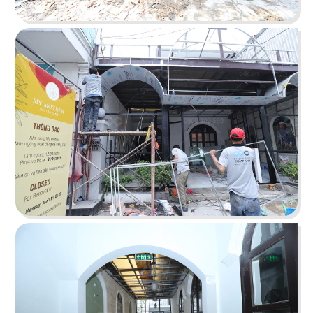
tưởng cho trải nghiệm ẩm thực Âu đỉnh cao
mang phong cách công nghiệp độc đáo
Chi tiết
HẢI SẢN HOÀNG GIA
Đội ngũ thiết kế QDC đã khéo léo kết hợp nét
đặc trưng phong cách Địa Trung Hải với vẻ đẹp
thanh lịch, sang trọng của Indochine