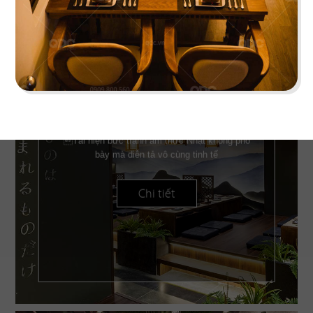
IKIGAI
Tái hiện bức tranh ẩm thực Nhật không phô
bày mà diễn tả vô cùng tinh tế
Chi tiết