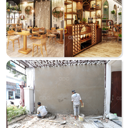
Highlands Sunwah do QDC Design & Build thi
công sở hữu không gian hai mặt tiền rộng rãi
cùng phong cách thiết kế hiện đại, sang trọng.
Chi tiết
EL GAUCHO
El Gaucho Lotte Mall hứa hẹn là điểm đến lý