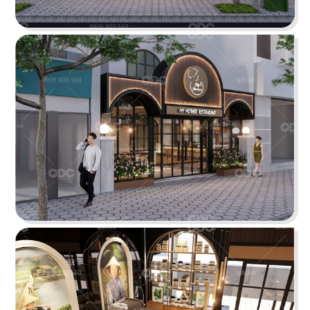
ÁN
SHOWROOM
THE STREET "NHẬU CÓ CHẤT"
TIN
The Street được dựa trên văn hóa vỉa hè độc
đáo, xen lẫn hơi thở của đường phố, mang đến
TỨC
vẻ đẹp Việt Nam đặc trưng cho thực khách
LIÊN
Chi tiết
HỆ