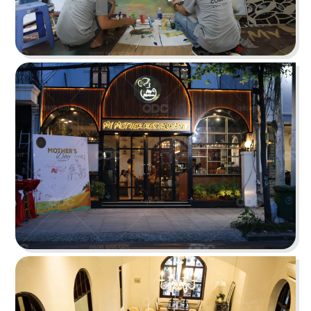
THAI ICON
Thiết kế theo hình thức Foodcourt với một không
gian mang đậm dấu ấn xứ sở chùa Vàng
Chi tiết