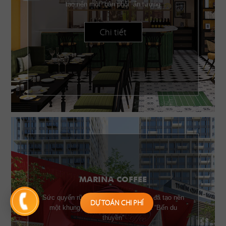
tạo nên một “bản phối” ấn tượng
Chi tiết
MARINA COFFEE
Sức quyến rũ của những chiếc buồm đã tạo nên
DỰ TOÁN CHI PHÍ
một khung cảnh đặc trưng của một “Bến du
thuyền”