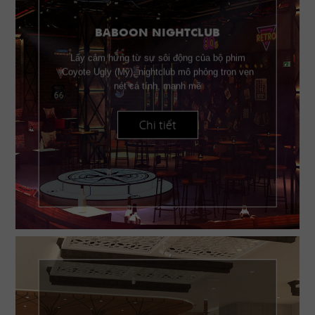
BABOON NIGHTCLUB
Lấy cảm hứng từ sự sôi động của bộ phim
Coyote Ugly (Mỹ), nightclub mô phỏng trọn vẹn
nét cá tính, mạnh mẽ
Chi tiết