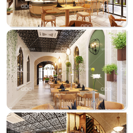
PHÊ LA
Dự án mới nhất của chúng tôi, Phê La - Biên Hòa
tọa lạc trên con đường Võ Thị Sáu sầm uất...
Chi tiết
HIGHLANDS COFFEE