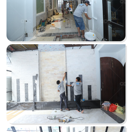
Chi tiết
KOI THÉ
QDC rất hân hạnh khi được đồng hành cùng chủ
đầu tư cho dự án tổng thầu thi công chi nhánh
KOI Thé đầu tiên tại Biên Hòa, Đồng Nai.