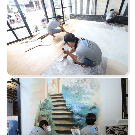
Chi tiết
CHEESE COFFEE
Thiết kế mang phong cách của một mùa hè xinh
đẹp và rực rỡ với các chi tiết tone màu vàng
sáng tươi tắn cùng các hình ảnh sống động
Chi tiết