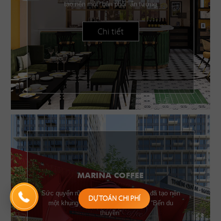
tạo nên một “bản phối” ấn tượng
Chi tiết
MARINA COFFEE
Sức quyến rũ của những chiếc buồm đã tạo nên
DỰ TOÁN CHI PHÍ
một khung cảnh đặc trưng của một “Bến du
thuyền”