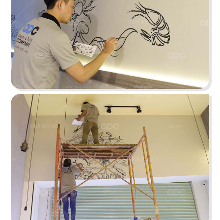
STELLA COFFEE
Gam màu xám nguyên bản cùng kỹ thuật sơn
hiệu ứng rỉ sét tạo nên sự mới mẻ
Chi tiết