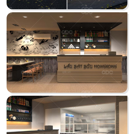
ÁN
SHOWROOM
THE STREET "NHẬU CÓ CHẤT"
TIN
The Street được dựa trên văn hóa vỉa hè độc
đáo, xen lẫn hơi thở của đường phố, mang đến
TỨC
vẻ đẹp Việt Nam đặc trưng cho thực khách
LIÊN
Chi tiết
HỆ