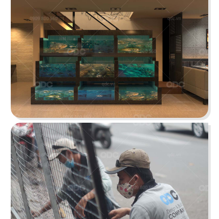
Chi tiết
CHEESE COFFEE
Thiết kế mang phong cách của một mùa hè xinh
đẹp và rực rỡ với các chi tiết tone màu vàng
sáng tươi tắn cùng các hình ảnh sống động
Chi tiết