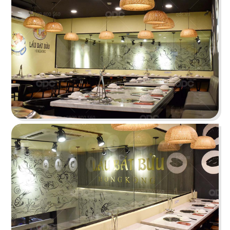
BONCHON CHICKEN
Thiết kế lấy sắc đỏ - cam - xám làm chủ đạo tạo
một tổng thể năng động
Chi tiết