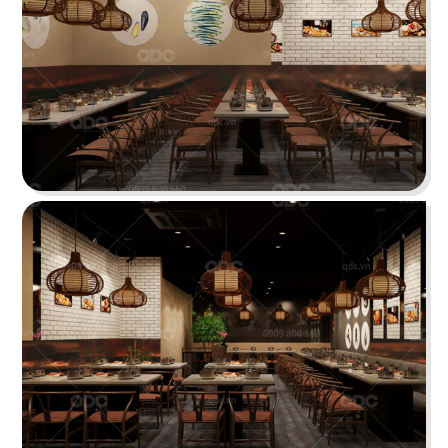
Highlands Sunwah do QDC Design & Build thi
công sở hữu không gian hai mặt tiền rộng rãi
cùng phong cách thiết kế hiện đại, sang trọng.
Chi tiết
EL GAUCHO
El Gaucho Lotte Mall hứa hẹn là điểm đến lý