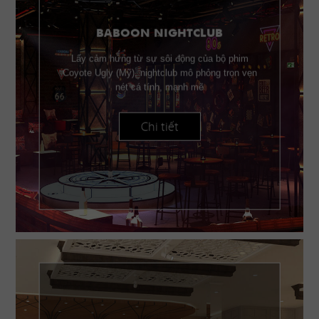
BABOON NIGHTCLUB
Lấy cảm hứng từ sự sôi động của bộ phim
Coyote Ugly (Mỹ), nightclub mô phỏng trọn vẹn
nét cá tính, mạnh mẽ
Chi tiết