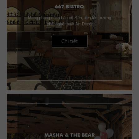
667 BISTRO
Mang phong cách bán cổ điển, xen lẫn trường
phái nghệ thuật Art Décor
Chi tiết
MASHA & THE BEAR