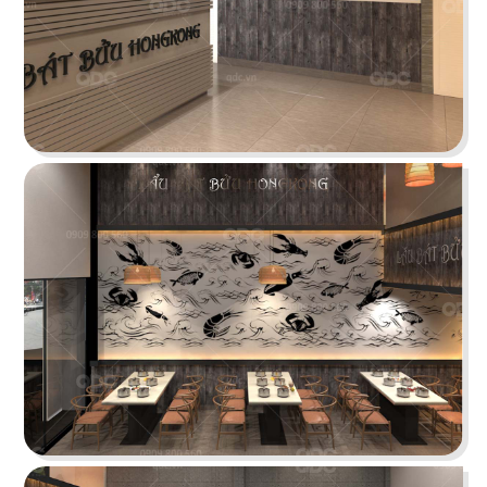
KATINAT WATERBUS
Dự án được chúng tôi hoàn thiện gấp rút trong 35
ngày, mang đến một không gian thưởng thức
cafe - trà sữa ấn tượng
Chi tiết