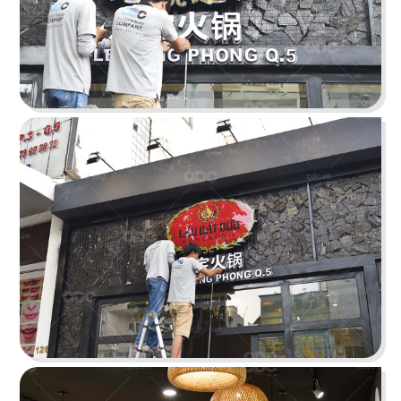
IKIGAI
Tái hiện bức tranh ẩm thực Nhật không phô
bày mà diễn tả vô cùng tinh tế
Chi tiết