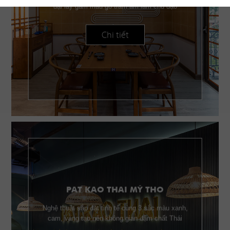
đại lấy gam màu gỗ trầm ấm làm chủ đạo
Chi tiết
PAT KAO THAI MỸ THO
Nghệ thuật sắp đặt tinh tế cùng 3 sắc màu xanh,
cam, vàng tạo nên không gian đậm chất Thái