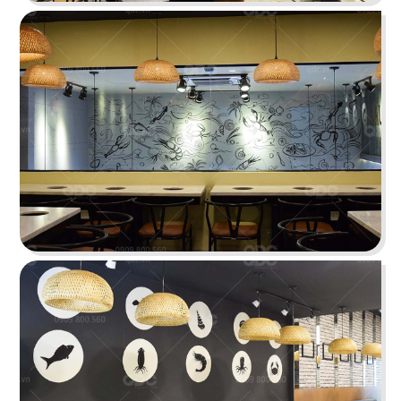
BAOZ DIMSUM
Nhà hàng mang hơi thở Trung Hoa truyền thống
tái hiện theo hình khối độc đáo
Chi tiết
VEE AYY FOOD