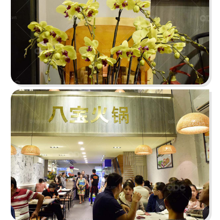
HUI XIANG SI YAN
Lấy cảm hứng từ nét đẹp truyền thống kết hợp
hơi thở hiện đại
Chi tiết