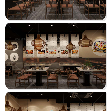
PHÊ LA
Dự án mới nhất của chúng tôi, Phê La - Biên Hòa
tọa lạc trên con đường Võ Thị Sáu sầm uất...
Chi tiết
HIGHLANDS COFFEE