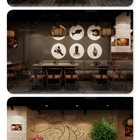
tưởng cho trải nghiệm ẩm thực Âu đỉnh cao
mang phong cách công nghiệp độc đáo
Chi tiết
HẢI SẢN HOÀNG GIA
Đội ngũ thiết kế QDC đã khéo léo kết hợp nét
đặc trưng phong cách Địa Trung Hải với vẻ đẹp
thanh lịch, sang trọng của Indochine