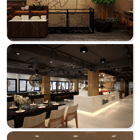
Chi tiết
KOI THÉ
QDC rất hân hạnh khi được đồng hành cùng chủ
đầu tư cho dự án tổng thầu thi công chi nhánh
KOI Thé đầu tiên tại Biên Hòa, Đồng Nai.