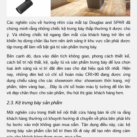
Các nghiên cứu về hướng nhìn của mắt tại Douglas and SPAR đã
chứng minh rằng những chiếc kệ trưng bày thấp thường ít được chú
ý. Và những chiếc kệ ngang tầm mắt của khách hàng trở lên sẽ
khiến họ dừng chân lâu hơn nên ánh sáng ở khu vực cần phải được
tập trung để làm nổi bật giá trị sản phẩm trưng bày.
Bên cạnh đó, dựa vào diện tích không gian, phong cách thiết kế,
cách bố trí nội thất, kệ, quầy tủ và sản phẩm trưng bày để lựa chọn
loại ánh sáng và vị trí đặt đèn sao cho đạt hiệu quả tốt nhất. Hiện
nay, những đèn led có chỉ số hoàn màu CRI>90 đang được ứng
dụng chiếu sáng cho các showroom như: showroom thời trang, mỹ
phẩm, tiệm vàng bạc,…Đây là chỉ số hoàn màu lý tưởng để tôn lên
vẻ đẹp chân thực cho sản phẩm, thu hút thị giác khách hàng hơn.
2.3. Kệ trưng bày sản phẩm
Một nghiên cứu trong thiết kế nội thất cửa hàng bán lẻ chỉ ra rằng
khách hàng thường có khuynh hướng di chuyển về phía bên phải khi
họ bước vào một không gian mua sắm. Tận dụng điều này, các kệ
trưng bày sản phẩm cần bố trí theo lối đi này để tạo nên dòng cảm
xúc cho khách hàng tham quan, mua sắm.