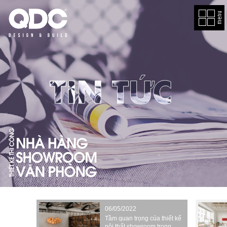
EN
GIỚI
THIỆU
DỰ
TOÁN
CHI
PHÍ
06/05/2022
DỰ
Tầm quan trọng của thiết kế
nội thất showroom trong