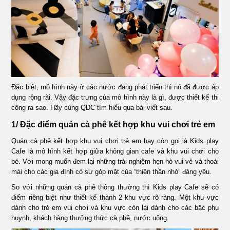
ÁN
SHOWROOM
TIN
Đặc biệt, mô hình này ở các nước đang phát triển thì nó đã được áp
TỨC
dụng rộng rãi. Vậy đặc trưng của mô hình này là gì, được thiết kế thi
công ra sao. Hãy cùng QDC tìm hiểu qua bài viết sau.
LIÊN
1/ Đặc điểm quán cà phê kết hợp khu vui chơi trẻ em
Quán cà phê kết hợp khu vui chơi trẻ em hay còn gọi là Kids play
Cafe là mô hình kết hợp giữa không gian cafe và khu vui chơi cho
HỆ
bé. Với mong muốn đem lại những trải nghiệm hẹn hò vui vẻ và thoải
mái cho các gia đình có sự góp mặt của “thiên thần nhỏ” đáng yêu.
So với những quán cà phê thông thường thì Kids play Cafe sẽ có
điểm riêng biệt như thiết kế thành 2 khu vực rõ ràng. Một khu vực
dành cho trẻ em vui chơi và khu vực còn lại dành cho các bậc phụ
huynh, khách hàng thưởng thức cà phê, nước uống.