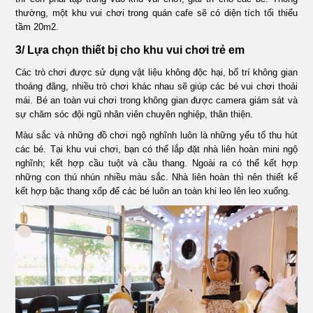
thường, một khu vui chơi trong quán cafe sẽ có diện tích tối thiểu
tầm 20m2.
3/ Lựa chọn thiết bị cho khu vui chơi trẻ em
Các trò chơi được sử dụng vật liệu không độc hại, bố trí không gian
thoáng đãng, nhiều trò chơi khác nhau sẽ giúp các bé vui chơi thoải
mái. Bé an toàn vui chơi trong không gian được camera giám sát và
sự chăm sóc đội ngũ nhân viên chuyên nghiệp, thân thiện.
Màu sắc và những đồ chơi ngộ nghĩnh luôn là những yếu tố thu hút
các bé. Tại khu vui chơi, bạn có thể lắp đặt nhà liên hoàn mini ngộ
nghĩnh; kết hợp cầu tuột và cầu thang. Ngoài ra có thể kết hợp
những con thú nhún nhiều màu sắc. Nhà liên hoàn thì nên thiết kế
kết hợp bậc thang xốp để các bé luôn an toàn khi leo lên leo xuống.