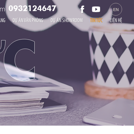
am
0932124647
EN
ÀNG
DỰ ÁN VĂN PHÒNG
DỰ ÁN SHOWROOM
TIN TỨC
LIÊN HỆ