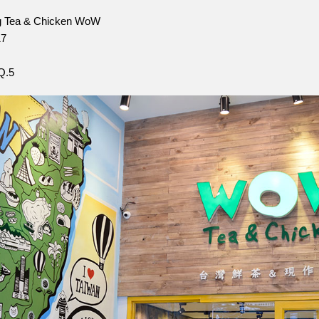
g Tea & Chicken WoW
17
 Q.5