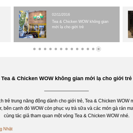
02/11/2016
Tea & Chicken WOW không gian
mới lạ cho giới trẻ
Tea & Chicken WOW không gian mới lạ cho giới trẻ
h trẻ trung năng động dành cho giới trẻ, Tea & Chicken WOW 
r, bên cạnh đó WOW còn phục vụ trà sữa và các món gà rán m
cùng tác giả tham quan một vòng Tea & Chicken WOW nhé.
ng Nhật