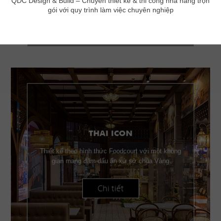
QDC Design & Build –
Chuyên thiết kế & thi công nhà hàng trọn
gói với quy trình làm việc chuyên nghiệp
THAI ICON
Thiết kế theo hình thức Foodcourt với một không
gian mang đậm dấu ấn xứ sở chùa Vàng
Chi tiết