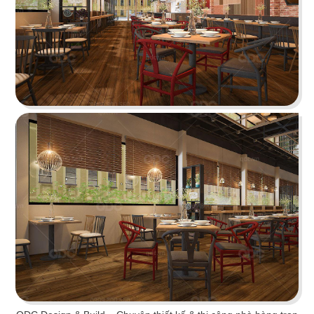
Chi tiết
CHEESE COFFEE
Thiết kế mang phong cách của một mùa hè xinh
đẹp và rực rỡ với các chi tiết tone màu vàng
sáng tươi tắn cùng các hình ảnh sống động
Chi tiết