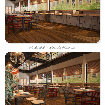
PHÊ LA
Dự án mới nhất của chúng tôi, Phê La - Biên Hòa
tọa lạc trên con đường Võ Thị Sáu sầm uất...
Chi tiết
Hệ cửa sổ lớn xuyên suốt không gian
HIGHLANDS COFFEE