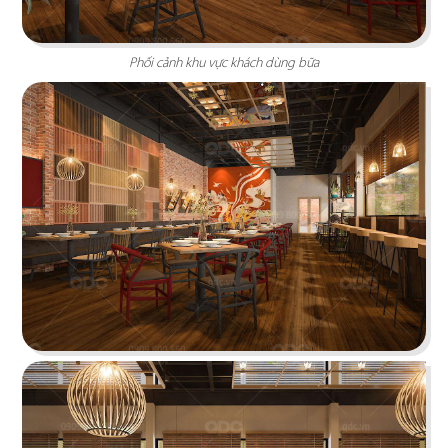
Highlands Sunwah do QDC Design & Build thi
công sở hữu không gian hai mặt tiền rộng rãi
Phối cảnh khu vực khách dùng bữa
cùng phong cách thiết kế hiện đại, sang trọng.
Chi tiết
EL GAUCHO
El Gaucho Lotte Mall hứa hẹn là điểm đến lý