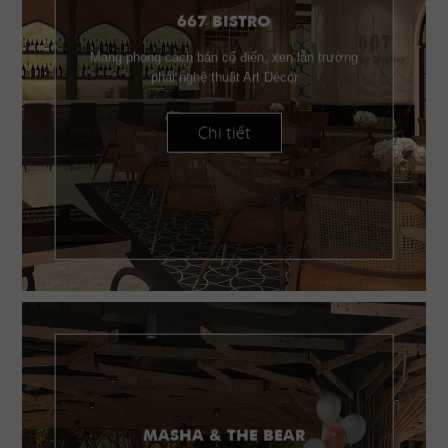
667 BISTRO
Mang phong cách bán cổ điển, xen lẫn trường
phái nghệ thuật Art Décor
Chi tiết
MASHA & THE BEAR