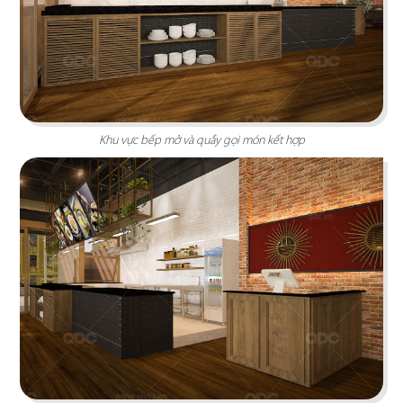
KATINAT WATERBUS
Dự án được chúng tôi hoàn thiện gấp rút trong 35
ngày, mang đến một không gian thưởng thức
Khu vực bếp mở và quầy gọi món kết hợp
cafe - trà sữa ấn tượng
Chi tiết