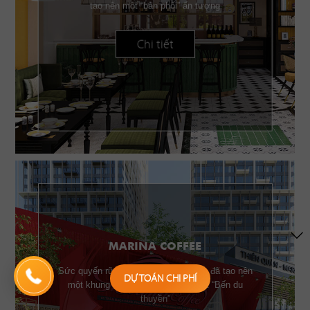
tạo nên một “bản phối” ấn tượng
Chi tiết
MARINA COFFEE
Sức quyến rũ của những chiếc buồm đã tạo nên
DỰ TOÁN CHI PHÍ
một khung cảnh đặc trưng của một “Bến du
thuyền”