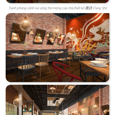
Tranh phong cảnh núi sông thơ mộng của nhà thiết kế 唐詩 (Tang Shi)
Chi tiết
KOI THÉ
QDC rất hân hạnh khi được đồng hành cùng chủ
đầu tư cho dự án tổng thầu thi công chi nhánh
KOI Thé đầu tiên tại Biên Hòa, Đồng Nai.