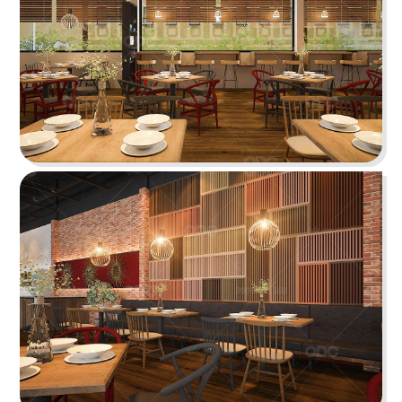
tưởng cho trải nghiệm ẩm thực Âu đỉnh cao
mang phong cách công nghiệp độc đáo
Chi tiết
HẢI SẢN HOÀNG GIA
Đội ngũ thiết kế QDC đã khéo léo kết hợp nét
đặc trưng phong cách Địa Trung Hải với vẻ đẹp
thanh lịch, sang trọng của Indochine