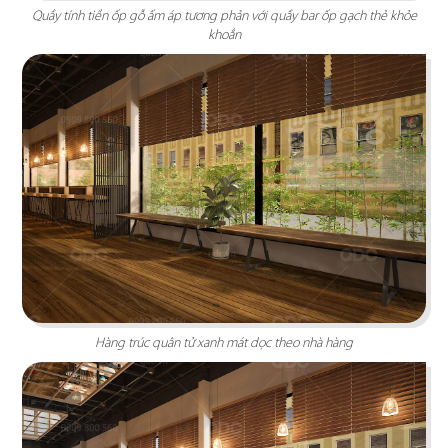
Quầy tính tiền ốp gỗ ấm áp tương phản với quầy bar ốp gạch thẻ khỏe
khoắn
BẮC KIM THANG
Nhà hàng Bắc Kim Thang được thiết kế theo
phong cách Việt Nam dân gian đương đại...
Chi tiết
Hàng trúc quân tử xanh mát dọc theo nhà hàng