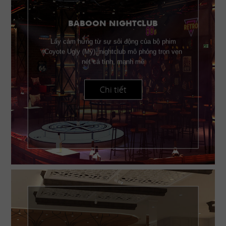
BABOON NIGHTCLUB
Lấy cảm hứng từ sự sôi động của bộ phim
Coyote Ugly (Mỹ), nightclub mô phỏng trọn vẹn
nét cá tính, mạnh mẽ
Chi tiết