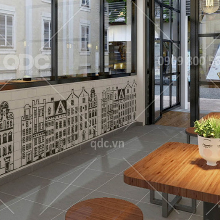
NG
phong cách Việt
Dự án mới nhất 