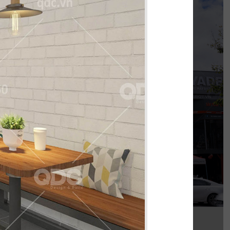
KOI THÉ
nh khi được đồng hành cùng chủ đầu tư cho
 thi công chi nhánh KOI Thé đầu tiên tại Biên
Hòa, Đồng Nai.
Chi tiết