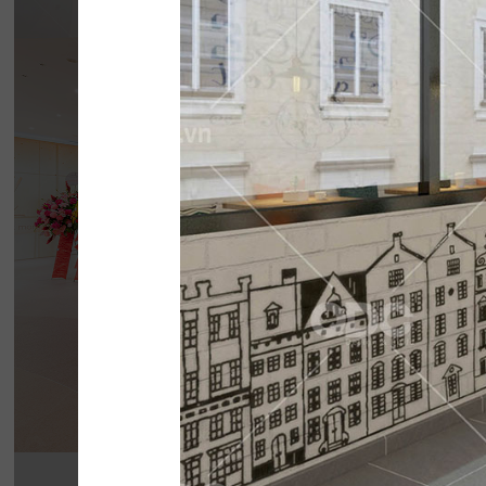
BẮC KIM THA
Nhà hàng Bắc Kim Thang được thiết kế theo 
Nam dân gian đương đại...
Chi tiết