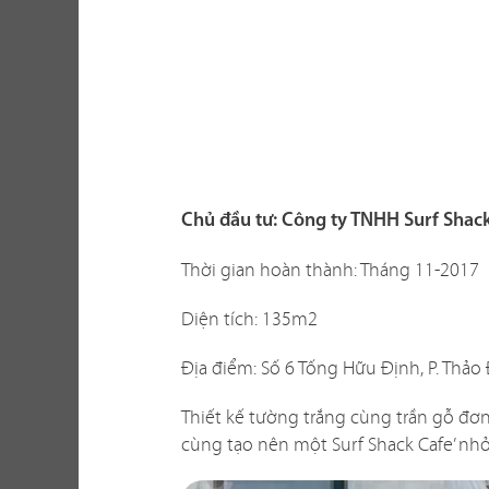
Một không gi
hàng vừa thể
Chủ đầu tư: Công ty TNHH Surf Shac
xây dựng th
tố khi thi c
Thời gian hoàn thành: Tháng 11-2017
với không gi
Diện tích: 135m2
sao? Liệu c
Địa điểm: Số 6 Tống Hữu Định, P. Thảo 
Chúng tôi biế
dễ giải quyế
Thiết kế tường trắng cùng trần gỗ đơn
phương án th
cùng tạo nên một Surf Shack Cafe’ nhỏ