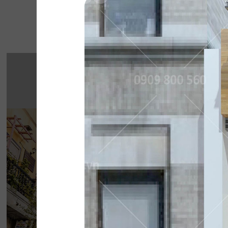
Một số 
THE STREET "NH
CHẤT"
The Street được dựa trên văn hóa vỉa hè độc 
thở của đường phố, mang đến vẻ đẹp Việt 