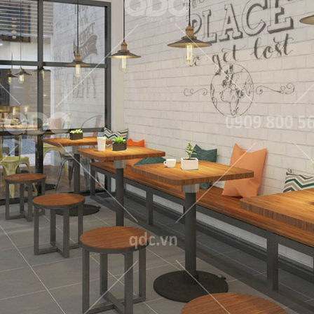
 GIA
nét đặc trưng
QDC rất hân hạ
ịch, sang trọng
dự án tổng thầu