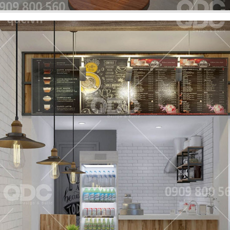
FFEE
hi công sở hữu
El Gaucho Lott
g cách thiết kế
nghiệm ẩm 