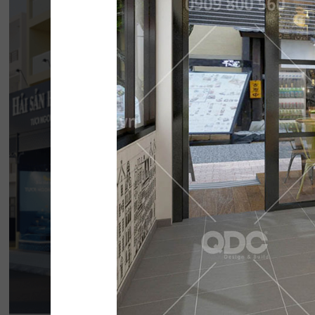
HẢI SẢN HOÀNG
Đội ngũ thiết kế QDC đã khéo léo kết hợp 
phong cách Địa Trung Hải với vẻ đẹp thanh l
của Indochine
Chi tiết