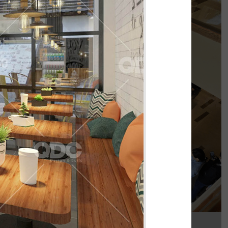
PHÊ LA
của chúng tôi, Phê La - Biên Hòa tọa lạc trên
con đường Võ Thị Sáu sầm uất...
Chi tiết