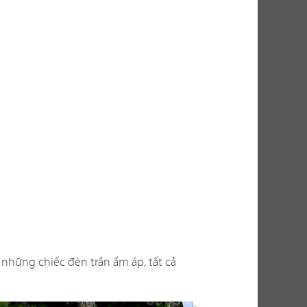
thu hút khách
thực tế, việc
ến nhiều yếu
g? Có phù hợp
n thi công ra
bài toán không
cho bạn những
 những chiếc đèn trần ấm áp, tất cả