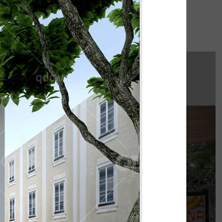
hi công:
INAT WATERBUS
húng tôi hoàn thiện gấp rút trong 35 ngày,
 không gian thưởng thức cafe - trà sữa ấn
tượng