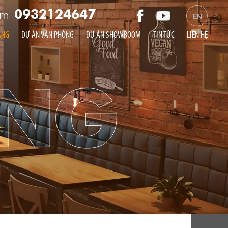
am
0932124647
EN
ÀNG
DỰ ÁN VĂN PHÒNG
DỰ ÁN SHOWROOM
TIN TỨC
LIÊN HỆ