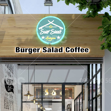
dự án nhà hàng do QDC Design & Build trực tiếp thiết kế và t
ẬU CÓ
KAT
Dự án được c
đáo, xen lẫn hơi
mang đến một
Nam đặc trưng