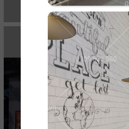
HIGHLANDS CO
Highlands Sunwah do QDC Design & Build t
không gian hai mặt tiền rộng rãi cùng phon
hiện đại, sang trọng.