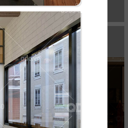
EL GAUCHO
e Mall hứa hẹn là điểm đến lý tưởng cho trải
thực Âu đỉnh cao mang phong cách công
nghiệp độc đáo