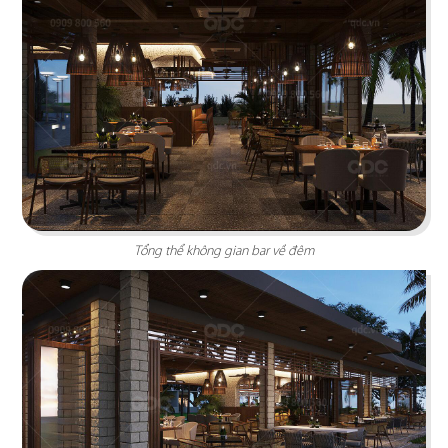
IKIGAI
Tái hiện bức tranh ẩm thực Nhật không phô
bày mà diễn tả vô cùng tinh tế
Tổng thể không gian bar về đêm
Chi tiết