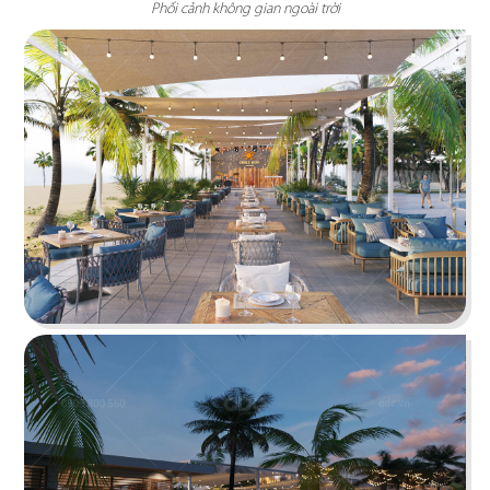
Phối cảnh không gian ngoài trời
ÁN
SHOWROOM
THE STREET "NHẬU CÓ CHẤT"
TIN
The Street được dựa trên văn hóa vỉa hè độc
đáo, xen lẫn hơi thở của đường phố, mang đến
TỨC
vẻ đẹp Việt Nam đặc trưng cho thực khách
LIÊN
Chi tiết
HỆ