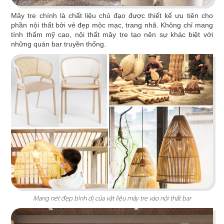
Highlands Sunwah do QDC Design & Build thi
Mây tre chính là chất liệu chủ đạo được thiết kế ưu tiên cho
công sở hữu không gian hai mặt tiền rộng rãi
phần nội thất bởi vẻ đẹp mộc mạc, trang nhã. Không chỉ mang
cùng phong cách thiết kế hiện đại, sang trọng.
tính thẩm mỹ cao, nội thất mây tre tạo nên sự khác biệt với
những quán bar truyền thống.
Chi tiết
Mang nét đẹp bình dị của vật liệu mây tre vào nội thất bar
EL GAUCHO
El Gaucho Lotte Mall hứa hẹn là điểm đến lý