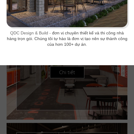
QDC Design & Build -
đơn vị chuyên thiết kế và thi công nhà
hàng trọn gói. Chúng tôi tự hào là đơn vị tạo nên sự thành công
BONCHON CHICKEN
của hơn 100+ dự án.
Thiết kế lấy sắc đỏ - cam - xám làm chủ đạo tạo
một tổng thể năng động
Chi tiết