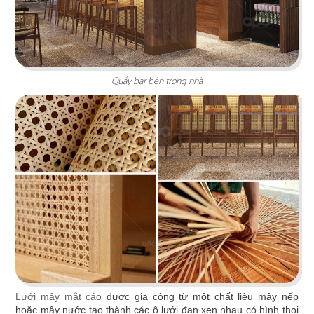
Chi tiết
Quầy bar bên trong nhà
KOI THÉ
QDC rất hân hạnh khi được đồng hành cùng chủ
đầu tư cho dự án tổng thầu thi công chi nhánh
KOI Thé đầu tiên tại Biên Hòa, Đồng Nai.
Lưới mây mắt cáo
được gia công từ một chất liệu mây nếp
hoặc mây nước tạo thành các ô lưới đan xen nhau có hình thoi