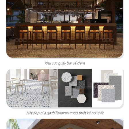
Khu vực quầy bar về đêm
THAI ICON
Thiết kế theo hình thức Foodcourt với một không
gian mang đậm dấu ấn xứ sở chùa Vàng
Chi tiết
Nét đẹp của gạch Terrazzo trong thiết kế nội thất