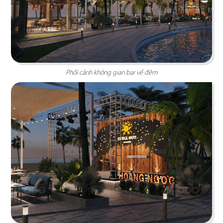
KATINAT WATERBUS
Dự án được chúng tôi hoàn thiện gấp rút trong 35
Phối cảnh không gian bar về đêm
ngày, mang đến một không gian thưởng thức
cafe - trà sữa ấn tượng
Chi tiết