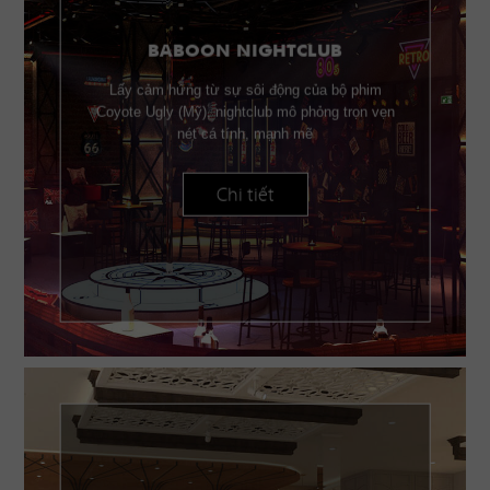
BABOON NIGHTCLUB
Lấy cảm hứng từ sự sôi động của bộ phim
Coyote Ugly (Mỹ), nightclub mô phỏng trọn vẹn
nét cá tính, mạnh mẽ
Chi tiết