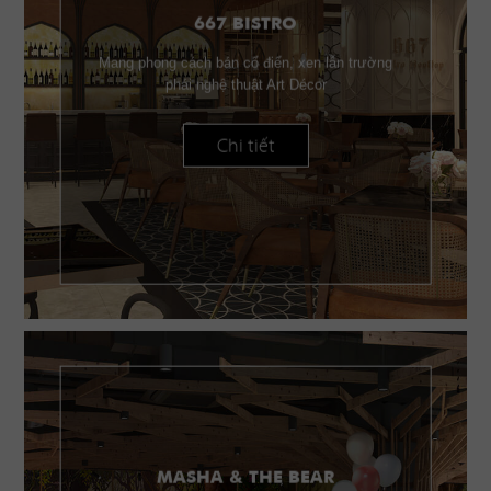
667 BISTRO
Mang phong cách bán cổ điển, xen lẫn trường
phái nghệ thuật Art Décor
Chi tiết
MASHA & THE BEAR