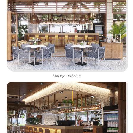
tưởng cho trải nghiệm ẩm thực Âu đỉnh cao
mang phong cách công nghiệp độc đáo
Chi tiết
Khu vực quầy bar
HẢI SẢN HOÀNG GIA
Đội ngũ thiết kế QDC đã khéo léo kết hợp nét
đặc trưng phong cách Địa Trung Hải với vẻ đẹp
thanh lịch, sang trọng của Indochine