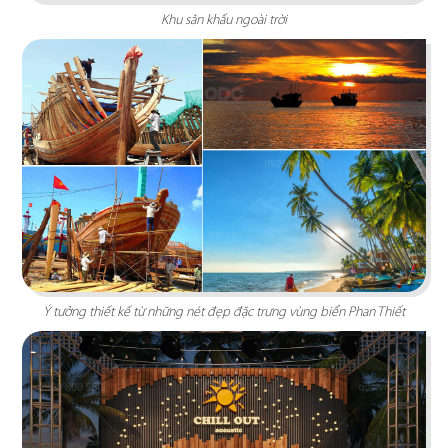
Khu sân khấu ngoài trời
BẮC KIM THANG
Nhà hàng Bắc Kim Thang được thiết kế theo
phong cách Việt Nam dân gian đương đại...
Chi tiết
Ý tưởng thiết kế từ những nét đẹp đặc trưng vùng biển Phan Thiết