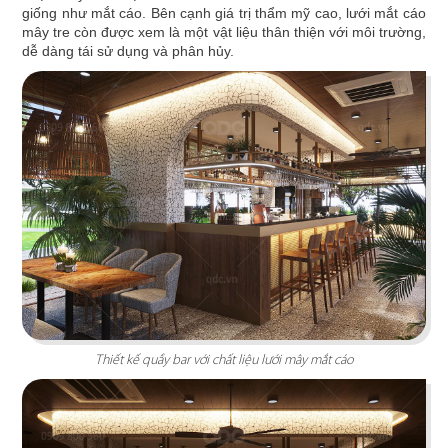
Chi tiết
giống như mắt cáo. Bên cạnh giá trị thẩm mỹ cao, lưới mắt cáo
mây tre còn được xem là một vật liệu thân thiện với môi trường,
dễ dàng tái sử dụng và phân hủy.
CHEESE COFFEE
Thiết kế mang phong cách của một mùa hè xinh
đẹp và rực rỡ với các chi tiết tone màu vàng
Thiết kế quầy bar với chất liệu lưới mây mắt cáo
sáng tươi tắn cùng các hình ảnh sống động
Chi tiết