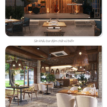
PHÊ LA
Dự án mới nhất của chúng tôi, Phê La - Biên Hòa
tọa lạc trên con đường Võ Thị Sáu sầm uất...
Chi tiết
Sân khấu bar đậm chất xứ biển
HIGHLANDS COFFEE