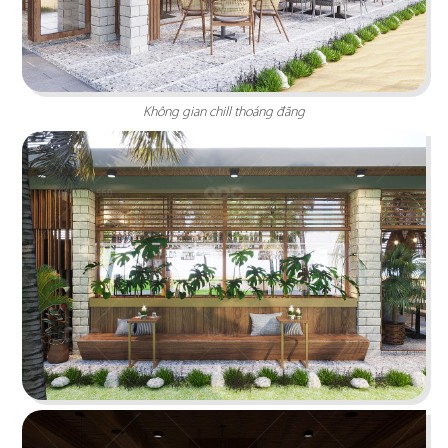
Không gian chill thoáng đãng
O TEM
Phong cách Indochine kết hợp kiến trúc cung
đình mang đến vẻ đẹp trầm mặc
Chi tiết