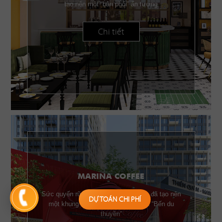
tạo nên một “bản phối” ấn tượng
Chi tiết
MARINA COFFEE
Sức quyến rũ của những chiếc buồm đã tạo nên
DỰ TOÁN CHI PHÍ
một khung cảnh đặc trưng của một “Bến du
thuyền”