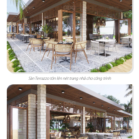
STELLA COFFEE
Sàn Terrazzo tôn lên nét trang nhã cho công trình
Gam màu xám nguyên bản cùng kỹ thuật sơn
hiệu ứng rỉ sét tạo nên sự mới mẻ
Chi tiết