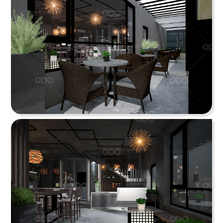
Highlands Sunwah do QDC Design & Build thi
công sở hữu không gian hai mặt tiền rộng rãi
cùng phong cách thiết kế hiện đại, sang trọng.
Chi tiết
EL GAUCHO
El Gaucho Lotte Mall hứa hẹn là điểm đến lý