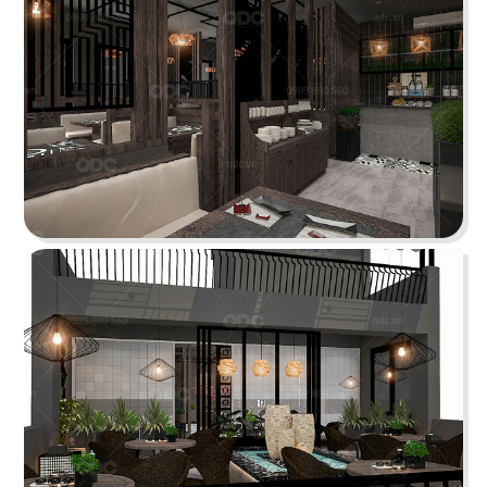
STELLA COFFEE
Gam màu xám nguyên bản cùng kỹ thuật sơn
hiệu ứng rỉ sét tạo nên sự mới mẻ
Chi tiết