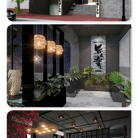
ÁN
SHOWROOM
THE STREET "NHẬU CÓ CHẤT"
TIN
The Street được dựa trên văn hóa vỉa hè độc
đáo, xen lẫn hơi thở của đường phố, mang đến
TỨC
vẻ đẹp Việt Nam đặc trưng cho thực khách
LIÊN
Chi tiết
HỆ