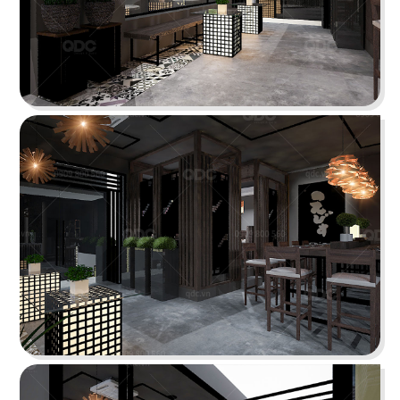
PHÊ LA
Dự án mới nhất của chúng tôi, Phê La - Biên Hòa
tọa lạc trên con đường Võ Thị Sáu sầm uất...
Chi tiết
HIGHLANDS COFFEE