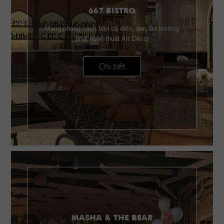
667 BISTRO
Mang phong cách bán cổ điển, xen lẫn trường
phái nghệ thuật Art Décor
Chi tiết
MASHA & THE BEAR