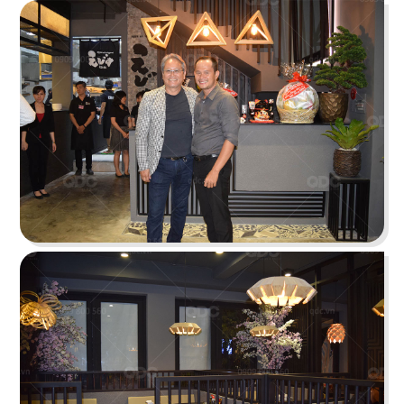
BONCHON CHICKEN
Thiết kế lấy sắc đỏ - cam - xám làm chủ đạo tạo
một tổng thể năng động
Chi tiết