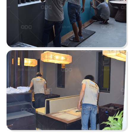
IKIGAI
Tái hiện bức tranh ẩm thực Nhật không phô
bày mà diễn tả vô cùng tinh tế
Chi tiết