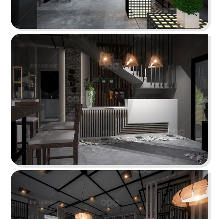
tưởng cho trải nghiệm ẩm thực Âu đỉnh cao
mang phong cách công nghiệp độc đáo
Chi tiết
HẢI SẢN HOÀNG GIA
Đội ngũ thiết kế QDC đã khéo léo kết hợp nét
đặc trưng phong cách Địa Trung Hải với vẻ đẹp
thanh lịch, sang trọng của Indochine