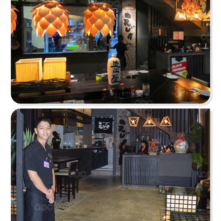
HUI XIANG SI YAN
Lấy cảm hứng từ nét đẹp truyền thống kết hợp
hơi thở hiện đại
Chi tiết