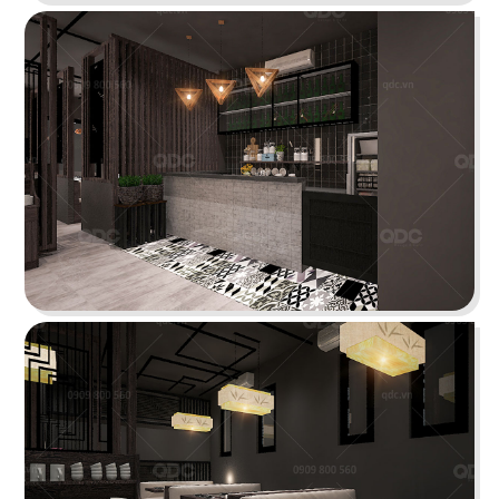
Chi tiết
CHEESE COFFEE
Thiết kế mang phong cách của một mùa hè xinh
đẹp và rực rỡ với các chi tiết tone màu vàng
sáng tươi tắn cùng các hình ảnh sống động
Chi tiết