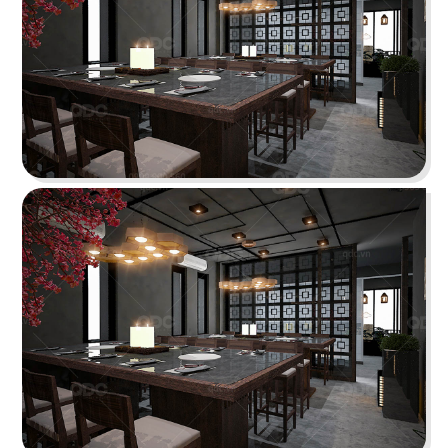
KATINAT WATERBUS
Dự án được chúng tôi hoàn thiện gấp rút trong 35
ngày, mang đến một không gian thưởng thức
cafe - trà sữa ấn tượng
Chi tiết