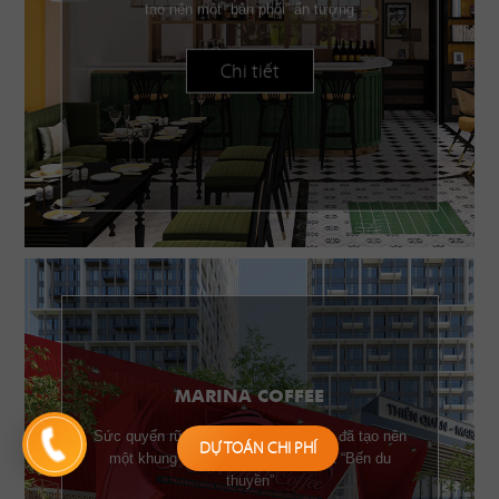
tạo nên một “bản phối” ấn tượng
Chi tiết
MARINA COFFEE
Sức quyến rũ của những chiếc buồm đã tạo nên
DỰ TOÁN CHI PHÍ
một khung cảnh đặc trưng của một “Bến du
thuyền”