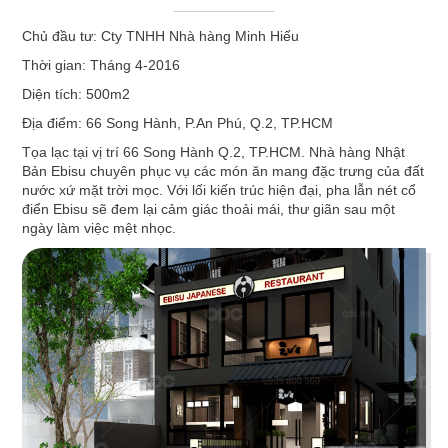
ÁN
Một không gian nội thất được thiết kế tinh tế và đẹp mắt vừa
Chủ đầu tư: Cty TNHH Nhà hàng Minh Hiếu
là yếu tố thu hút khách hàng vừa thể hiện phong cách chủ
Thời gian: Tháng 4-2016
đạo của mỗi nhà hàng. Tuy nhiên trên thực tế, việc
xây dựng
NHÀ
thiết kế một nhà hàng
không hề đơn giản, bạn phải xem xét
Diện tích: 500m2
đến nhiều yếu tố khi thi công như: cách bố trí nội thất có
Địa điểm: 66 Song Hành, P.An Phú, Q.2, TP.HCM
HÀNG
khoa học và tiện nghi không? Có phù hợp với không gian
Tọa lạc tại vị trí 66 Song Hành Q.2, TP.HCM. Nhà hàng Nhật
mặt bằng và môi trường xung quanh? Chi phí và thời gian thi
Bản Ebisu chuyên phục vụ các món ăn mang đặc trưng của đất
công ra sao? Liệu có phù hợp với ngân sách và mong muốn
nước xứ mặt trời mọc. Với lối kiến trúc hiện đại, pha lẫn nét cổ
DỰ
của bạn?
điển Ebisu sẽ đem lại cảm giác thoải mái, thư giãn sau một
ngày làm việc mệt nhọc.
Chúng tôi biết để tìm ra giải pháp hài hòa tất cả các yếu tố
ÁN
trên là một bài toán không dễ giải quyết, vì vậy hãy để chúng
tôi đồng hành cùng bạn, mang đến cho bạn những phương
VĂN
án thiết kế hiệu quả và kinh tế nhất!
——————————–
PHÒNG
Một số dự án nhà hàng do QDC Design & Build trực tiếp thiết
kế và thi công:
DỰ