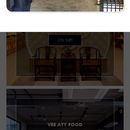
BAOZ DIMSUM
Nhà hàng mang hơi thở Trung Hoa truyền thống
tái hiện theo hình khối độc đáo
Chi tiết
VEE AYY FOOD