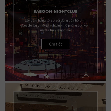
BABOON NIGHTCLUB
Lấy cảm hứng từ sự sôi động của bộ phim
Coyote Ugly (Mỹ), nightclub mô phỏng trọn vẹn
nét cá tính, mạnh mẽ
Chi tiết