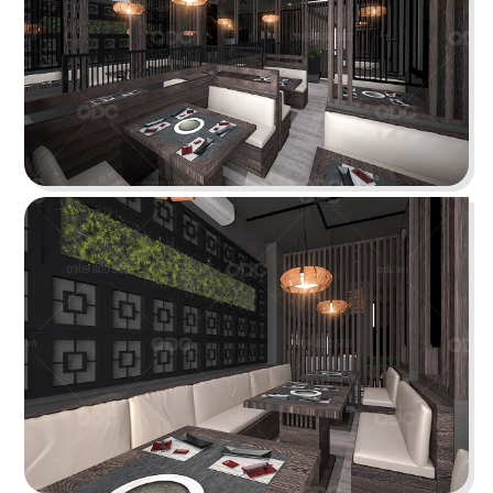
Chi tiết
KOI THÉ
QDC rất hân hạnh khi được đồng hành cùng chủ
đầu tư cho dự án tổng thầu thi công chi nhánh
KOI Thé đầu tiên tại Biên Hòa, Đồng Nai.