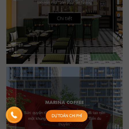
tạo nên một “bản phối” ấn tượng
Chi tiết
MARINA COFFEE
Sức quyến rũ của những chiếc buồm đã tạo nên
DỰ TOÁN CHI PHÍ
một khung cảnh đặc trưng của một “Bến du
thuyền”