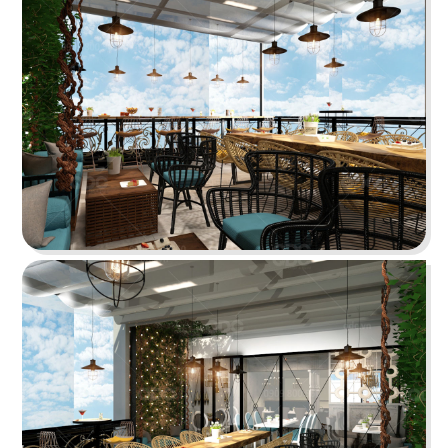
BẮC KIM THANG
Nhà hàng Bắc Kim Thang được thiết kế theo
phong cách Việt Nam dân gian đương đại...
Chi tiết