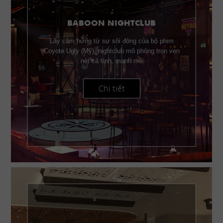
BABOON NIGHTCLUB
Lấy cảm hứng từ sự sôi động của bộ phim
Coyote Ugly (Mỹ), nightclub mô phỏng trọn vẹn
nét cá tính, mạnh mẽ
Chi tiết