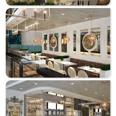
tưởng cho trải nghiệm ẩm thực Âu đỉnh cao
mang phong cách công nghiệp độc đáo
Chi tiết
HẢI SẢN HOÀNG GIA
Đội ngũ thiết kế QDC đã khéo léo kết hợp nét
đặc trưng phong cách Địa Trung Hải với vẻ đẹp
thanh lịch, sang trọng của Indochine