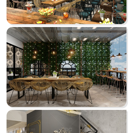
PHÊ LA
Dự án mới nhất của chúng tôi, Phê La - Biên Hòa
tọa lạc trên con đường Võ Thị Sáu sầm uất...
Chi tiết
HIGHLANDS COFFEE