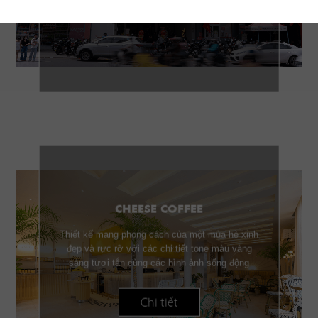
Chi tiết
CHEESE COFFEE
Thiết kế mang phong cách của một mùa hè xinh
đẹp và rực rỡ với các chi tiết tone màu vàng
sáng tươi tắn cùng các hình ảnh sống động
Chi tiết