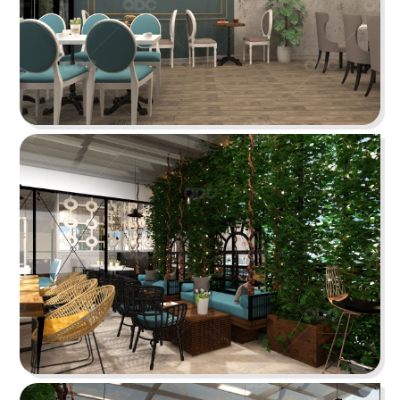
KATINAT WATERBUS
Dự án được chúng tôi hoàn thiện gấp rút trong 35
ngày, mang đến một không gian thưởng thức
cafe - trà sữa ấn tượng
Chi tiết