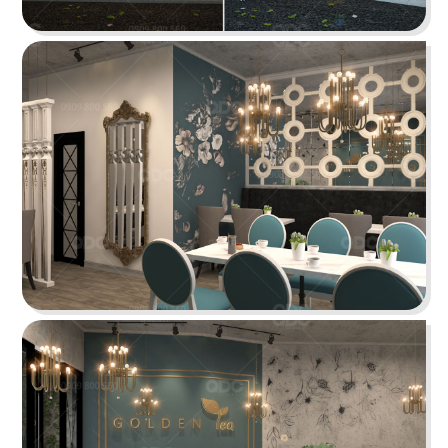
ÁN
SHOWROOM
THE STREET "NHẬU CÓ CHẤT"
TIN
The Street được dựa trên văn hóa vỉa hè độc
đáo, xen lẫn hơi thở của đường phố, mang đến
TỨC
vẻ đẹp Việt Nam đặc trưng cho thực khách
LIÊN
Chi tiết
HỆ