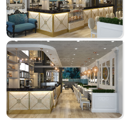
Chi tiết
KOI THÉ
QDC rất hân hạnh khi được đồng hành cùng chủ
đầu tư cho dự án tổng thầu thi công chi nhánh
KOI Thé đầu tiên tại Biên Hòa, Đồng Nai.