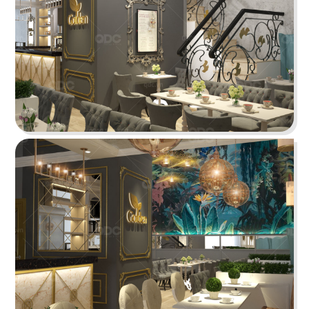
Highlands Sunwah do QDC Design & Build thi
công sở hữu không gian hai mặt tiền rộng rãi
cùng phong cách thiết kế hiện đại, sang trọng.
Chi tiết
EL GAUCHO
El Gaucho Lotte Mall hứa hẹn là điểm đến lý