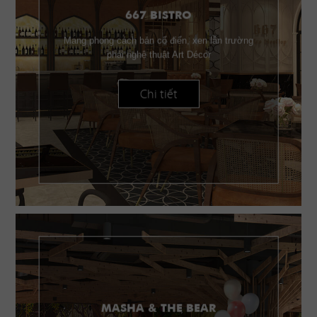
667 BISTRO
Mang phong cách bán cổ điển, xen lẫn trường
phái nghệ thuật Art Décor
Chi tiết
MASHA & THE BEAR