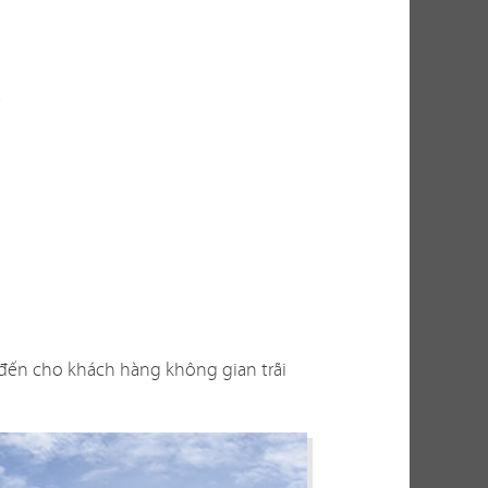
thu hút khách
thực tế, việc
ến nhiều yếu
g? Có phù hợp
n thi công ra
 đến cho khách hàng không gian trãi
bài toán không
cho bạn những