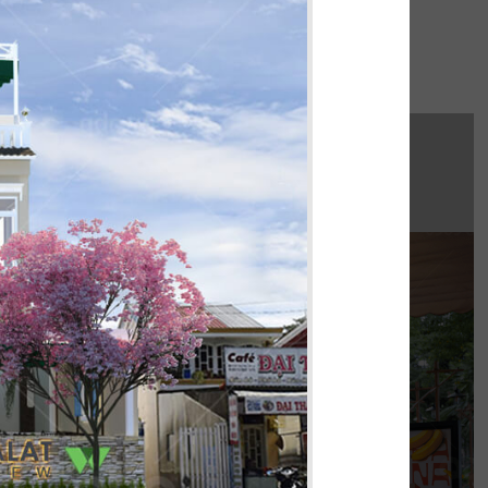
hi công:
INAT WATERBUS
húng tôi hoàn thiện gấp rút trong 35 ngày,
 không gian thưởng thức cafe - trà sữa ấn
tượng