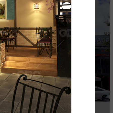
KOI THÉ
nh khi được đồng hành cùng chủ đầu tư cho
 thi công chi nhánh KOI Thé đầu tiên tại Biên
Hòa, Đồng Nai.
Chi tiết