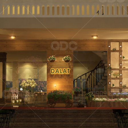
FFEE
hi công sở hữu
El Gaucho Lott
g cách thiết kế
nghiệm ẩm 