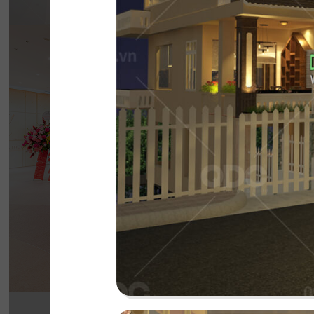
BẮC KIM THA
Nhà hàng Bắc Kim Thang được thiết kế theo 
Nam dân gian đương đại...
Chi tiết