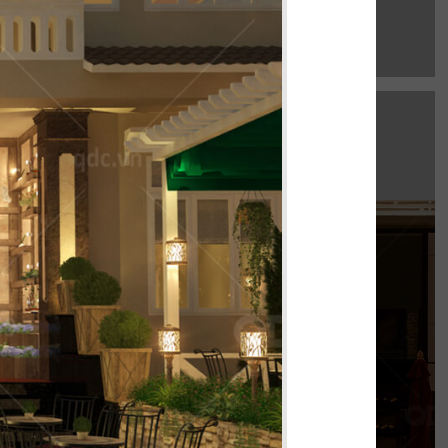
EL GAUCHO
e Mall hứa hẹn là điểm đến lý tưởng cho trải
thực Âu đỉnh cao mang phong cách công
nghiệp độc đáo