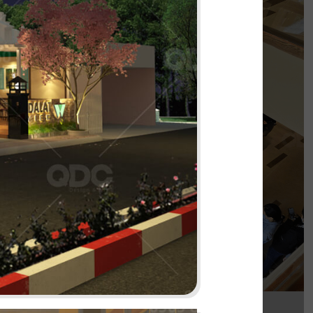
PHÊ LA
của chúng tôi, Phê La - Biên Hòa tọa lạc trên
con đường Võ Thị Sáu sầm uất...
Chi tiết