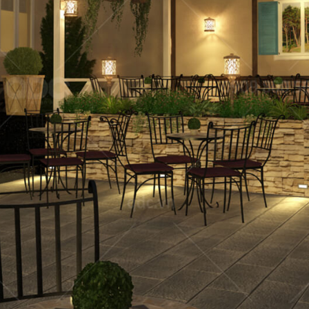
 GIA
nét đặc trưng
QDC rất hân hạ
ịch, sang trọng
dự án tổng thầu