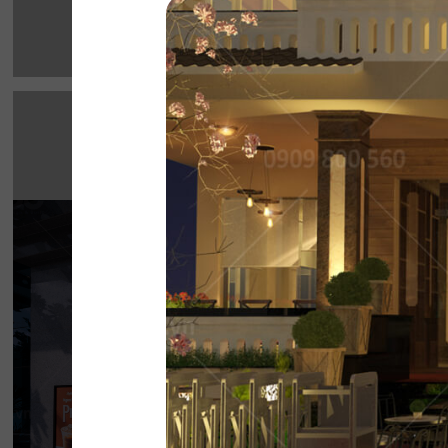
HIGHLANDS CO
Highlands Sunwah do QDC Design & Build t
không gian hai mặt tiền rộng rãi cùng phon
hiện đại, sang trọng.