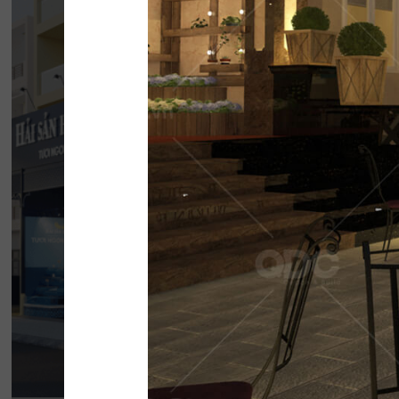
HẢI SẢN HOÀNG
Đội ngũ thiết kế QDC đã khéo léo kết hợp 
phong cách Địa Trung Hải với vẻ đẹp thanh l
của Indochine
Chi tiết