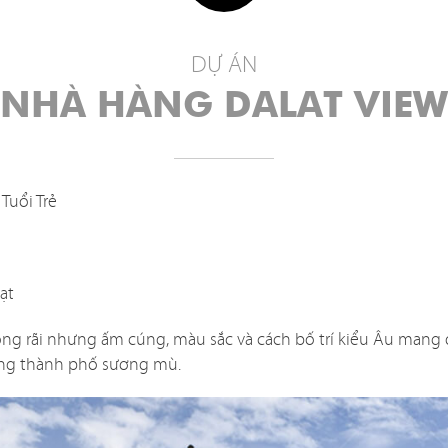
DỰ ÁN
DỰ ÁN
NHÀ HÀNG
NHÀ HÀNG DALAT VIEW
an nội thất được thiết kế tinh tế và đẹp mắt vừa là yếu tố 
 hiện phong cách chủ đạo của mỗi nhà hàng. Tuy nhiên trên 
Tuổi Trẻ
iết kế một nhà hàng
không hề đơn giản, bạn phải xem xét đ
ông như: cách bố trí nội thất có khoa học và tiện nghi khôn
an mặt bằng và môi trường xung quanh? Chi phí và thời gia
ạt
ó phù hợp với ngân sách và mong muốn của bạn?
ộng rãi nhưng ấm cúng, màu sắc và cách bố trí kiểu Âu mang
t để tìm ra giải pháp hài hòa tất cả các yếu tố trên là một 
òng thành phố sương mù.
t, vì vậy hãy để chúng tôi đồng hành cùng bạn, mang đến 
iết kế hiệu quả và kinh tế nhất!
——————————–