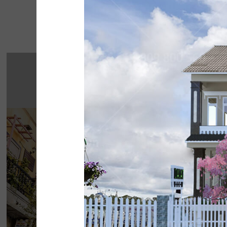
Một số 
THE STREET "NH
CHẤT"
The Street được dựa trên văn hóa vỉa hè độc 
thở của đường phố, mang đến vẻ đẹp Việt 