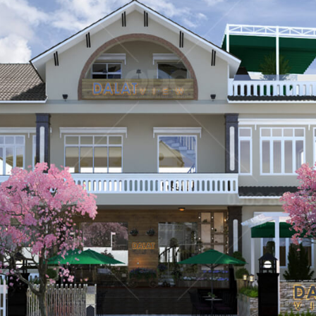
dự án nhà hàng do QDC Design & Build trực tiếp thiết kế và t
ẬU CÓ
KAT
Dự án được c
đáo, xen lẫn hơi
mang đến một
Nam đặc trưng