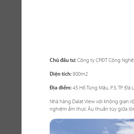
Một không gi
hàng vừa thể
Công ty CPĐT Công Nghệ 
Chủ đầu tư:
xây dựng th
tố khi thi c
800m2
Diện tích:
với không gi
45 Hồ Tùng Mậu, P.3, TP. Đà L
sao? Liệu c
Địa điểm:
Nhà hàng Dalat View với không gian r
Chúng tôi biế
nghiệm ẩm thực Âu thuần túy giữa l
dễ giải quyế
phương án th