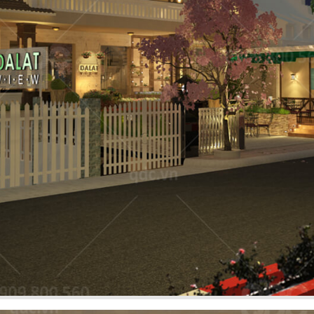
NG
phong cách Việt
Dự án mới nhất 