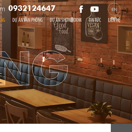
am
0932124647
EN
ÀNG
DỰ ÁN VĂN PHÒNG
DỰ ÁN SHOWROOM
TIN TỨC
LIÊN HỆ