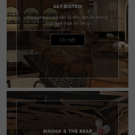
667 BISTRO
Mang phong cách bán cổ điển, xen lẫn trường
phái nghệ thuật Art Décor
Chi tiết
MASHA & THE BEAR