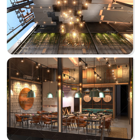
Chi tiết
CHEESE COFFEE
Thiết kế mang phong cách của một mùa hè xinh
đẹp và rực rỡ với các chi tiết tone màu vàng
sáng tươi tắn cùng các hình ảnh sống động
Chi tiết