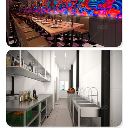
BONCHON CHICKEN
Thiết kế lấy sắc đỏ - cam - xám làm chủ đạo tạo
một tổng thể năng động
Chi tiết