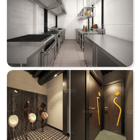
BAOZ DIMSUM
Nhà hàng mang hơi thở Trung Hoa truyền thống
tái hiện theo hình khối độc đáo
Chi tiết
VEE AYY FOOD