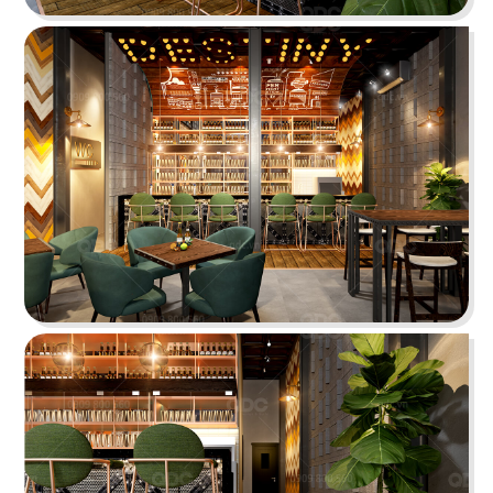
PHÊ LA
Dự án mới nhất của chúng tôi, Phê La - Biên Hòa
tọa lạc trên con đường Võ Thị Sáu sầm uất...
Chi tiết
HIGHLANDS COFFEE