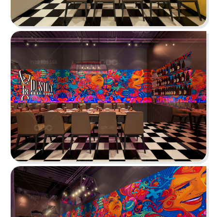
IKIGAI
Tái hiện bức tranh ẩm thực Nhật không phô
bày mà diễn tả vô cùng tinh tế
Chi tiết