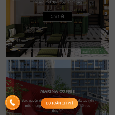
tạo nên một “bản phối” ấn tượng
Chi tiết
MARINA COFFEE
Sức quyến rũ của những chiếc buồm đã tạo nên
DỰ TOÁN CHI PHÍ
một khung cảnh đặc trưng của một “Bến du
thuyền”