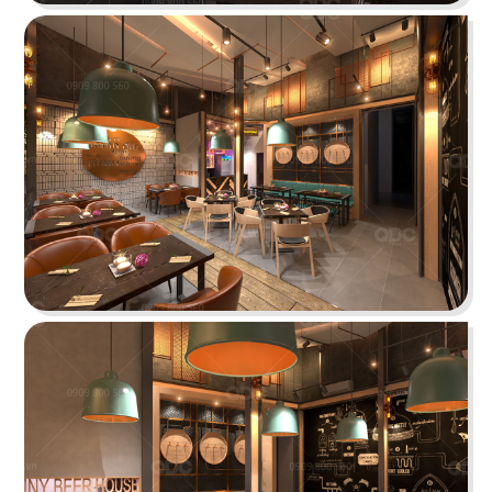
THAI ICON
Thiết kế theo hình thức Foodcourt với một không
gian mang đậm dấu ấn xứ sở chùa Vàng
Chi tiết