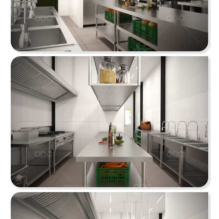
HUI XIANG SI YAN
Lấy cảm hứng từ nét đẹp truyền thống kết hợp
hơi thở hiện đại
Chi tiết