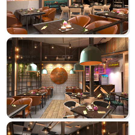
STELLA COFFEE
Gam màu xám nguyên bản cùng kỹ thuật sơn
hiệu ứng rỉ sét tạo nên sự mới mẻ
Chi tiết