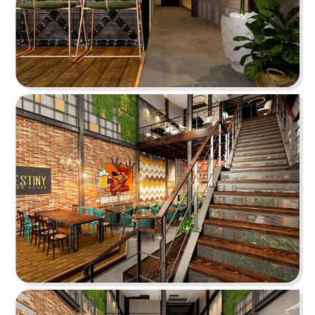
Highlands Sunwah do QDC Design & Build thi
công sở hữu không gian hai mặt tiền rộng rãi
cùng phong cách thiết kế hiện đại, sang trọng.
Chi tiết
EL GAUCHO
El Gaucho Lotte Mall hứa hẹn là điểm đến lý