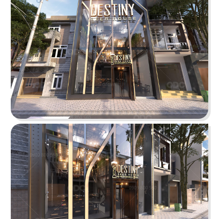
ÁN
SHOWROOM
THE STREET "NHẬU CÓ CHẤT"
TIN
The Street được dựa trên văn hóa vỉa hè độc
đáo, xen lẫn hơi thở của đường phố, mang đến
TỨC
vẻ đẹp Việt Nam đặc trưng cho thực khách
LIÊN
Chi tiết
HỆ