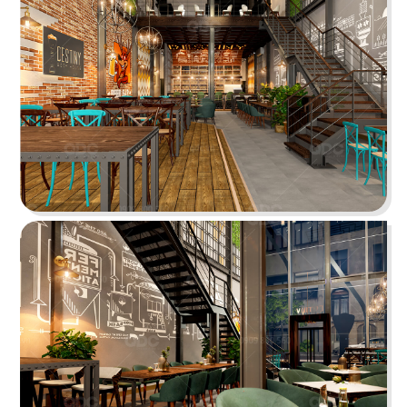
tưởng cho trải nghiệm ẩm thực Âu đỉnh cao
mang phong cách công nghiệp độc đáo
Chi tiết
HẢI SẢN HOÀNG GIA
Đội ngũ thiết kế QDC đã khéo léo kết hợp nét
đặc trưng phong cách Địa Trung Hải với vẻ đẹp
thanh lịch, sang trọng của Indochine