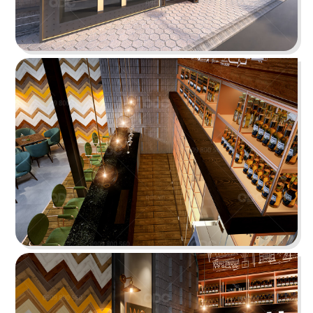
KATINAT WATERBUS
Dự án được chúng tôi hoàn thiện gấp rút trong 35
ngày, mang đến một không gian thưởng thức
cafe - trà sữa ấn tượng
Chi tiết