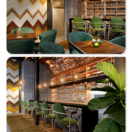
BẮC KIM THANG
Nhà hàng Bắc Kim Thang được thiết kế theo
phong cách Việt Nam dân gian đương đại...
Chi tiết