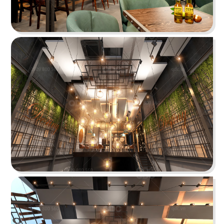
Chi tiết
KOI THÉ
QDC rất hân hạnh khi được đồng hành cùng chủ
đầu tư cho dự án tổng thầu thi công chi nhánh
KOI Thé đầu tiên tại Biên Hòa, Đồng Nai.