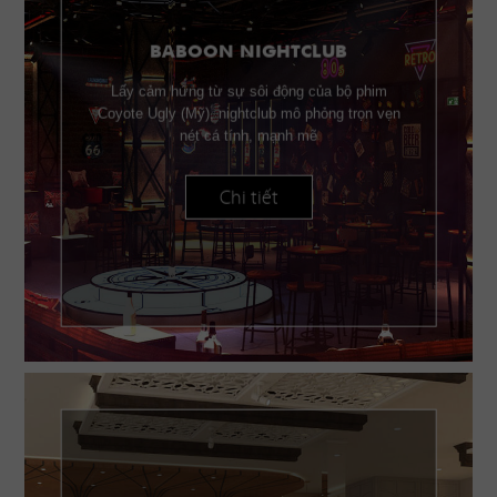
BABOON NIGHTCLUB
Lấy cảm hứng từ sự sôi động của bộ phim
Coyote Ugly (Mỹ), nightclub mô phỏng trọn vẹn
nét cá tính, mạnh mẽ
Chi tiết