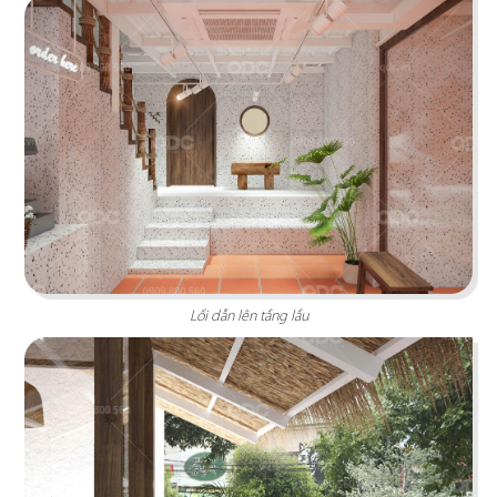
tưởng cho trải nghiệm ẩm thực Âu đỉnh cao
mang phong cách công nghiệp độc đáo
Chi tiết
Lối dẫn lên tầng lầu
HẢI SẢN HOÀNG GIA
Đội ngũ thiết kế QDC đã khéo léo kết hợp nét
đặc trưng phong cách Địa Trung Hải với vẻ đẹp
thanh lịch, sang trọng của Indochine