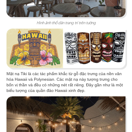
HUI XIANG SI YAN
Hình ảnh thổ dân trang trí trên tường
Lấy cảm hứng từ nét đẹp truyền thống kết hợp
hơi thở hiện đại
Chi tiết
Mặt nạ Tiki là các tác phẩm khắc từ gỗ đặc trưng của nền văn
hóa Hawaii và Polynesian. Các mặt nạ này tượng trưng cho
bốn vị thần và đều có những nét rất riêng. Đây gần như là một
biểu tượng của quần đảo Hawaii xinh đẹp.