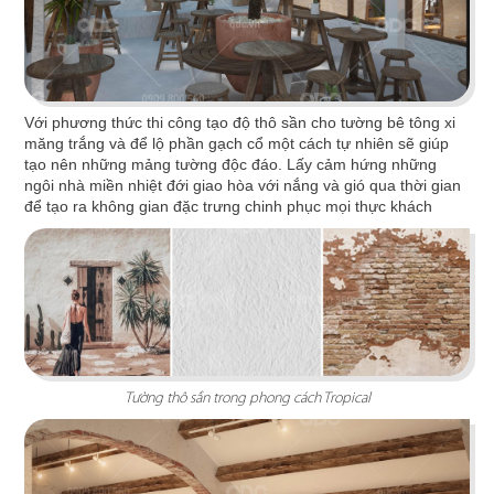
đại lấy gam màu gỗ trầm ấm làm chủ đạo
Chi tiết
Với phương thức thi công tạo độ thô sần cho tường bê tông xi
măng trắng và để lộ phần gạch cổ một cách tự nhiên sẽ giúp
tạo nên những mảng tường độc đáo. Lấy cảm hứng những
ngôi nhà miền nhiệt đới giao hòa với nắng và gió qua thời gian
để tạo ra không gian đặc trưng chinh phục mọi thực khách
Tường thô sần trong phong cách Tropical
PAT KAO THAI MỸ THO
Nghệ thuật sắp đặt tinh tế cùng 3 sắc màu xanh,
cam, vàng tạo nên không gian đậm chất Thái