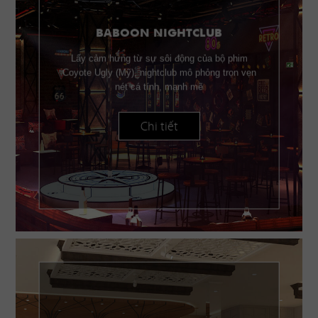
BABOON NIGHTCLUB
Lấy cảm hứng từ sự sôi động của bộ phim
Coyote Ugly (Mỹ), nightclub mô phỏng trọn vẹn
nét cá tính, mạnh mẽ
Chi tiết