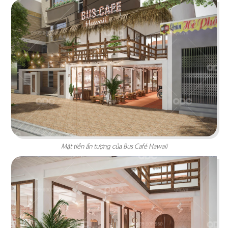
ÁN
SHOWROOM
THE STREET "NHẬU CÓ CHẤT"
TIN
The Street được dựa trên văn hóa vỉa hè độc
đáo, xen lẫn hơi thở của đường phố, mang đến
TỨC
vẻ đẹp Việt Nam đặc trưng cho thực khách
LIÊN
Chi tiết
Mặt tiền ấn tượng của Bus Café Hawaii
HỆ