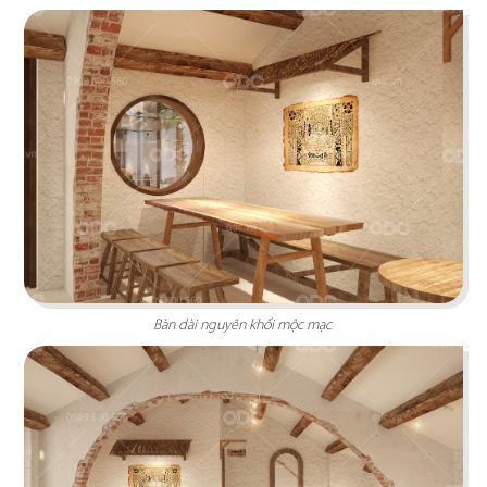
TORI MATSUKI
Bàn dài nguyên khối mộc mạc
Món ngon, rượu ngọt trong không gian đậm dấu
ấn Nhật
Chi tiết