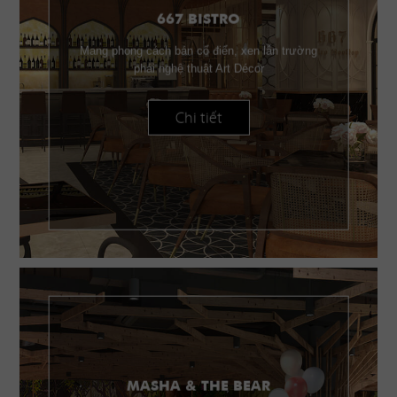
667 BISTRO
Mang phong cách bán cổ điển, xen lẫn trường
phái nghệ thuật Art Décor
Chi tiết
MASHA & THE BEAR