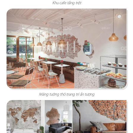
Khu cafe tầng trệt
BẮC KIM THANG
Nhà hàng Bắc Kim Thang được thiết kế theo
phong cách Việt Nam dân gian đương đại...
Chi tiết
Mảng tường thô trang trí ấn tượng