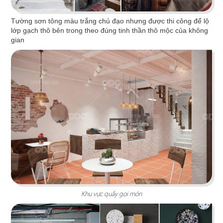
PHÊ LA
Tường sơn tông màu trắng chủ đạo nhưng được thi công để lộ
lớp gạch thô bên trong theo đúng tinh thần thô mộc của không
Dự án mới nhất của chúng tôi, Phê La - Biên Hòa
gian
tọa lạc trên con đường Võ Thị Sáu sầm uất...
Chi tiết
Khu vực quầy gọi món
HIGHLANDS COFFEE