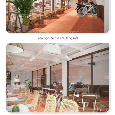
KATINAT WATERBUS
Dự án được chúng tôi hoàn thiện gấp rút trong 35
ngày, mang đến một không gian thưởng thức
Khu ngồi bên ngoài tầng trệt
cafe - trà sữa ấn tượng
Chi tiết