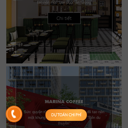
tạo nên một “bản phối” ấn tượng
Chi tiết
MARINA COFFEE
Sức quyến rũ của những chiếc buồm đã tạo nên
DỰ TOÁN CHI PHÍ
một khung cảnh đặc trưng của một “Bến du
thuyền”