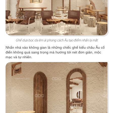
Ghế dựa bọc da êm ái phong cách Âu tạo điểm nhấn lạ mắt
Nhấn nhá vào không gian là những chiếc ghế kiểu châu Âu cổ
điển không quá sang trọng mà hướng tới nét đơn giản, mộc
mạc và tự nhiên.
KING COFFEE
Cảm hứng từ hạt cafe khắc họa nên tinh thần
huyền thoại “Vua Cà Phê Việt”
Chi tiết