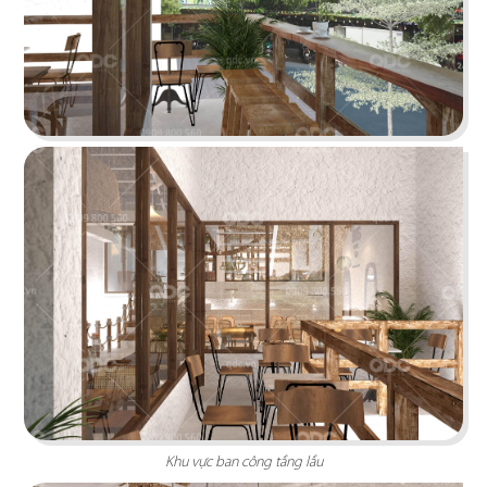
Chi tiết
KOI THÉ
QDC rất hân hạnh khi được đồng hành cùng chủ
đầu tư cho dự án tổng thầu thi công chi nhánh
KOI Thé đầu tiên tại Biên Hòa, Đồng Nai.
Khu vực ban công tầng lầu