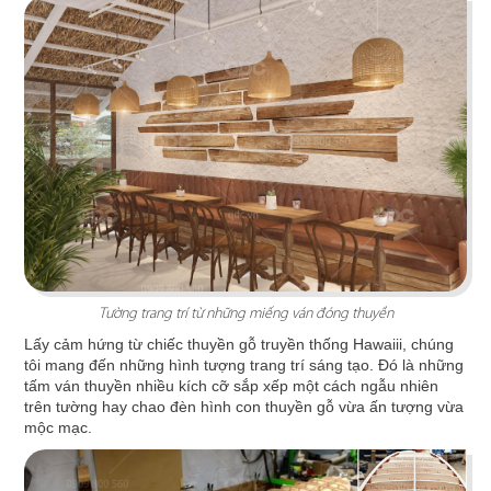
Chi tiết
Tường trang trí từ những miếng ván đóng thuyền
CHEESE COFFEE
Lấy cảm hứng từ chiếc thuyền gỗ truyền thống Hawaiii, chúng
Thiết kế mang phong cách của một mùa hè xinh
tôi mang đến những hình tượng trang trí sáng tạo. Đó là những
đẹp và rực rỡ với các chi tiết tone màu vàng
tấm ván thuyền nhiều kích cỡ sắp xếp một cách ngẫu nhiên
trên tường hay chao đèn hình con thuyền gỗ vừa ấn tượng vừa
sáng tươi tắn cùng các hình ảnh sống động
mộc mạc.
Chi tiết