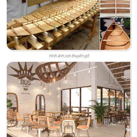
Hình ảnh con thuyền gỗ
THAI ICON
Thiết kế theo hình thức Foodcourt với một không
gian mang đậm dấu ấn xứ sở chùa Vàng
Chi tiết