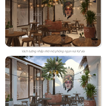
HOÀNG TÂM
Phong cách Indochine lấy thiên nhiên làm điểm
nhấn tái hiện nét văn hóa Đông và Tây
Chi tiết
Vách tường nhấp nhô mô phỏng ngọn núi Kaʻala