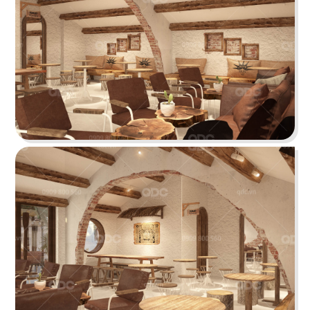
Chi tiết
OJIGI BAR
Thiết kế lấy cảm hứng từ nhịp điệu biển cả với
hiệu ứng sóng nước tạo ra sự tương phản mới lạ
Chi tiết