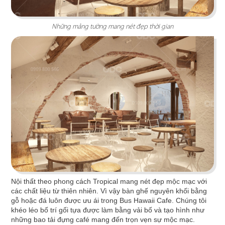
Những mảng tường mang nét đẹp thời gian
PAT KAO THAI BẾN TRE
Dấu ấn Thái trên nền không gian nội thất hiện đại
Nội thất theo phong cách Tropical mang nét đẹp mộc mạc với
các chất liệu từ thiên nhiên. Vì vậy bàn ghế nguyên khối bằng
Chi tiết
gỗ hoặc đá luôn được ưu ái trong Bus Hawaii Cafe. Chúng tôi
khéo léo bố trí gối tựa được làm bằng vải bố và tạo hình như
những bao tải đựng café mang đến trọn vẹn sự mộc mạc.