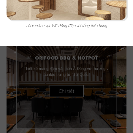
Lối vào khu vực WC đồng điệu với tổng thể chung
ORIFOOD BBQ & HOTPOT
Thiết kế mang đậm văn hóa Á Đông với hương vị
lẩu đặc trưng từ "Tứ Quốc"
Chi tiết