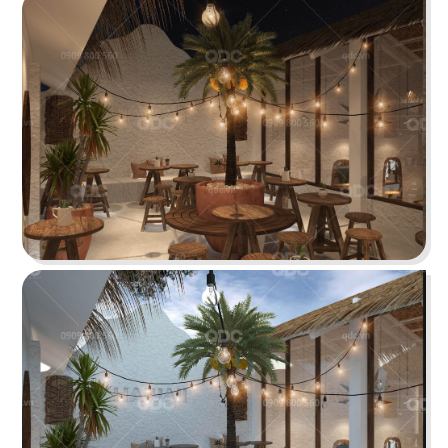
Hiện đại, sang trọng với phong cách kiến trúc
hiện đại quốc tế cùng gam màu thương hiệu ấn
tượng
Chi tiết
SAKURA CẦN THƠ
Thiết kế nhà hàng mang phong cách Nhật hiện