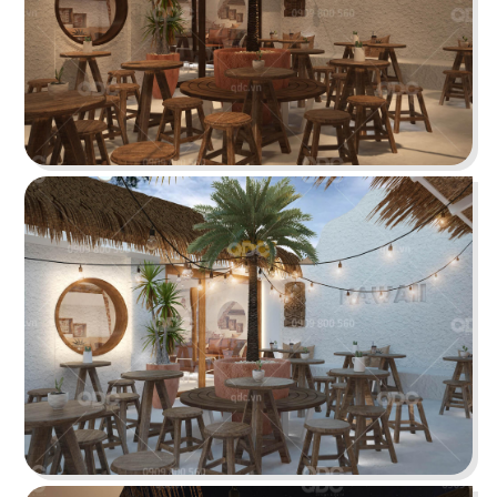
BAOZ DIMSUM
Nhà hàng mang hơi thở Trung Hoa truyền thống
tái hiện theo hình khối độc đáo
Chi tiết
VEE AYY FOOD