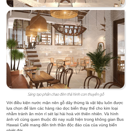
STELLA COFFEE
Gam màu xám nguyên bản cùng kỹ thuật sơn
hiệu ứng rỉ sét tạo nên sự mới mẻ
Sáng tạo phần chao đèn thả hình con thuyền gỗ
Chi tiết
Với điều kiện nước mặn nên gỗ dây thừng là vật liệu luôn được
lựa chọn để làm các hàng rào dọc biển thay thế cho kim loại
nhằm tránh ăn mòn rỉ sét lại hài hoà với thiên nhiên. Và hình
ảnh vô cùng quen thuộc đó nay xuất hiện trong không gian Bus
Hawaii Café mang đến tinh thần độc đáo của của vùng biển
nhiệt đới.