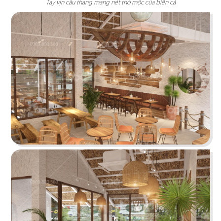
Tay vịn cầu thang mang nét thô mộc của biển cả
IKIGAI
Tái hiện bức tranh ẩm thực Nhật không phô
bày mà diễn tả vô cùng tinh tế
Chi tiết