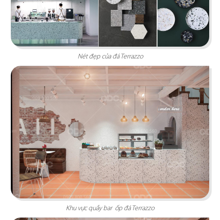
Highlands Sunwah do QDC Design & Build thi
công sở hữu không gian hai mặt tiền rộng rãi
cùng phong cách thiết kế hiện đại, sang trọng.
Nét đẹp của đá Terrazzo
Chi tiết
EL GAUCHO
Khu vực quầy bar ốp đá Terrazzo
El Gaucho Lotte Mall hứa hẹn là điểm đến lý