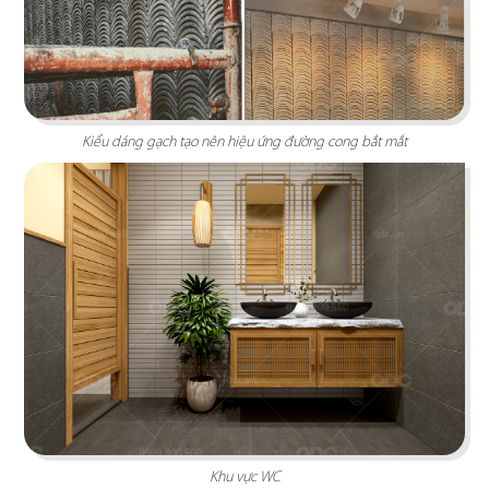
Kiểu dáng gạch tạo nên hiệu ứng đường cong bắt mắt
LA VISTA
Thiết kế mang phong cách hiện đại kết hợp cùng
hơi thở Địa Trung Hải và kiến trúc thuộc địa Pháp
Chi tiết
Khu vực WC