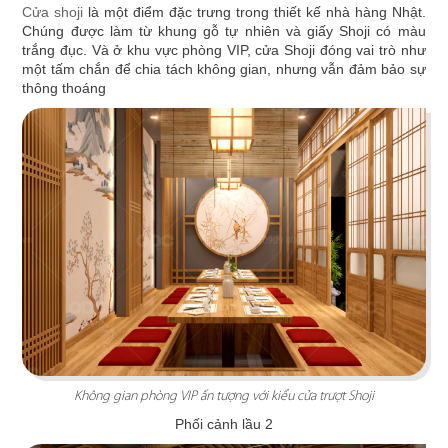
Cửa shoji
là một điểm đặc trưng trong thiết kế nhà hàng Nhật.
đại lấy gam màu gỗ trầm ấm làm chủ đạo
Chúng được làm từ khung gỗ tự nhiên và giấy Shoji có màu
trắng đục. Và ở khu vực phòng VIP, cửa Shoji đóng vai trò như
Chi tiết
một tấm chắn để chia tách không gian, nhưng vẫn đảm bảo sự
thông thoáng
PAT KAO THAI MỸ THO
Không gian phòng VIP ấn tượng với kiểu cửa trượt Shoji
Nghệ thuật sắp đặt tinh tế cùng 3 sắc màu xanh,
Phối cảnh lầu 2
cam, vàng tạo nên không gian đậm chất Thái