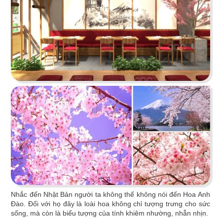
HUI XIANG SI YAN
Lấy cảm hứng từ nét đẹp truyền thống kết hợp
hơi thở hiện đại
Chi tiết
Nhắc đến Nhật Bản người ta không thể không nói đến Hoa Anh
Đào. Đối với họ đây là loài hoa không chỉ tượng trưng cho sức
sống, mà còn là biểu tượng của tính khiêm nhường, nhẫn nhịn.