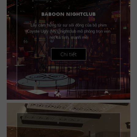
BABOON NIGHTCLUB
Lấy cảm hứng từ sự sôi động của bộ phim
Coyote Ugly (Mỹ), nightclub mô phỏng trọn vẹn
nét cá tính, mạnh mẽ
Chi tiết