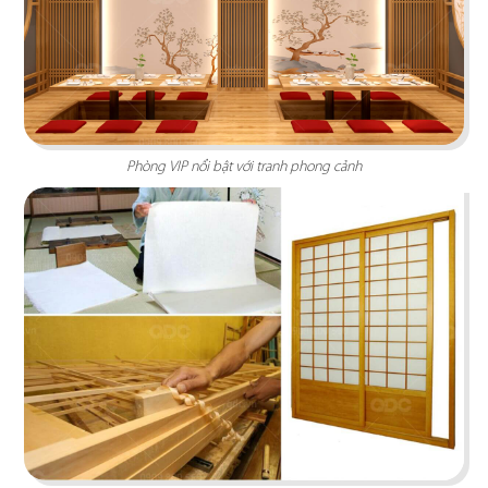
Hiện đại, sang trọng với phong cách kiến trúc
hiện đại quốc tế cùng gam màu thương hiệu ấn
tượng
Chi tiết
Phòng VIP nổi bật với tranh phong cảnh
SAKURA CẦN THƠ
Thiết kế nhà hàng mang phong cách Nhật hiện