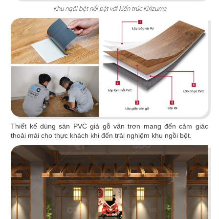
Khu ngồi bệt nổi bật với kiến trúc Kirizuma
IKIGAI
Tái hiện bức tranh ẩm thực Nhật không phô
bày mà diễn tả vô cùng tinh tế
Thiết kế dùng sàn PVC giả gỗ vân trơn mang đến cảm giác
Chi tiết
thoải mái cho thực khách khi đến trải nghiệm khu ngồi bệt.