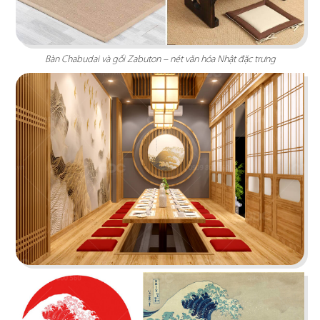
Chi tiết
Bàn Chabudai và gối Zabuton – nét văn hóa Nhật đặc trưng
CHEESE COFFEE
Thiết kế mang phong cách của một mùa hè xinh
đẹp và rực rỡ với các chi tiết tone màu vàng
sáng tươi tắn cùng các hình ảnh sống động
Chi tiết