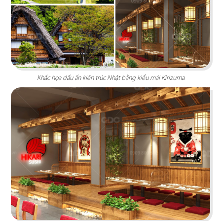
Khắc họa dấu ấn kiến trúc Nhật bằng kiểu mái Kirizuma
O TEM
Phong cách Indochine kết hợp kiến trúc cung
đình mang đến vẻ đẹp trầm mặc
Chi tiết