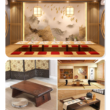
Chi tiết
KOI THÉ
QDC rất hân hạnh khi được đồng hành cùng chủ
đầu tư cho dự án tổng thầu thi công chi nhánh
KOI Thé đầu tiên tại Biên Hòa, Đồng Nai.