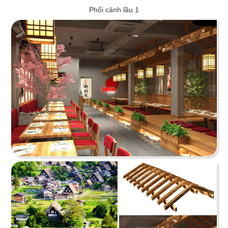
Phối cảnh lầu 1
STELLA COFFEE
Gam màu xám nguyên bản cùng kỹ thuật sơn
hiệu ứng rỉ sét tạo nên sự mới mẻ
Chi tiết