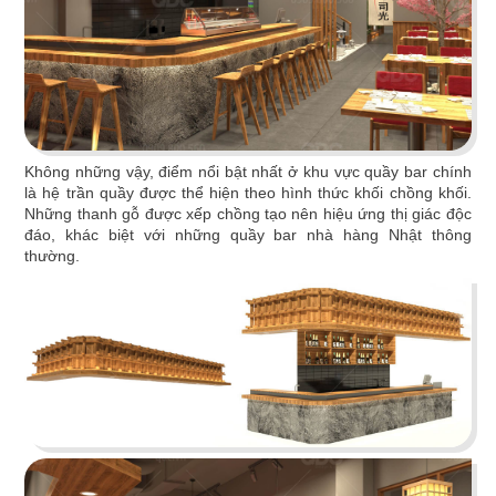
PHÊ LA
Dự án mới nhất của chúng tôi, Phê La - Biên Hòa
tọa lạc trên con đường Võ Thị Sáu sầm uất...
Chi tiết
Không những vậy, điểm nổi bật nhất ở khu vực quầy bar chính
là hệ trần quầy được thể hiện theo hình thức khối chồng khối.
Những thanh gỗ được xếp chồng tạo nên hiệu ứng thị giác độc
đáo, khác biệt với những quầy bar nhà hàng Nhật thông
thường.
HIGHLANDS COFFEE