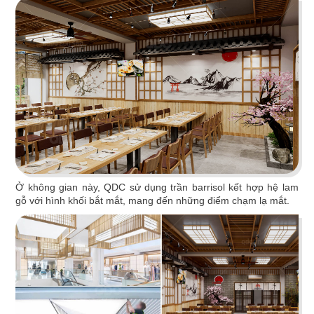
Chi tiết
Ở không gian này, QDC sử dụng trần barrisol kết hợp hệ lam
gỗ với hình khối bắt mắt, mang đến những điểm chạm lạ mắt.
OJIGI BAR
Thiết kế lấy cảm hứng từ nhịp điệu biển cả với
hiệu ứng sóng nước tạo ra sự tương phản mới lạ
Chi tiết