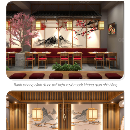
BAOZ DIMSUM
Nhà hàng mang hơi thở Trung Hoa truyền thống
tái hiện theo hình khối độc đáo
Chi tiết
Tranh phong cảnh được thể hiện xuyên suốt không gian nhà hàng
VEE AYY FOOD