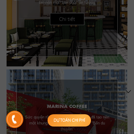
tạo nên một “bản phối” ấn tượng
Chi tiết
MARINA COFFEE
Sức quyến rũ của những chiếc buồm đã tạo nên
DỰ TOÁN CHI PHÍ
một khung cảnh đặc trưng của một “Bến du
thuyền”