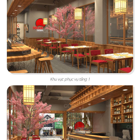
Highlands Sunwah do QDC Design & Build thi
công sở hữu không gian hai mặt tiền rộng rãi
cùng phong cách thiết kế hiện đại, sang trọng.
Chi tiết
Khu vực phục vụ tầng 1
EL GAUCHO
El Gaucho Lotte Mall hứa hẹn là điểm đến lý