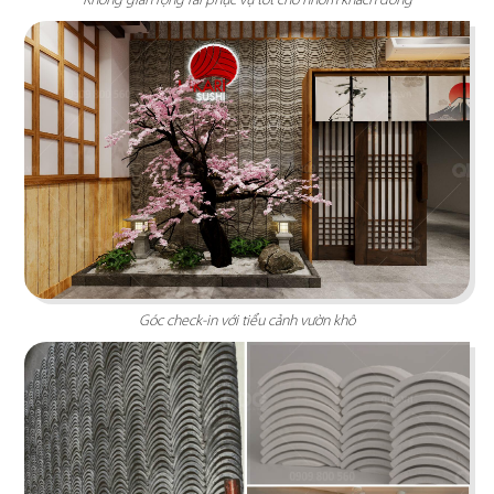
ORIFOOD BBQ & HOTPOT
Thiết kế mang đậm văn hóa Á Đông với hương vị
lẩu đặc trưng từ "Tứ Quốc"
Góc check-in với tiểu cảnh vườn khô
Chi tiết