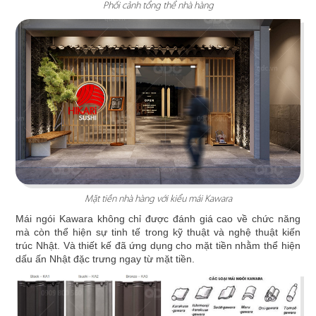
Phối cảnh tổng thể nhà hàng
ÁN
SHOWROOM
THE STREET "NHẬU CÓ CHẤT"
TIN
The Street được dựa trên văn hóa vỉa hè độc
đáo, xen lẫn hơi thở của đường phố, mang đến
TỨC
vẻ đẹp Việt Nam đặc trưng cho thực khách
LIÊN
Chi tiết
Mặt tiền nhà hàng với kiểu mái Kawara
HỆ
Mái ngói Kawara không chỉ được đánh giá cao về chức năng
mà còn thể hiện sự tinh tế trong kỹ thuật và nghệ thuật kiến
trúc Nhật. Và thiết kế đã ứng dụng cho mặt tiền nhằm thể hiện
dấu ấn Nhật đặc trưng ngay từ mặt tiền.