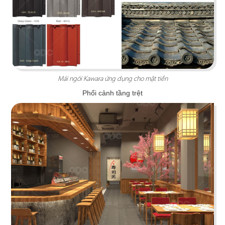
KATINAT WATERBUS
Dự án được chúng tôi hoàn thiện gấp rút trong 35
ngày, mang đến một không gian thưởng thức
Mái ngói Kawara ứng dụng cho mặt tiền
cafe - trà sữa ấn tượng
Phối cảnh tầng trệt
Chi tiết