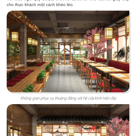
cho thực khách một cách khéo léo.
HOÀNG TÂM
Phong cách Indochine lấy thiên nhiên làm điểm
nhấn tái hiện nét văn hóa Đông và Tây
Chi tiết
Không gian phục vụ thoáng đãng với hệ cửa kính hiện đại