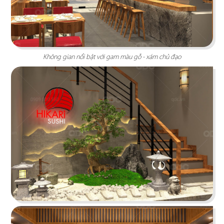
tưởng cho trải nghiệm ẩm thực Âu đỉnh cao
mang phong cách công nghiệp độc đáo
Chi tiết
Không gian nổi bật với gam màu gỗ - xám chủ đạo
HẢI SẢN HOÀNG GIA
Đội ngũ thiết kế QDC đã khéo léo kết hợp nét
đặc trưng phong cách Địa Trung Hải với vẻ đẹp
thanh lịch, sang trọng của Indochine