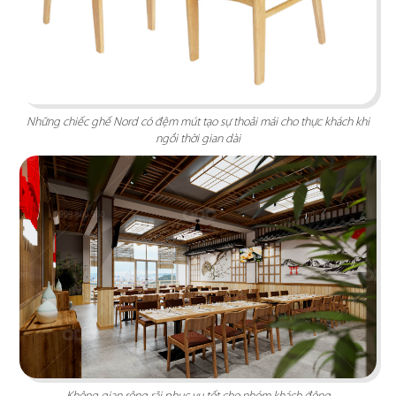
Những chiếc ghế Nord có đệm mút tạo sự thoải mái cho thực khách khi
ngồi thời gian dài
KING COFFEE
Cảm hứng từ hạt cafe khắc họa nên tinh thần
huyền thoại “Vua Cà Phê Việt”
Chi tiết
Không gian rộng rãi phục vụ tốt cho nhóm khách đông