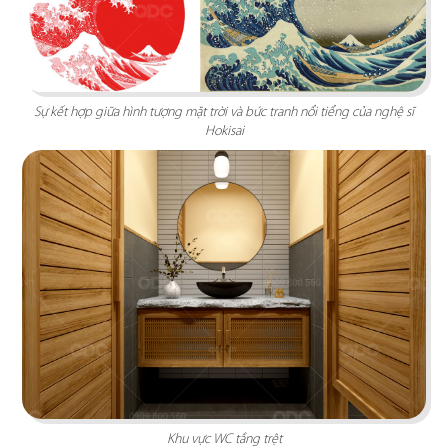
Sự kết hợp giữa hình tượng mặt trời và bức tranh nổi tiểng của nghệ sĩ
Hokisai
THAI ICON
Thiết kế theo hình thức Foodcourt với một không
gian mang đậm dấu ấn xứ sở chùa Vàng
Chi tiết
Khu vực WC tầng trệt