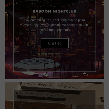
BABOON NIGHTCLUB
Lấy cảm hứng từ sự sôi động của bộ phim
Coyote Ugly (Mỹ), nightclub mô phỏng trọn vẹn
nét cá tính, mạnh mẽ
Chi tiết