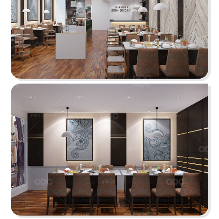
KATINAT WATERBUS
Dự án được chúng tôi hoàn thiện gấp rút trong 35
ngày, mang đến một không gian thưởng thức
cafe - trà sữa ấn tượng
Chi tiết