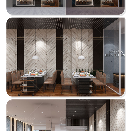
ÁN
SHOWROOM
THE STREET "NHẬU CÓ CHẤT"
TIN
The Street được dựa trên văn hóa vỉa hè độc
đáo, xen lẫn hơi thở của đường phố, mang đến
TỨC
vẻ đẹp Việt Nam đặc trưng cho thực khách
LIÊN
Chi tiết
HỆ