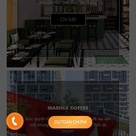
tạo nên một “bản phối” ấn tượng
Chi tiết
MARINA COFFEE
Sức quyến rũ của những chiếc buồm đã tạo nên
DỰ TOÁN CHI PHÍ
một khung cảnh đặc trưng của một “Bến du
thuyền”