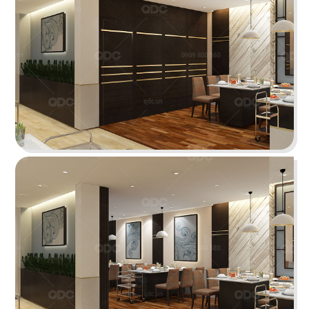
Highlands Sunwah do QDC Design & Build thi
công sở hữu không gian hai mặt tiền rộng rãi
cùng phong cách thiết kế hiện đại, sang trọng.
Chi tiết
EL GAUCHO
El Gaucho Lotte Mall hứa hẹn là điểm đến lý