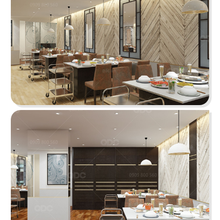
HUI XIANG SI YAN
Lấy cảm hứng từ nét đẹp truyền thống kết hợp
hơi thở hiện đại
Chi tiết