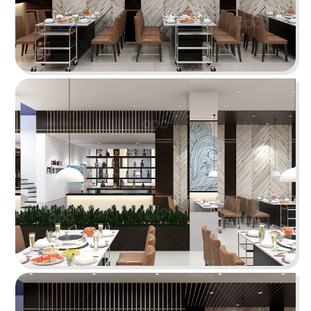
THAI ICON
Thiết kế theo hình thức Foodcourt với một không
gian mang đậm dấu ấn xứ sở chùa Vàng
Chi tiết