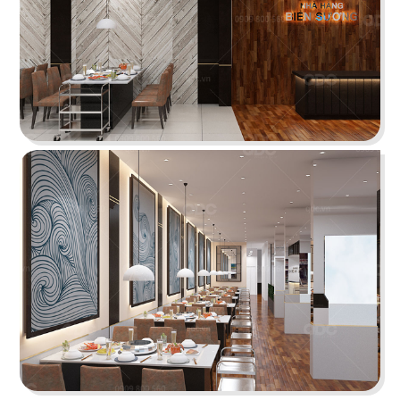
IKIGAI
Tái hiện bức tranh ẩm thực Nhật không phô
bày mà diễn tả vô cùng tinh tế
Chi tiết