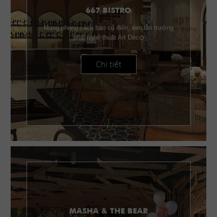
667 BISTRO
Mang phong cách bán cổ điển, xen lẫn trường
phái nghệ thuật Art Décor
Chi tiết
MASHA & THE BEAR