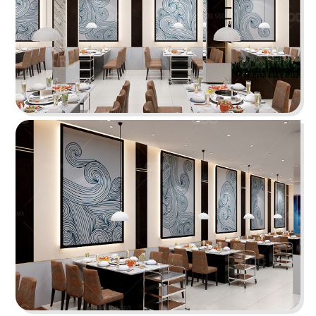
Chi tiết
KOI THÉ
QDC rất hân hạnh khi được đồng hành cùng chủ
đầu tư cho dự án tổng thầu thi công chi nhánh
KOI Thé đầu tiên tại Biên Hòa, Đồng Nai.