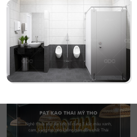
đại lấy gam màu gỗ trầm ấm làm chủ đạo
Chi tiết
PAT KAO THAI MỸ THO
Nghệ thuật sắp đặt tinh tế cùng 3 sắc màu xanh,
cam, vàng tạo nên không gian đậm chất Thái