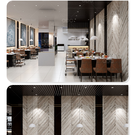
Chi tiết
CHEESE COFFEE
Thiết kế mang phong cách của một mùa hè xinh
đẹp và rực rỡ với các chi tiết tone màu vàng
sáng tươi tắn cùng các hình ảnh sống động
Chi tiết