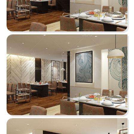
PHÊ LA
Dự án mới nhất của chúng tôi, Phê La - Biên Hòa
tọa lạc trên con đường Võ Thị Sáu sầm uất...
Chi tiết
HIGHLANDS COFFEE