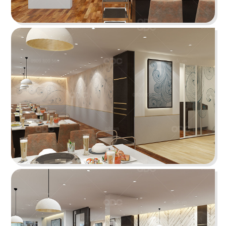
BAOZ DIMSUM
Nhà hàng mang hơi thở Trung Hoa truyền thống
tái hiện theo hình khối độc đáo
Chi tiết
VEE AYY FOOD