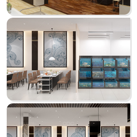
tưởng cho trải nghiệm ẩm thực Âu đỉnh cao
mang phong cách công nghiệp độc đáo
Chi tiết
HẢI SẢN HOÀNG GIA
Đội ngũ thiết kế QDC đã khéo léo kết hợp nét
đặc trưng phong cách Địa Trung Hải với vẻ đẹp
thanh lịch, sang trọng của Indochine