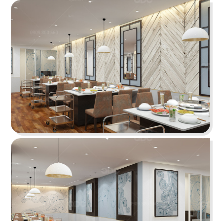
BONCHON CHICKEN
Thiết kế lấy sắc đỏ - cam - xám làm chủ đạo tạo
một tổng thể năng động
Chi tiết