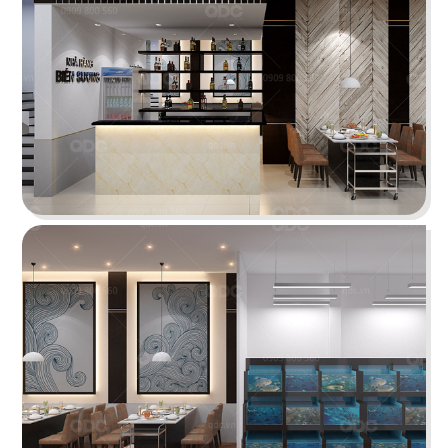
STELLA COFFEE
Gam màu xám nguyên bản cùng kỹ thuật sơn
hiệu ứng rỉ sét tạo nên sự mới mẻ
Chi tiết