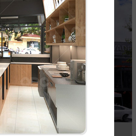
KOI THÉ
nh khi được đồng hành cùng chủ đầu tư cho
 thi công chi nhánh KOI Thé đầu tiên tại Biên
Hòa, Đồng Nai.
Chi tiết