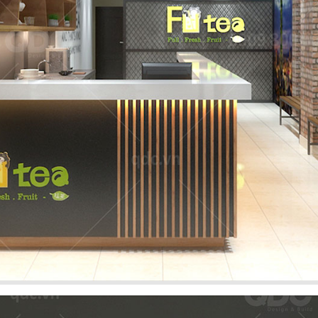
NG
phong cách Việt
Dự án mới nhất 