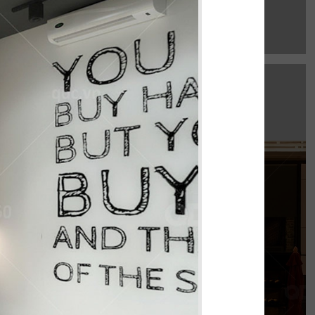
EL GAUCHO
e Mall hứa hẹn là điểm đến lý tưởng cho trải
thực Âu đỉnh cao mang phong cách công
nghiệp độc đáo