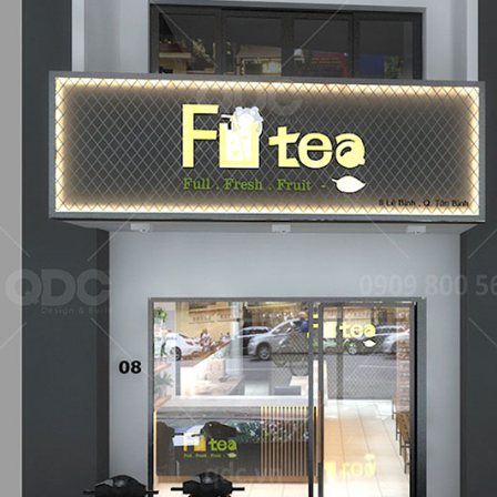
dự án nhà hàng do QDC Design & Build trực tiếp thiết kế và t
ẬU CÓ
KAT
Dự án được c
đáo, xen lẫn hơi
mang đến một
Nam đặc trưng