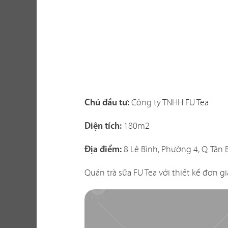
Một không gi
hàng vừa thể
Công ty TNHH FU Tea
Chủ đầu tư:
xây dựng th
tố khi thi c
180m2
Diện tích:
với không gi
8 Lê Bình, Phường 4, Q. Tân 
sao? Liệu c
Địa điểm:
Quán trà sữa FU Tea với thiết kế đơn 
Chúng tôi biế
dễ giải quyế
phương án th