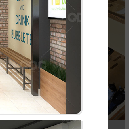
PHÊ LA
của chúng tôi, Phê La - Biên Hòa tọa lạc trên
con đường Võ Thị Sáu sầm uất...
Chi tiết