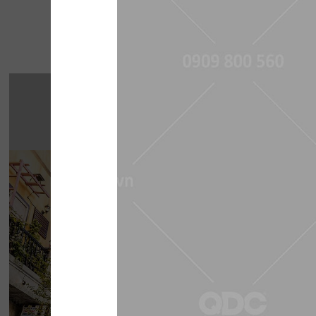
Một số 
THE STREET "NH
CHẤT"
The Street được dựa trên văn hóa vỉa hè độc 
thở của đường phố, mang đến vẻ đẹp Việt 