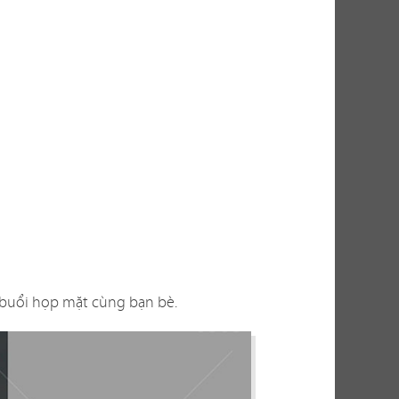
thu hút khách
thực tế, việc
ến nhiều yếu
g? Có phù hợp
n thi công ra
g buổi họp mặt cùng bạn bè.
bài toán không
cho bạn những