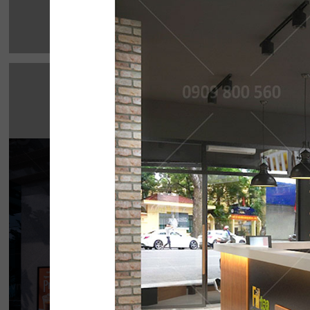
HIGHLANDS CO
Highlands Sunwah do QDC Design & Build t
không gian hai mặt tiền rộng rãi cùng phon
hiện đại, sang trọng.