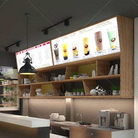
FFEE
hi công sở hữu
El Gaucho Lott
g cách thiết kế
nghiệm ẩm 