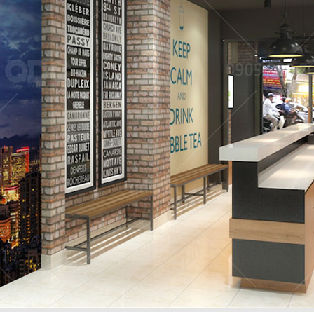
 GIA
nét đặc trưng
QDC rất hân hạ
ịch, sang trọng
dự án tổng thầu