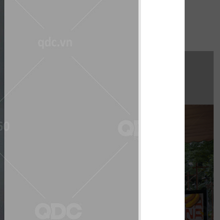
hi công:
INAT WATERBUS
húng tôi hoàn thiện gấp rút trong 35 ngày,
 không gian thưởng thức cafe - trà sữa ấn
tượng