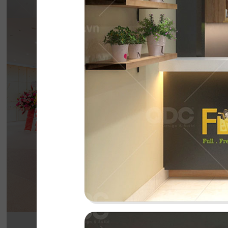
BẮC KIM THA
Nhà hàng Bắc Kim Thang được thiết kế theo 
Nam dân gian đương đại...
Chi tiết