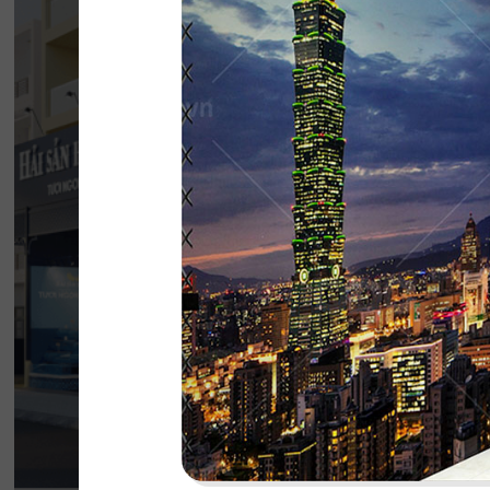
HẢI SẢN HOÀNG
Đội ngũ thiết kế QDC đã khéo léo kết hợp 
phong cách Địa Trung Hải với vẻ đẹp thanh l
của Indochine
Chi tiết