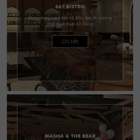
667 BISTRO
Mang phong cách bán cổ điển, xen lẫn trường
phái nghệ thuật Art Décor
Chi tiết
MASHA & THE BEAR