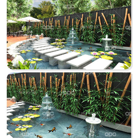
STELLA COFFEE
Gam màu xám nguyên bản cùng kỹ thuật sơn
hiệu ứng rỉ sét tạo nên sự mới mẻ
Chi tiết