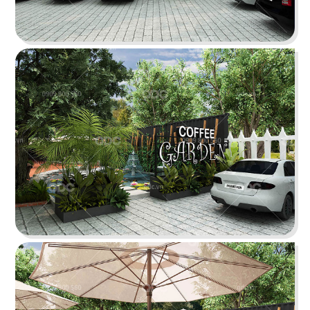
ÁN
SHOWROOM
THE STREET "NHẬU CÓ CHẤT"
TIN
The Street được dựa trên văn hóa vỉa hè độc
đáo, xen lẫn hơi thở của đường phố, mang đến
TỨC
vẻ đẹp Việt Nam đặc trưng cho thực khách
LIÊN
Chi tiết
HỆ