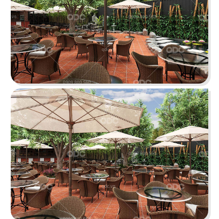
KATINAT WATERBUS
Dự án được chúng tôi hoàn thiện gấp rút trong 35
ngày, mang đến một không gian thưởng thức
cafe - trà sữa ấn tượng
Chi tiết