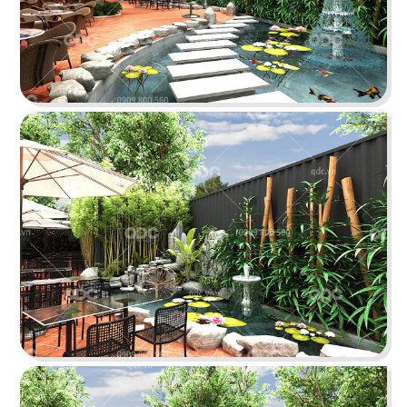
THAI ICON
Thiết kế theo hình thức Foodcourt với một không
gian mang đậm dấu ấn xứ sở chùa Vàng
Chi tiết