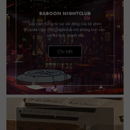
BABOON NIGHTCLUB
Lấy cảm hứng từ sự sôi động của bộ phim
Coyote Ugly (Mỹ), nightclub mô phỏng trọn vẹn
nét cá tính, mạnh mẽ
Chi tiết