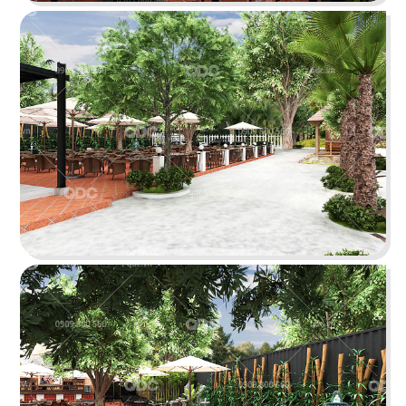
Chi tiết
CHEESE COFFEE
Thiết kế mang phong cách của một mùa hè xinh
đẹp và rực rỡ với các chi tiết tone màu vàng
sáng tươi tắn cùng các hình ảnh sống động
Chi tiết