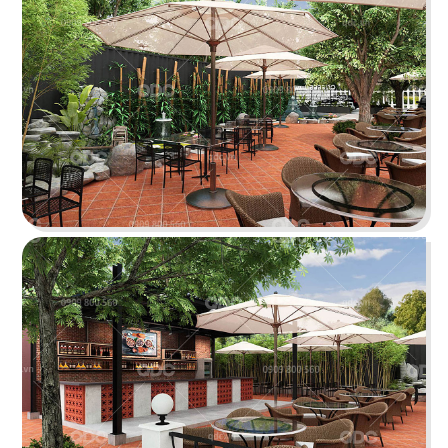
Highlands Sunwah do QDC Design & Build thi
công sở hữu không gian hai mặt tiền rộng rãi
cùng phong cách thiết kế hiện đại, sang trọng.
Chi tiết
EL GAUCHO
El Gaucho Lotte Mall hứa hẹn là điểm đến lý