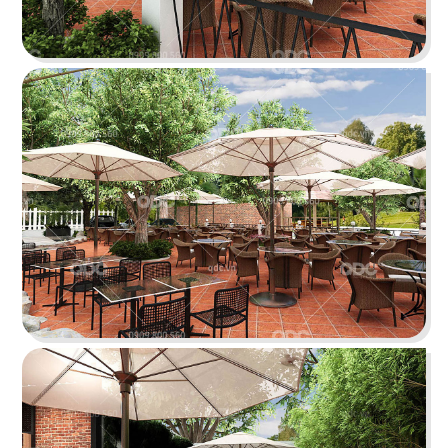
tưởng cho trải nghiệm ẩm thực Âu đỉnh cao
mang phong cách công nghiệp độc đáo
Chi tiết
HẢI SẢN HOÀNG GIA
Đội ngũ thiết kế QDC đã khéo léo kết hợp nét
đặc trưng phong cách Địa Trung Hải với vẻ đẹp
thanh lịch, sang trọng của Indochine