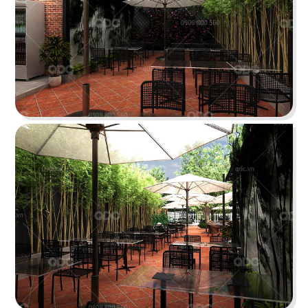
Chi tiết
KOI THÉ
QDC rất hân hạnh khi được đồng hành cùng chủ
đầu tư cho dự án tổng thầu thi công chi nhánh
KOI Thé đầu tiên tại Biên Hòa, Đồng Nai.