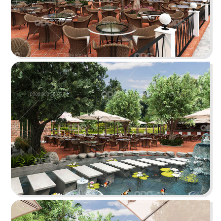
PHÊ LA
Dự án mới nhất của chúng tôi, Phê La - Biên Hòa
tọa lạc trên con đường Võ Thị Sáu sầm uất...
Chi tiết
HIGHLANDS COFFEE