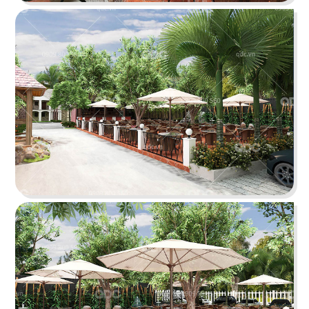
BẮC KIM THANG
Nhà hàng Bắc Kim Thang được thiết kế theo
phong cách Việt Nam dân gian đương đại...
Chi tiết