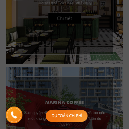
tạo nên một “bản phối” ấn tượng
Chi tiết
MARINA COFFEE
Sức quyến rũ của những chiếc buồm đã tạo nên
DỰ TOÁN CHI PHÍ
một khung cảnh đặc trưng của một “Bến du
thuyền”