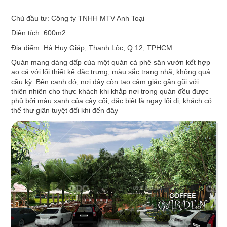
ÁN
Một không gian nội thất được thiết kế tinh tế và đẹp mắt vừa
Chủ đầu tư
: Công ty TNHH MTV Anh Toại
là yếu tố thu hút khách hàng vừa thể hiện phong cách chủ
Diện tích:
600m2
đạo của mỗi nhà hàng. Tuy nhiên trên thực tế, việc
xây dựng
NHÀ
thiết kế một nhà hàng
không hề đơn giản, bạn phải xem xét
Địa điểm:
Hà Huy Giáp, Thạnh Lộc, Q.12, TPHCM
đến nhiều yếu tố khi thi công như: cách bố trí nội thất có
Quán mang dáng dấp của một quán cà phê sân vườn kết hợp
HÀNG
khoa học và tiện nghi không? Có phù hợp với không gian
ao cá với lối thiết kế đặc trưng, màu sắc trang nhã, không quá
mặt bằng và môi trường xung quanh? Chi phí và thời gian thi
cầu kỳ. Bên cạnh đó, nơi đây còn tạo cảm giác gần gũi với
thiên nhiên cho thực khách khi khắp nơi trong quán đều được
công ra sao? Liệu có phù hợp với ngân sách và mong muốn
DỰ
phủ bởi màu xanh của cây cối, đặc biệt là ngay lối đi, khách có
của bạn?
thể thư giãn tuyệt đối khi đến đây
Chúng tôi biết để tìm ra giải pháp hài hòa tất cả các yếu tố
ÁN
trên là một bài toán không dễ giải quyết, vì vậy hãy để chúng
tôi đồng hành cùng bạn, mang đến cho bạn những phương
VĂN
án thiết kế hiệu quả và kinh tế nhất!
——————————–
PHÒNG
Một số dự án nhà hàng do QDC Design & Build trực tiếp thiết
kế và thi công:
DỰ