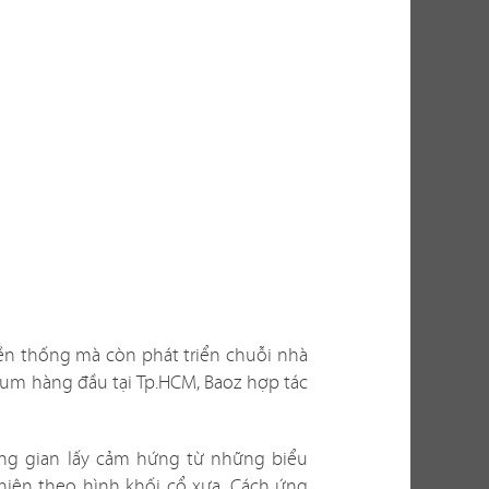
thu hút khách
thực tế, việc
ến nhiều yếu
g? Có phù hợp
n thi công ra
ền thống mà còn phát triển chuỗi nhà
bài toán không
um hàng đầu tại Tp.HCM, Baoz hợp tác
cho bạn những
ng gian lấy cảm hứng từ những biểu
 hiện theo hình khối cổ xưa. Cách ứng