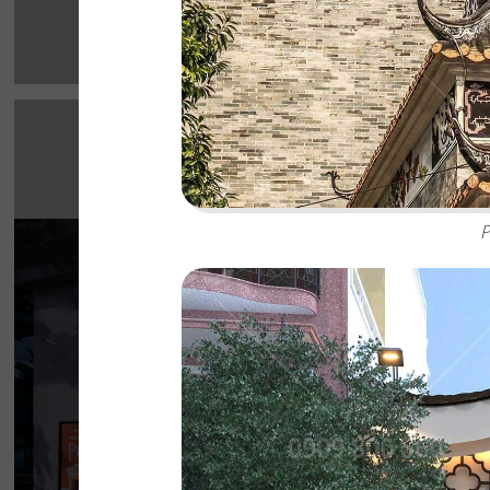
P
HIGHLANDS CO
Highlands Sunwah do QDC Design & Build t
không gian hai mặt tiền rộng rãi cùng phon
hiện đại, sang trọng.