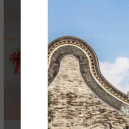
BẮC KIM THA
Nhà hàng Bắc Kim Thang được thiết kế theo 
Nam dân gian đương đại...
Chi tiết