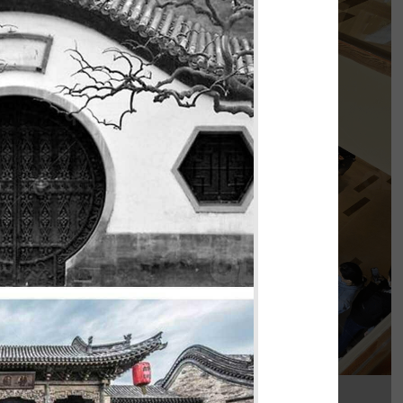
PHÊ LA
của chúng tôi, Phê La - Biên Hòa tọa lạc trên
con đường Võ Thị Sáu sầm uất...
Chi tiết