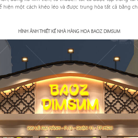
dự án nhà hàng do QDC Design & Build trực tiếp thiết kế và t
hể hiện một cách khéo léo và được trung hòa tất cả bằng ch
HÌNH ẢNH THIẾT KẾ NHÀ HÀNG HOA BAOZ DIMSUM
ẬU CÓ
KAT
Dự án được c
đáo, xen lẫn hơi
mang đến một
Nam đặc trưng