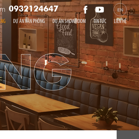
am
0932124647
EN
ÀNG
DỰ ÁN VĂN PHÒNG
DỰ ÁN SHOWROOM
TIN TỨC
LIÊN HỆ