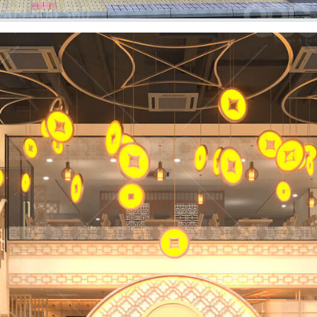
 GIA
nét đặc trưng
QDC rất hân hạ
ịch, sang trọng
dự án tổng thầu