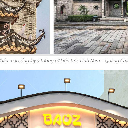
hần mái cổng lấy ý tưởng từ kiến trúc Lĩnh Nam – Quảng Ch
FFEE
hi công sở hữu
El Gaucho Lott
g cách thiết kế
nghiệm ẩm 