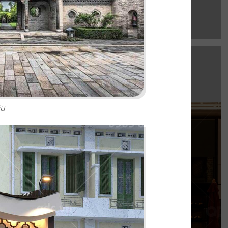
âu
EL GAUCHO
e Mall hứa hẹn là điểm đến lý tưởng cho trải
thực Âu đỉnh cao mang phong cách công
nghiệp độc đáo