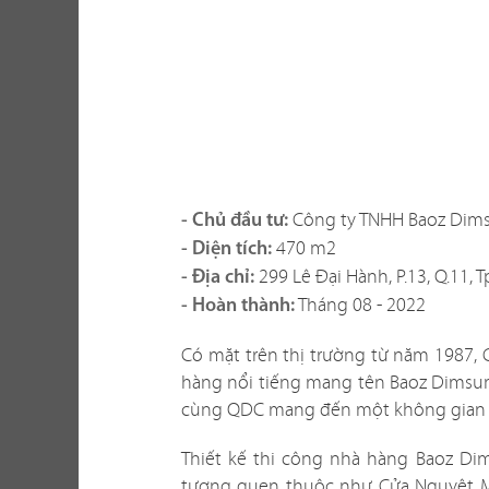
Một không gi
hàng vừa thể
Công ty TNHH Baoz Di
- Chủ đầu tư:
xây dựng th
470 m2
- Diện tích:
tố khi thi c
299 Lê Đại Hành, P.13, Q.11, 
- Địa chỉ:
với không gi
Tháng 08 - 2022
- Hoàn thành:
sao? Liệu c
Có mặt trên thị trường từ năm 1987,
Chúng tôi biế
hàng nổi tiếng mang tên Baoz Dimsum
dễ giải quyế
cùng QDC mang đến một không gian ẩ
phương án th
Thiết kế thi công nhà hàng Baoz D
tượng quen thuộc như Cửa Nguyệt Môn,