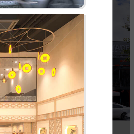
KOI THÉ
nh khi được đồng hành cùng chủ đầu tư cho
 thi công chi nhánh KOI Thé đầu tiên tại Biên
Hòa, Đồng Nai.
Chi tiết