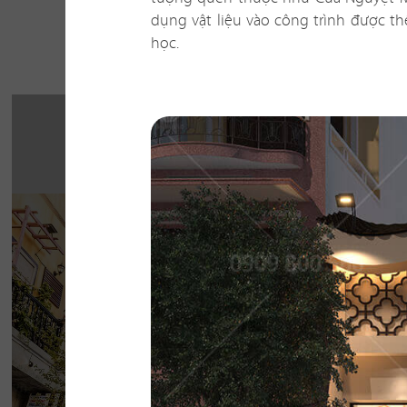
Một số 
dụng vật liệu vào công trình được t
học.
THE STREET "NH
CHẤT"
The Street được dựa trên văn hóa vỉa hè độc 
thở của đường phố, mang đến vẻ đẹp Việt 