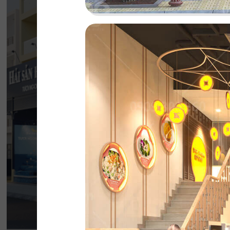
HẢI SẢN HOÀNG
Đội ngũ thiết kế QDC đã khéo léo kết hợp 
phong cách Địa Trung Hải với vẻ đẹp thanh l
của Indochine
Chi tiết