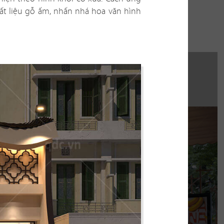
hi công:
ất liệu gỗ ấm, nhấn nhá hoa văn hình
INAT WATERBUS
húng tôi hoàn thiện gấp rút trong 35 ngày,
 không gian thưởng thức cafe - trà sữa ấn
tượng