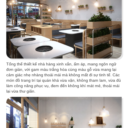
Highlands Sunwah do QDC Design & Build thi
công sở hữu không gian hai mặt tiền rộng rãi
cùng phong cách thiết kế hiện đại, sang trọng.
Chi tiết
Tổng thể thiết kế nhà hàng xinh xắn, ấm áp, mang ngôn ngữ
đơn giản, với gam màu trắng hòa cùng màu gỗ vừa mang lại
cảm giác nhẹ nhàng thoải mái mà không mất đi sự tinh tế. Các
món đồ trang trí tại quán khá vừa vặn, không tham lam, vừa đủ
làm công năng phục vụ, đem đến không khí mát mẻ, thoải mái
lại vừa thư giãn.
EL GAUCHO
El Gaucho Lotte Mall hứa hẹn là điểm đến lý