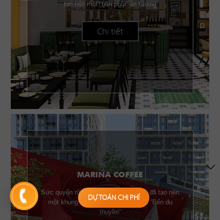
tạo nên một “bản phối” ấn tượng
Chi tiết
MARINA COFFEE
Sức quyến rũ của những chiếc buồm đã tạo nên
DỰ TOÁN CHI PHÍ
một khung cảnh đặc trưng của một “Bến du
thuyền”