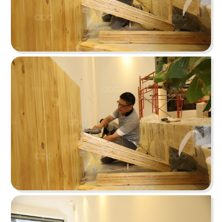
Chi tiết
CHEESE COFFEE
Thiết kế mang phong cách của một mùa hè xinh
đẹp và rực rỡ với các chi tiết tone màu vàng
sáng tươi tắn cùng các hình ảnh sống động
Chi tiết