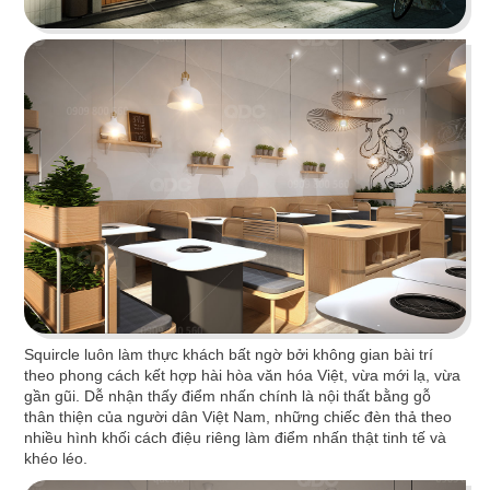
KATINAT WATERBUS
Dự án được chúng tôi hoàn thiện gấp rút trong 35
ngày, mang đến một không gian thưởng thức
cafe - trà sữa ấn tượng
Chi tiết
Squircle luôn làm thực khách bất ngờ bởi không gian bài trí
theo phong cách kết hợp hài hòa văn hóa Việt, vừa mới lạ, vừa
gần gũi. Dễ nhận thấy điểm nhấn chính là nội thất bằng gỗ
thân thiện của người dân Việt Nam, những chiếc đèn thả theo
nhiều hình khối cách điệu riêng làm điểm nhấn thật tinh tế và
khéo léo.