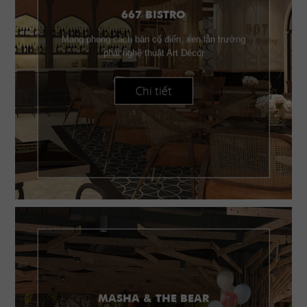
667 BISTRO
Mang phong cách bán cổ điển, xen lẫn trường
phái nghệ thuật Art Décor
Chi tiết
MASHA & THE BEAR