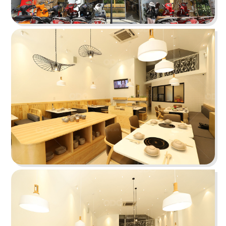
STELLA COFFEE
Gam màu xám nguyên bản cùng kỹ thuật sơn
hiệu ứng rỉ sét tạo nên sự mới mẻ
Chi tiết