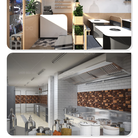
tưởng cho trải nghiệm ẩm thực Âu đỉnh cao
mang phong cách công nghiệp độc đáo
Chi tiết
HẢI SẢN HOÀNG GIA
Đội ngũ thiết kế QDC đã khéo léo kết hợp nét
đặc trưng phong cách Địa Trung Hải với vẻ đẹp
thanh lịch, sang trọng của Indochine