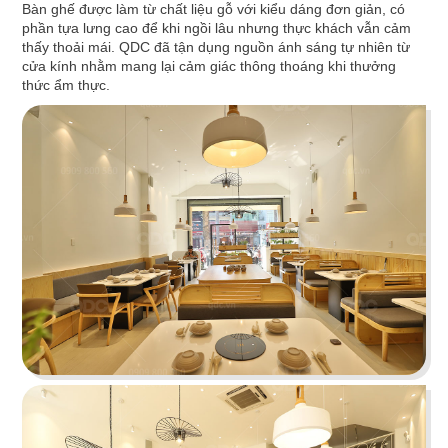
Bàn ghế được làm từ chất liệu gỗ với kiểu dáng đơn giản, có
phần tựa lưng cao để khi ngồi lâu nhưng thực khách vẫn cảm
thấy thoải mái. QDC đã tận dụng nguồn ánh sáng tự nhiên từ
cửa kính nhằm mang lại cảm giác thông thoáng khi thưởng
thức ẩm thực.
IKIGAI
Tái hiện bức tranh ẩm thực Nhật không phô
bày mà diễn tả vô cùng tinh tế
Chi tiết