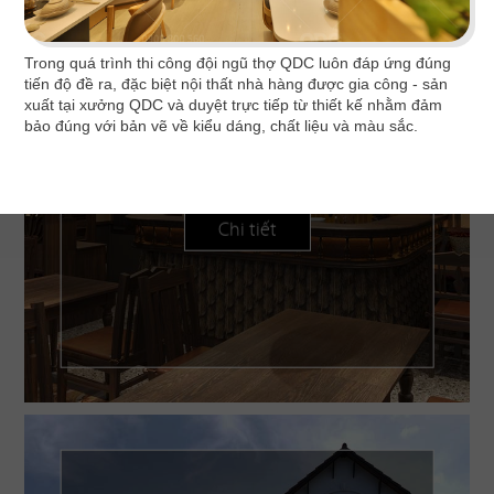
Trong quá trình thi công đội ngũ thợ QDC luôn đáp ứng đúng
tiến độ đề ra, đặc biệt nội thất nhà hàng được gia công - sản
xuất tại xưởng QDC và duyệt trực tiếp từ thiết kế nhằm đảm
HOÀNG TÂM
bảo đúng với bản vẽ về kiểu dáng, chất liệu và màu sắc.
Phong cách Indochine lấy thiên nhiên làm điểm
nhấn tái hiện nét văn hóa Đông và Tây
Chi tiết