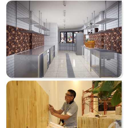
Chi tiết
KOI THÉ
QDC rất hân hạnh khi được đồng hành cùng chủ
đầu tư cho dự án tổng thầu thi công chi nhánh
KOI Thé đầu tiên tại Biên Hòa, Đồng Nai.