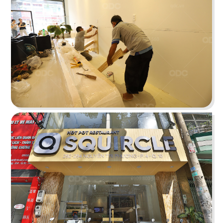
THAI ICON
Thiết kế theo hình thức Foodcourt với một không
gian mang đậm dấu ấn xứ sở chùa Vàng
Chi tiết