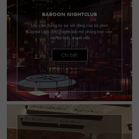
BABOON NIGHTCLUB
Lấy cảm hứng từ sự sôi động của bộ phim
Coyote Ugly (Mỹ), nightclub mô phỏng trọn vẹn
nét cá tính, mạnh mẽ
Chi tiết