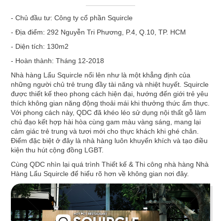
ÁN
Một không gian nội thất được thiết kế tinh tế và đẹp mắt vừa
- Chủ đầu tư:
Công ty cổ phần Squircle
là yếu tố thu hút khách hàng vừa thể hiện phong cách chủ
- Địa điểm:
292 Nguyễn Tri Phương, P.4, Q.10, TP. HCM
đạo của mỗi nhà hàng. Tuy nhiên trên thực tế, việc
xây dựng
NHÀ
thiết kế một nhà hàng
không hề đơn giản, bạn phải xem xét
- Diện tích:
130m2
đến nhiều yếu tố khi thi công như: cách bố trí nội thất có
- Hoàn thành:
Tháng 12-2018
HÀNG
khoa học và tiện nghi không? Có phù hợp với không gian
Nhà hàng Lẩu Squircle nổi lên như là một khẳng định của
mặt bằng và môi trường xung quanh? Chi phí và thời gian thi
những người chủ trẻ trung đầy tài năng và nhiệt huyết. Squircle
công ra sao? Liệu có phù hợp với ngân sách và mong muốn
được thiết kế theo phong cách hiện đại, hướng đến giới trẻ yêu
DỰ
của bạn?
thích không gian năng động thoải mái khi thưởng thức ẩm thực.
Với phong cách này, QDC đã khéo léo sử dụng nội thất gỗ làm
Chúng tôi biết để tìm ra giải pháp hài hòa tất cả các yếu tố
ÁN
chủ đạo kết hợp hài hòa cùng gam màu vàng sáng, mang lại
trên là một bài toán không dễ giải quyết, vì vậy hãy để chúng
cảm giác trẻ trung và tươi mới cho thực khách khi ghé chân.
tôi đồng hành cùng bạn, mang đến cho bạn những phương
Điểm đặc biệt ở đây là nhà hàng luôn khuyến khích và tạo điều
VĂN
kiện thu hút cộng đồng LGBT.
án thiết kế hiệu quả và kinh tế nhất!
Cùng QDC nhìn lại quá trình Thiết kế & Thi công nhà hàng Nhà
——————————–
Hàng Lẩu Squircle để hiểu rõ hơn về không gian nơi đây.
PHÒNG
Một số dự án nhà hàng do QDC Design & Build trực tiếp thiết
kế và thi công:
DỰ