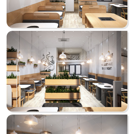
PHÊ LA
Dự án mới nhất của chúng tôi, Phê La - Biên Hòa
tọa lạc trên con đường Võ Thị Sáu sầm uất...
Chi tiết
HIGHLANDS COFFEE