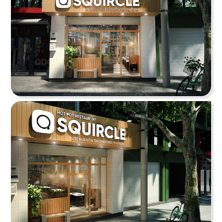
ÁN
SHOWROOM
THE STREET "NHẬU CÓ CHẤT"
TIN
The Street được dựa trên văn hóa vỉa hè độc
đáo, xen lẫn hơi thở của đường phố, mang đến
TỨC
vẻ đẹp Việt Nam đặc trưng cho thực khách
LIÊN
Chi tiết
HỆ