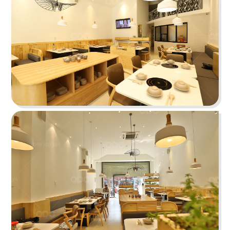
BONCHON CHICKEN
Thiết kế lấy sắc đỏ - cam - xám làm chủ đạo tạo
một tổng thể năng động
Chi tiết