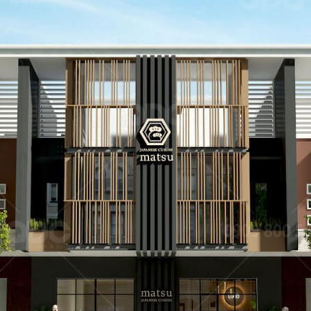
dự án nhà hàng do QDC Design & Build trực tiếp thiết kế và t
ẬU CÓ
KAT
Dự án được c
đáo, xen lẫn hơi
mang đến một
Nam đặc trưng