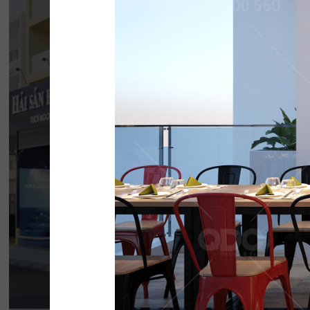
HẢI SẢN HOÀNG
Đội ngũ thiết kế QDC đã khéo léo kết hợp 
phong cách Địa Trung Hải với vẻ đẹp thanh l
của Indochine
Chi tiết