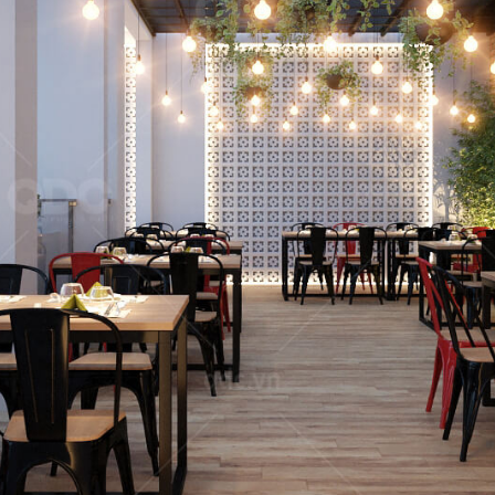
 GIA
nét đặc trưng
QDC rất hân hạ
ịch, sang trọng
dự án tổng thầu