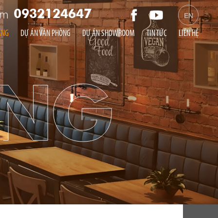
am
0932124647
EN
ÀNG
DỰ ÁN VĂN PHÒNG
DỰ ÁN SHOWROOM
TIN TỨC
LIÊN HỆ