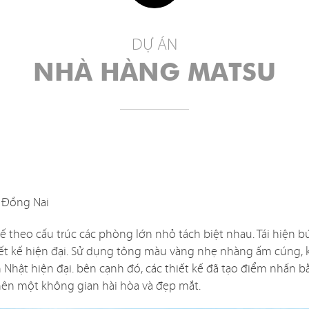
DỰ ÁN
DỰ ÁN
NHÀ HÀNG
NHÀ HÀNG MATSU
an nội thất được thiết kế tinh tế và đẹp mắt vừa là yếu tố 
 hiện phong cách chủ đạo của mỗi nhà hàng. Tuy nhiên trên 
8
iết kế một nhà hàng
không hề đơn giản, bạn phải xem xét đ
ông như: cách bố trí nội thất có khoa học và tiện nghi khôn
an mặt bằng và môi trường xung quanh? Chi phí và thời gia
, Đồng Nai
ó phù hợp với ngân sách và mong muốn của bạn?
 theo cấu trúc các phòng lớn nhỏ tách biệt nhau. Tái hiện b
t để tìm ra giải pháp hài hòa tất cả các yếu tố trên là một 
iết kế hiện đại. Sử dụng tông màu vàng nhẹ nhàng ấm cúng, 
t, vì vậy hãy để chúng tôi đồng hành cùng bạn, mang đến 
h Nhật hiện đại. bên cạnh đó, các thiết kế đã tạo điểm nhấn
iết kế hiệu quả và kinh tế nhất!
nên một không gian hài hòa và đẹp mắt.
——————————–