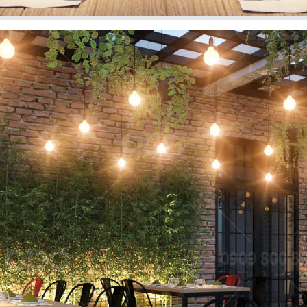
FFEE
hi công sở hữu
El Gaucho Lott
g cách thiết kế
nghiệm ẩm 