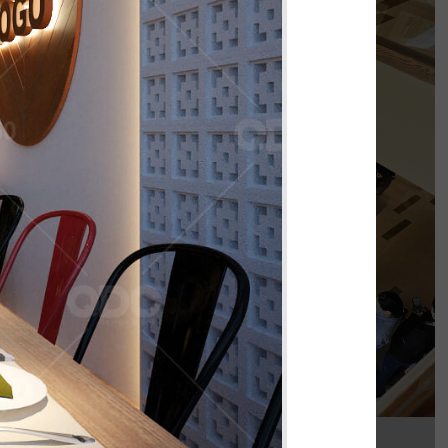
PHÊ LA
của chúng tôi, Phê La - Biên Hòa tọa lạc trên
con đường Võ Thị Sáu sầm uất...
Chi tiết