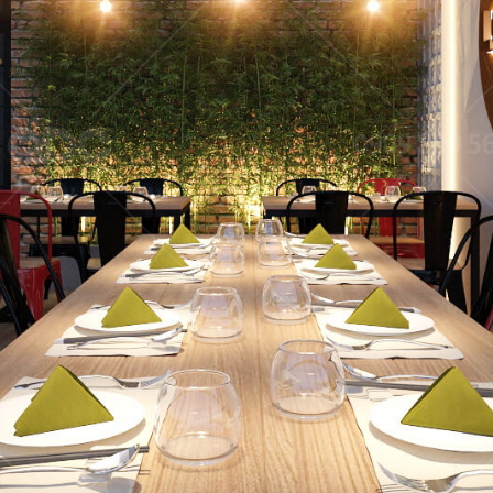
NG
phong cách Việt
Dự án mới nhất 