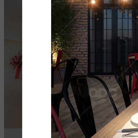
BẮC KIM THA
Nhà hàng Bắc Kim Thang được thiết kế theo 
Nam dân gian đương đại...
Chi tiết