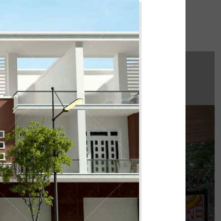
hi công:
INAT WATERBUS
húng tôi hoàn thiện gấp rút trong 35 ngày,
 không gian thưởng thức cafe - trà sữa ấn
tượng