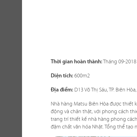
Một không gi
hàng vừa thể
Tháng 09-201
Thời gian hoàn thành:
xây dựng th
tố khi thi c
600m2
Diện tích:
với không gi
D13 Võ Thị Sáu, TP. Biên Hòa
sao? Liệu c
Địa điểm:
Nhà hàng Matsu Biên Hòa được thiết kế
Chúng tôi biế
động và chân thật, với phong cách th
dễ giải quyế
trang trí thiết kế nhà hàng phong các
phương án th
đậm chất văn hóa Nhật. Tổng thể tạo 