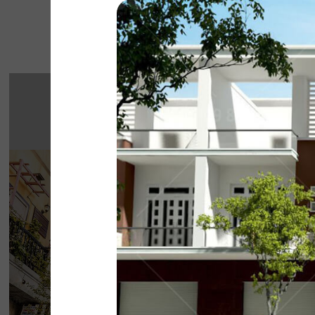
Một số 
THE STREET "NH
CHẤT"
The Street được dựa trên văn hóa vỉa hè độc 
thở của đường phố, mang đến vẻ đẹp Việt 