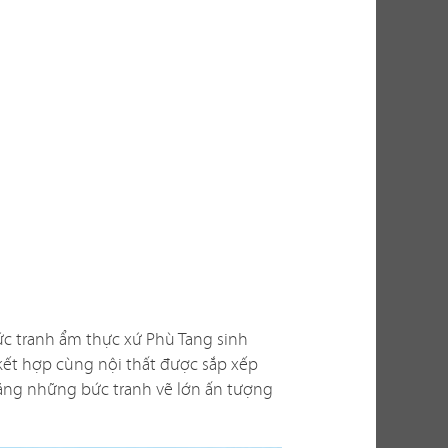
thu hút khách
thực tế, việc
ến nhiều yếu
g? Có phù hợp
n thi công ra
ức tranh ẩm thực xứ Phù Tang sinh
bài toán không
kết hợp cùng nội thất được sắp xếp
cho bạn những
 bằng những bức tranh vẽ lớn ấn tượng