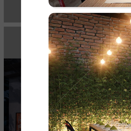
HIGHLANDS CO
Highlands Sunwah do QDC Design & Build t
không gian hai mặt tiền rộng rãi cùng phon
hiện đại, sang trọng.