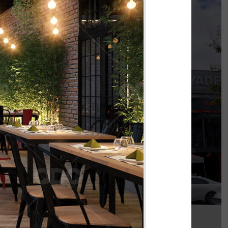
KOI THÉ
nh khi được đồng hành cùng chủ đầu tư cho
 thi công chi nhánh KOI Thé đầu tiên tại Biên
Hòa, Đồng Nai.
Chi tiết