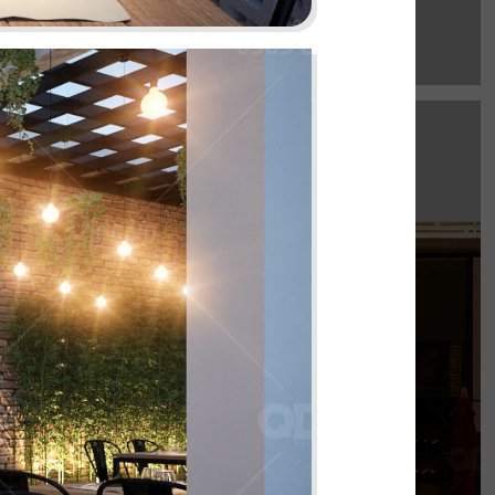
EL GAUCHO
e Mall hứa hẹn là điểm đến lý tưởng cho trải
thực Âu đỉnh cao mang phong cách công
nghiệp độc đáo