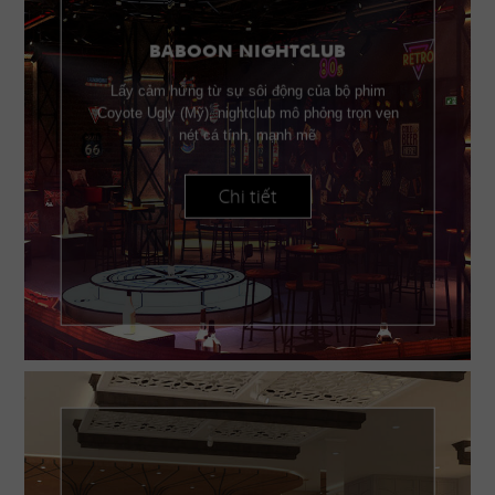
BABOON NIGHTCLUB
Lấy cảm hứng từ sự sôi động của bộ phim
Coyote Ugly (Mỹ), nightclub mô phỏng trọn vẹn
nét cá tính, mạnh mẽ
Chi tiết