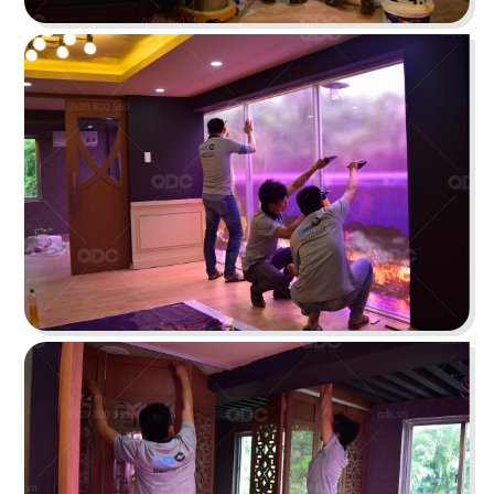
BAOZ DIMSUM
Nhà hàng mang hơi thở Trung Hoa truyền thống
tái hiện theo hình khối độc đáo
Chi tiết
VEE AYY FOOD