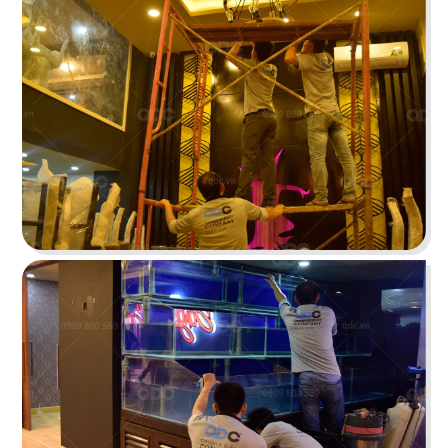
BONCHON CHICKEN
Thiết kế lấy sắc đỏ - cam - xám làm chủ đạo tạo
một tổng thể năng động
Chi tiết