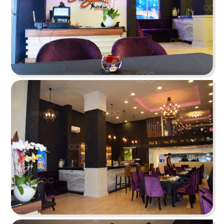
Chi tiết
KOI THÉ
QDC rất hân hạnh khi được đồng hành cùng chủ
đầu tư cho dự án tổng thầu thi công chi nhánh
KOI Thé đầu tiên tại Biên Hòa, Đồng Nai.