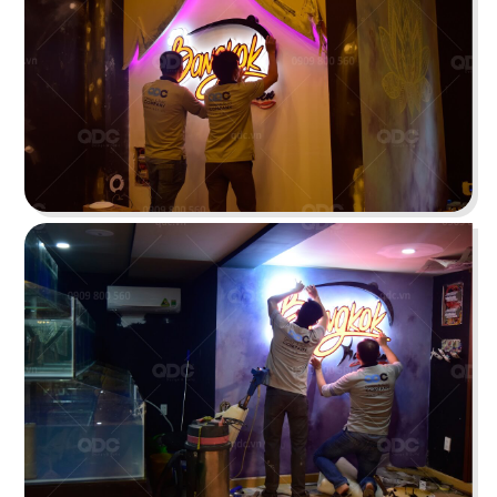
HUI XIANG SI YAN
Lấy cảm hứng từ nét đẹp truyền thống kết hợp
hơi thở hiện đại
Chi tiết