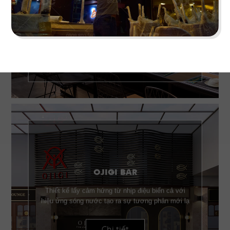
Chi tiết
OJIGI BAR
Thiết kế lấy cảm hứng từ nhịp điệu biển cả với
hiệu ứng sóng nước tạo ra sự tương phản mới lạ
Chi tiết