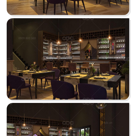
ÁN
SHOWROOM
THE STREET "NHẬU CÓ CHẤT"
TIN
The Street được dựa trên văn hóa vỉa hè độc
đáo, xen lẫn hơi thở của đường phố, mang đến
TỨC
vẻ đẹp Việt Nam đặc trưng cho thực khách
LIÊN
Chi tiết
HỆ