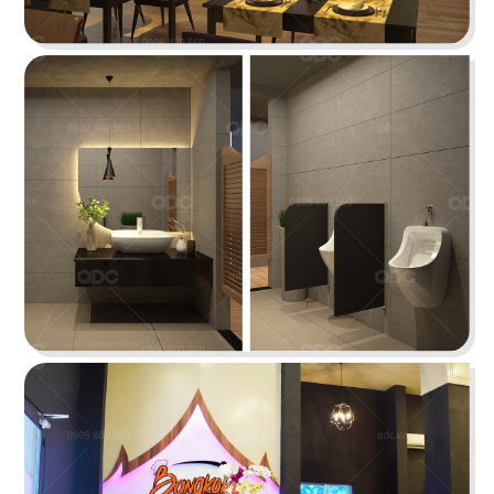
tưởng cho trải nghiệm ẩm thực Âu đỉnh cao
mang phong cách công nghiệp độc đáo
Chi tiết
HẢI SẢN HOÀNG GIA
Đội ngũ thiết kế QDC đã khéo léo kết hợp nét
đặc trưng phong cách Địa Trung Hải với vẻ đẹp
thanh lịch, sang trọng của Indochine