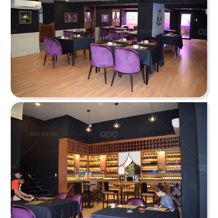
STELLA COFFEE
Gam màu xám nguyên bản cùng kỹ thuật sơn
hiệu ứng rỉ sét tạo nên sự mới mẻ
Chi tiết