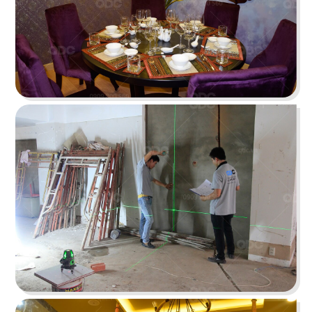
IKIGAI
Tái hiện bức tranh ẩm thực Nhật không phô
bày mà diễn tả vô cùng tinh tế
Chi tiết