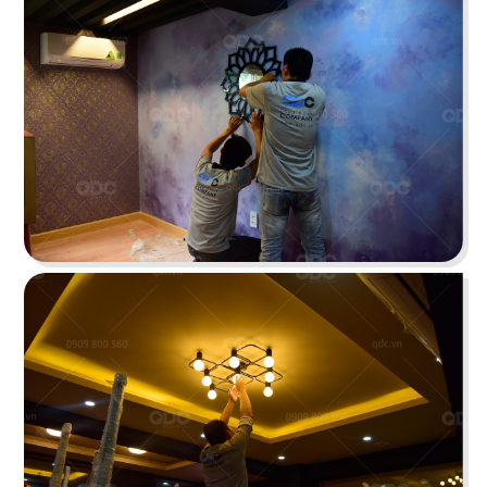
đại lấy gam màu gỗ trầm ấm làm chủ đạo
Chi tiết
PAT KAO THAI MỸ THO
Nghệ thuật sắp đặt tinh tế cùng 3 sắc màu xanh,
cam, vàng tạo nên không gian đậm chất Thái