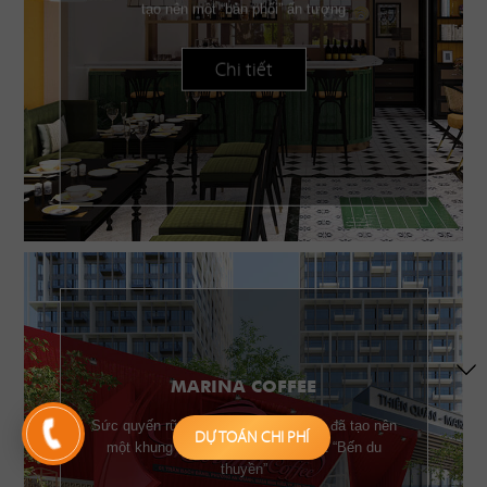
tạo nên một “bản phối” ấn tượng
Chi tiết
MARINA COFFEE
Sức quyến rũ của những chiếc buồm đã tạo nên
DỰ TOÁN CHI PHÍ
một khung cảnh đặc trưng của một “Bến du
thuyền”