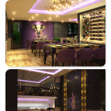
BẮC KIM THANG
Nhà hàng Bắc Kim Thang được thiết kế theo
phong cách Việt Nam dân gian đương đại...
Chi tiết