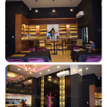
Chi tiết
CHEESE COFFEE
Thiết kế mang phong cách của một mùa hè xinh
đẹp và rực rỡ với các chi tiết tone màu vàng
sáng tươi tắn cùng các hình ảnh sống động
Chi tiết