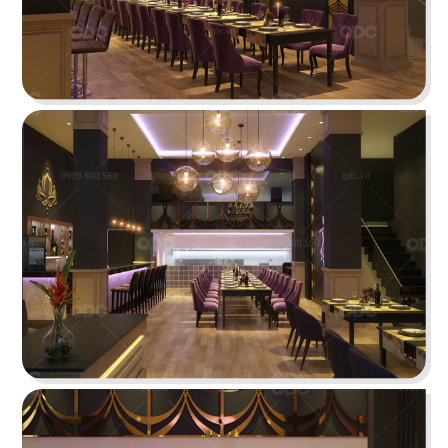
PHÊ LA
Dự án mới nhất của chúng tôi, Phê La - Biên Hòa
tọa lạc trên con đường Võ Thị Sáu sầm uất...
Chi tiết
HIGHLANDS COFFEE