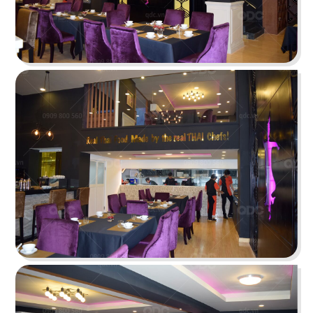
THAI ICON
Thiết kế theo hình thức Foodcourt với một không
gian mang đậm dấu ấn xứ sở chùa Vàng
Chi tiết