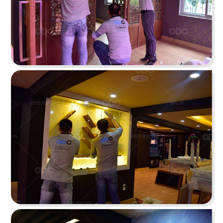
Hiện đại, sang trọng với phong cách kiến trúc
hiện đại quốc tế cùng gam màu thương hiệu ấn
tượng
Chi tiết
SAKURA CẦN THƠ
Thiết kế nhà hàng mang phong cách Nhật hiện