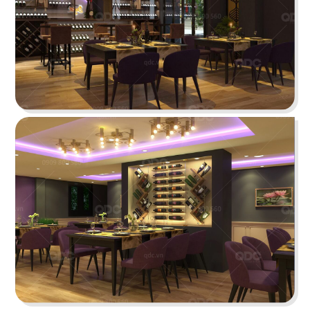
KATINAT WATERBUS
Dự án được chúng tôi hoàn thiện gấp rút trong 35
ngày, mang đến một không gian thưởng thức
cafe - trà sữa ấn tượng
Chi tiết