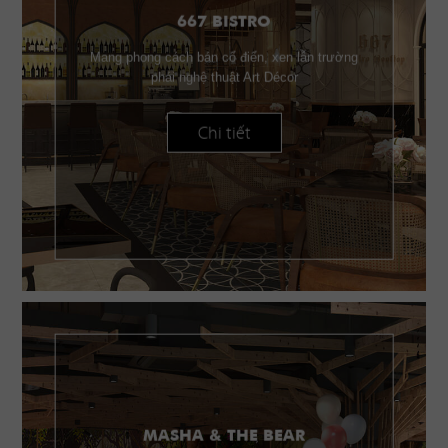
667 BISTRO
Mang phong cách bán cổ điển, xen lẫn trường
phái nghệ thuật Art Décor
Chi tiết
MASHA & THE BEAR