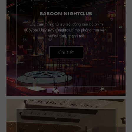
BABOON NIGHTCLUB
Lấy cảm hứng từ sự sôi động của bộ phim
Coyote Ugly (Mỹ), nightclub mô phỏng trọn vẹn
nét cá tính, mạnh mẽ
Chi tiết