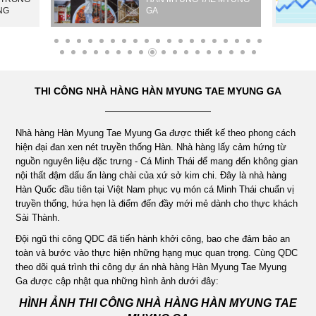
NG
GA
ÁN
NHÀ
THI CÔNG NHÀ HÀNG HÀN MYUNG TAE MYUNG GA
HÀNG
Nhà hàng Hàn Myung Tae Myung Ga được thiết kế theo phong cách
DỰ
hiện đại đan xen nét truyền thống Hàn. Nhà hàng lấy cảm hứng từ
nguồn nguyên liệu đặc trưng - Cá Minh Thái để mang đến không gian
ÁN
nội thất đậm dấu ấn làng chài của xứ sở kim chi. Đây là nhà hàng
Hàn Quốc đầu tiên tại Việt Nam phục vụ món cá Minh Thái chuẩn vị
truyền thống, hứa hẹn là điểm đến đầy mới mẻ dành cho thực khách
VĂN
Sài Thành.
Đội ngũ thi công QDC đã tiến hành khởi công, bao che đảm bảo an
PHÒNG
toàn và bước vào thực hiện những hạng mục quan trọng. Cùng QDC
theo dõi quá trình thi công dự án nhà hàng Hàn Myung Tae Myung
Ga được cập nhật qua những hình ảnh dưới đây:
DỰ
HÌNH ẢNH THI CÔNG NHÀ HÀNG HÀN MYUNG TAE