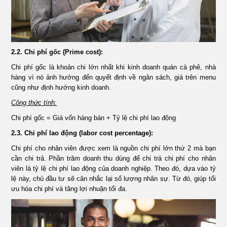
2.2. Chi phí gốc (Prime cost):
Chi phí gốc là khoản chi lớn nhất khi kinh doanh quán cà phê, nhà
hàng vì nó ảnh hưởng đến quyết định về ngân sách, giá trên menu
cũng như định hướng kinh doanh.
Công thức tính:
Chi phí gốc = Giá vốn hàng bán + Tỷ lệ chi phí lao động
2.3. Chi phí lao động (labor cost percentage):
Chi phí cho nhân viên được xem là nguồn chi phí lớn thứ 2 mà bạn
cần chi trả. Phần trăm doanh thu dùng để chi trả chi phí cho nhân
viên là tỷ lệ chi phí lao động của doanh nghiệp. Theo đó, dựa vào tỷ
lệ này, chủ đầu tư sẽ cân nhắc lại số lượng nhân sự. Từ đó, giúp tối
ưu hóa chi phí và tăng lợi nhuận tối đa.