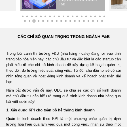
F&B
ÁN
NHÀ
CÁC CHỈ SỐ QUAN TRỌNG TRONG NGÀNH F&B
HÀNG
Trong bối cảnh thị trường F&B (nhà hàng - cafe) đang rơi vào tình
DỰ
trạng bão hòa hiện nay, các chủ đầu tư và đặc biệt là các startup cần
phải hiểu rõ các chỉ số kinh doanh để xây dựng kế hoạch quản trị,
ÁN
theo dõi, đo lường hiệu suất công việc. Từ đó, chủ đầu tư sẽ có cái
nhìn tổng quan về hoạt động kinh doanh và kế hoạch phát triển dài
hạn.
VĂN
Nắm bắt được vấn đề này, QDC sẽ chia sẻ các chỉ số kinh doanh
mà chủ đầu tư cần hiểu rõ trong quá trình kinh doanh nhà hàng qua
PHÒNG
bài viết dưới đây!
1. Xây dựng KPI cho toàn bộ hệ thống kinh doanh
DỰ
Quản trị kinh doanh theo KPI là một phương pháp quản trị định
lượng hóa hiệu quả làm việc của một công việc, nhân sự theo một