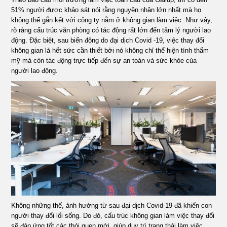
ÁN
51% người được khảo sát nói rằng nguyên nhân lớn nhất mà họ
không thể gắn kết với công ty nằm ở không gian làm việc. Như vậy,
rõ ràng cấu trúc văn phòng có tác động rất lớn đến tâm lý người lao
SHOWROOM
động. Đặc biệt, sau biến động do đại dịch Covid -19, việc thay đổi
không gian là hết sức cần thiết bởi nó không chỉ thể hiện tính thẩm
mỹ mà còn tác động trực tiếp đến sự an toàn và sức khỏe của
TIN
người lao động.
TỨC
LIÊN
HỆ
Không những thế, ảnh hưởng từ sau đại dịch Covid-19 đã khiến con
người thay đổi lối sống. Do đó, cấu trúc không gian làm việc thay đổi
sẽ đáp ứng tốt các thói quen mới, giúp duy trì trạng thái làm việc