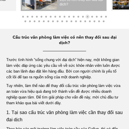
dịch?
ÁN
NHÀ
Cấu trúc văn phòng làm việc có nên thay đổi sau đại
HÀNG
dịch?
DỰ
Trước tình hình “sống chung với đại dịch” hiện nay, một không gian
làm việc đáp ứng các yêu cầu về về sức khỏe nhân viên luôn được
ÁN
các ban lãnh đạo đặt lên hàng đầu. Bởi con người chính là yếu tố
cốt lõi để tạo ra nguồn sống của một doanh nghiệp.
Tuy nhiên, làm thế nào để thay đổi cấu trúc văn phòng làm việc vừa
VĂN
an toàn vừa hiệu quả đang trở thành vấn đề được nhiều doanh
nghiệp quan tâm. Để tìm giải pháp cho vấn đề này, mời chủ đầu tư
PHÒNG
tham khảo qua bài viết dưới đây.
1. Tại sao cấu trúc văn phòng làm việc cần thay đổi sau
DỰ
đại dịch
Theo báo cáo môi trường làm việc toàn cầu của Gallup, thì có đến