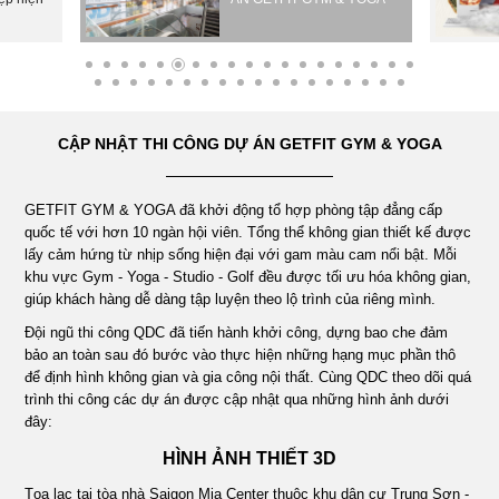
ÁN
NHÀ
CẬP NHẬT THI CÔNG DỰ ÁN GETFIT GYM & YOGA
HÀNG
GETFIT GYM & YOGA đã khởi động tổ hợp phòng tập đẳng cấp
DỰ
quốc tế với hơn 10 ngàn hội viên. Tổng thể không gian thiết kế được
lấy cảm hứng từ nhịp sống hiện đại với gam màu cam nổi bật. Mỗi
ÁN
khu vực Gym - Yoga - Studio - Golf đều được tối ưu hóa không gian,
giúp khách hàng dễ dàng tập luyện theo lộ trình của riêng mình.
Đội ngũ thi công QDC đã tiến hành khởi công, dựng bao che đảm
VĂN
bảo an toàn sau đó bước vào thực hiện những hạng mục phần thô
để định hình không gian và gia công nội thất. Cùng QDC theo dõi quá
PHÒNG
trình thi công các dự án được cập nhật qua những hình ảnh dưới
đây:
HÌNH ẢNH THIẾT 3D
DỰ
Tọa lạc tại tòa nhà Saigon Mia Center thuộc khu dân cư Trung Sơn -