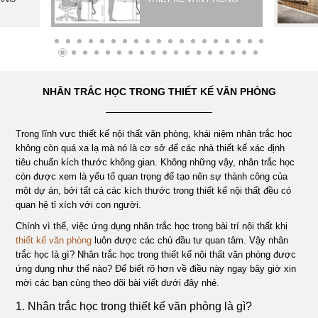
ÁN
NHÀ
NHÂN TRẮC HỌC TRONG THIẾT KẾ VĂN PHÒNG
HÀNG
Trong lĩnh vực thiết kế nội thất văn phòng, khái niệm nhân trắc học
DỰ
không còn quá xa lạ mà nó là cơ sở để các nhà thiết kế xác định
tiêu chuẩn kích thước không gian. Không những vậy, nhân trắc học
ÁN
còn được xem là yếu tố quan trọng để tạo nên sự thành công của
một dự án, bởi tất cả các kích thước trong thiết kế nội thất đều có
quan hệ tỉ xích với con người.
VĂN
Chính vì thế, việc ứng dụng nhân trắc học trong bài trí nội thất khi
thiết kế văn phòng
luôn được các chủ đầu tư quan tâm. Vậy nhân
PHÒNG
trắc học là gì? Nhân trắc học trong thiết kế nội thất văn phòng được
ứng dụng như thế nào? Để biết rõ hơn về điều này ngay bây giờ xin
mời các bạn cùng theo dõi bài viết dưới đây nhé.
DỰ
1. Nhân trắc học trong thiết kế văn phòng là gì?