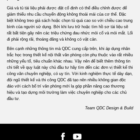
Giá và tủ tài liệu phải được đặt cố định có thể điều chỉnh được để
giảm thiểu nhu cầu chuyển động không thoải mái của cơ thể. Đặc
biệt không treo giá sách hoặc chọn tủ quá cao so với chiều cao trung
bình của người sử dụng. Bởi khi lưu trữ hoặc tìm hồ sơ tài liệu sẽ
rất bất tiện gây nên các triệu chứng đau nhức mỏi cổ và mỏi mắt. Lối
đi phải rộng rãi, thoáng đãng và không có vật cản.
Bên cạnh những thông tin mà QDC cung cấp trên, khi áp dụng nhân
trắc học trong thiết kế nội thất văn phòng còn phụ thuộc vào rất nhiều
những yếu tố, tiêu chuẩn khác nhau. Vậy nên để biết thêm thông tin
chi tiết về quy luật này chủ đầu tư hãy tìm đến các đơn vị thiết kế thi
công văn chuyên nghiệp, có uy tín. Với kinh nghiệm thực tế dày dạn,
đội ngũ thiết kế và thi công QDC đã tạo nên nhiều không gian độc
đáo với cách bố trí văn phòng mới lạ góp phần nâng cao thương
hiệu và tạo dựng môi trường làm việc chuyên nghiệp cho các chủ
đầu tư.
Team QDC Design & Build