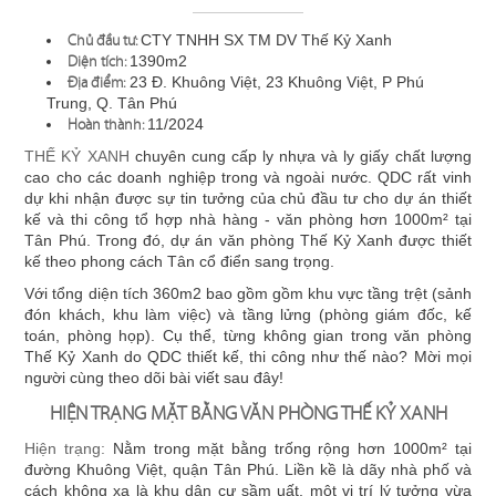
ÁN
Không gian nội thất văn phòng không chỉ mang đến vẻ đẹp
Chủ đầu tư:
CTY TNHH SX TM DV Thế Kỷ Xanh
cho công ty mà còn nâng cao hiệu suất lao động và tạo ra
Diện tích:
1390m2
giá trị lao động tinh thần cho mỗi nhân viên. Thiết kế nội thất
Địa điểm:
23 Đ. Khuông Việt, 23 Khuông Việt, P Phú
NHÀ
văn phòng vừa đòi hỏi sự đẹp mắt, sự bố trí tiện lợi, phù hợp
Trung, Q. Tân Phú
Hoàn thành:
11/2024
với từng ngành nghề và đặc biệt là không gian tổng thể
HÀNG
mang lại sự thoái mái cho nhân viên.
THẾ KỶ XANH
chuyên cung cấp ly nhựa và ly giấy chất lượng
cao cho các doanh nghiệp trong và ngoài nước. QDC rất vinh
QDC Design & Build
với đội ngũ Kiến trúc sư, Kỹ sư chuyên
dự khi nhận được sự tin tưởng của chủ đầu tư cho dự án thiết
DỰ
nghiệp và kinh nghiệm thực tiễn nhiều năm, chúng tôi cam
kế và thi công tổ hợp nhà hàng - văn phòng hơn 1000m² tại
Tân Phú. Trong đó, dự án văn phòng Thế Kỷ Xanh được thiết
kết mang đến cho bạn Dịch vụ Thiết kế và Thi công văn
kế theo phong cách Tân cổ điển sang trọng.
phòng trọn gói, giúp bạn tiết kiệm tối đa thời gian, công sức,
ÁN
tiền bạc và tránh được những rủi ro không mong muốn
Với tổng diện tích 360m2 bao gồm gồm khu vực tầng trệt (sảnh
trong quá trình thi công.
đón khách, khu làm việc) và tầng lửng (phòng giám đốc, kế
VĂN
toán, phòng họp). Cụ thể, từng không gian trong văn phòng
——————————–
Thế Kỷ Xanh do QDC thiết kế, thi công như thế nào? Mời mọi
người cùng theo dõi bài viết sau đây!
PHÒNG
Một số dự án văn phòng do QDC Design & Build trực tiếp
HIỆN TRẠNG MẶT BẰNG VĂN PHÒNG THẾ KỶ XANH
thiết kế và thi công:
Hiện trạng:
Nằm trong mặt bằng trống rộng hơn 1000m² tại
DỰ
đường Khuông Việt, quận Tân Phú. Liền kề là dãy nhà phố và
cách không xa là khu dân cư sầm uất, một vị trí lý tưởng vừa