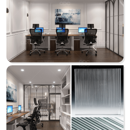
VĂN PHÒNG CÔNG TY WRAPIOUS
Văn phòng WRAPIOUS với gam màu xanh trẻ
trung cùng lối thiết kết phá cách tạo nên một
không gian làm việc thoải mái và năng động
Chi tiết
VĂN PHÒNG CÔNG TY KIÊN THƯ