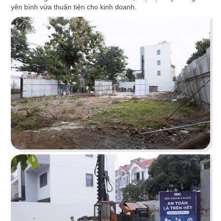
yên bình vừa thuận tiện cho kinh doanh.
ÁN
SHOWROOM
TIN
THẾ KỶ XANH
TỨC
Dự án văn phòng Thế Kỷ Xanh được thiết kế
theo phong cách Tân cổ điển sang trọng
LIÊN
Chi tiết
HỆ