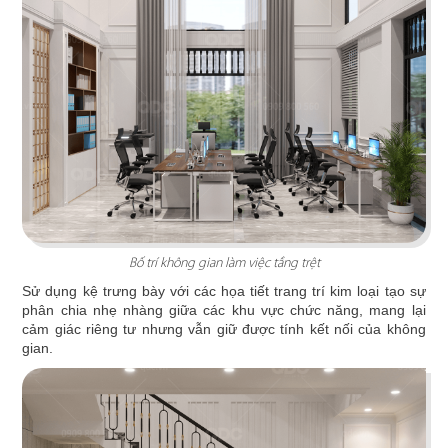
Chi tiết
Bố trí không gian làm việc tầng trệt
Sử dụng kệ trưng bày với các họa tiết trang trí kim loại tạo sự
BAOZ DIMSUM
phân chia nhẹ nhàng giữa các khu vực chức năng, mang lại
Lấy cảm hứng từ màu sắc thương hiệu, thiết kế
cảm giác riêng tư nhưng vẫn giữ được tính kết nối của không
đã chọn sắc trắng làm chủ đạo mở ra không gian
gian.
có chiều sâu
Chi tiết