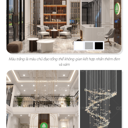
mang đến không gian tràn đầy năng lượng, tạo
nguồn cảm hứng sáng tạo
Chi tiết
Màu trắng là màu chủ đạo tổng thể không gian kết hợp nhấn thêm đen
và xám
DENSU
Những bức tường bí bách bị loại bỏ thay bằng
vách gỗ trang trí, tạo cảm giác rộng rãi