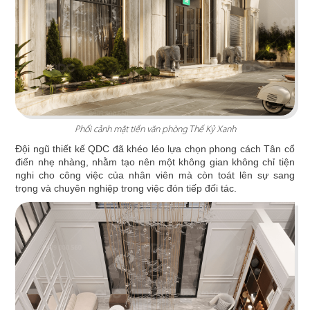
D.A.K.Y
Vách ngăn thô được loại bỏ hoàn toàn giúp tiết
kiệm diện tích và mở ra một môi trường làm việc
thoáng đãng
Chi tiết
Phối cảnh mặt tiền văn phòng Thế Kỷ Xanh
Đội ngũ thiết kế QDC đã khéo léo lựa chọn phong cách Tân cổ
điển nhẹ nhàng, nhằm tạo nên một không gian không chỉ tiện
nghi cho công việc của nhân viên mà còn toát lên sự sang
trọng và chuyên nghiệp trong việc đón tiếp đối tác.