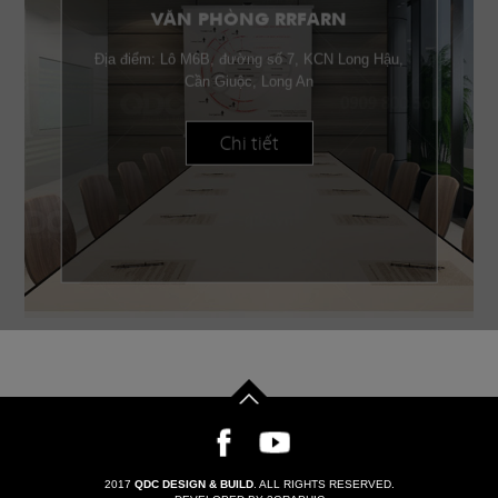
VĂN PHÒNG RRFARN
Địa điểm: Lô M6B, đường số 7, KCN Long Hậu,
Cần Giuộc, Long An
Chi tiết
2017
QDC DESIGN & BUILD
. ALL RIGHTS RESERVED.