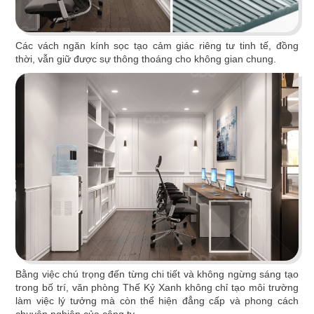
Thiết kế văn phòng Kiên Thư đơn giản, hiện đại,
nội thất được bố trí hài hòa làm nổi bật điểm
nhấn với gam màu cam sôi nổi.
Các vách ngăn kính sọc tạo cảm giác riêng tư tinh tế, đồng
thời, vẫn giữ được sự thông thoáng cho không gian chung.
Chi tiết
VĂN PHÒNG CÔNG TY SƠN HƯNG
Bằng việc chú trọng đến từng chi tiết và không ngừng sáng tạo
trong bố trí, văn phòng Thế Kỷ Xanh không chỉ tạo môi trường
Văn phòng Công ty Sơn Hưng với thiết kế hiện
làm việc lý tưởng mà còn thể hiện đẳng cấp và phong cách
đại, lạ mắt và ấn tượng tạo nên một không gian