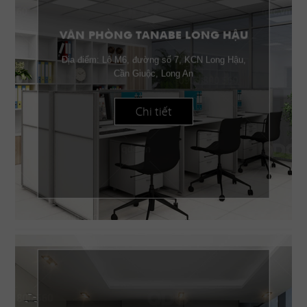
VĂN PHÒNG TANABE LONG HẬU
Địa điểm: Lô M6, đường số 7, KCN Long Hậu,
Cần Giuộc, Long An
Chi tiết