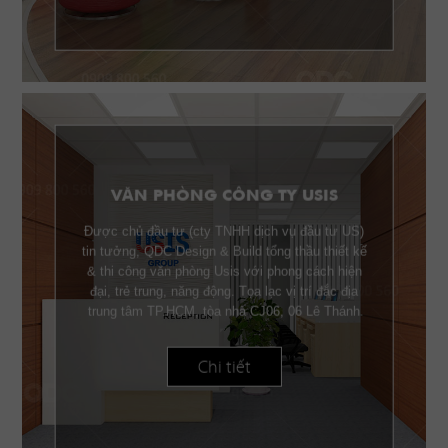
VĂN PHÒNG CÔNG TY USIS
Được chủ đầu tư (cty TNHH dịch vụ đầu tư US)
tin tưởng, QDC Design & Build tổng thầu thiết kế
& thi công văn phòng Usis với phong cách hiện
đại, trẻ trung, năng động. Tọa lạc vị trí đắc địa
trung tâm TP.HCM, tòa nhà CJ06, 06 Lê Thánh
Tôn Q.1, Usis được trang bị nội thất gỗ cao cấp
phù hợp với từng công năng sử dụng.
Chi tiết