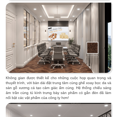
VĂN PHÒNG KITAPIDA
Thiết kế nội thất văn phòng Kitapida vừa hiện đại
vừa đầy đủ công năng. Văn phòng mở cho một
không gian thân thiện, gắn kết giữa mọi người.
Chi tiết
Không gian được thiết kế cho những cuộc họp quan trọng và
thuyết trình, với bàn dài đặt trung tâm cùng ghế xoay bọc da và
sàn gỗ xương cá tạo cảm giác ấm cúng. Hệ thống chiếu sáng
âm trần cùng tủ kính trưng bày sản phẩm có gắn đèn đã làm
nổi bật các vật phẩm của công ty hơn!