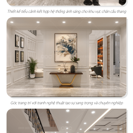
Thiết kế tiểu cảnh kết hợp hệ thống ánh sáng cho khu vực chân cầu thang
VĂN PHÒNG SHP
SHP là dự án về trường đào tạo nhân sự dành
riêng cho ngành F&B với nhiều mảng khác nhau,
trong đó có không gian văn phòng được thiết kế
theo phong cách Âu hiện đại.
Góc trang trí với tranh nghệ thuật tạo sự sang trọng và chuyên nghiệp
Chi tiết