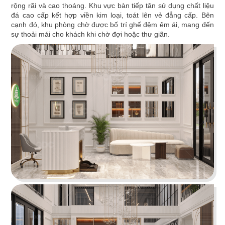
rộng rãi và cao thoáng. Khu vực bàn tiếp tân sử dụng chất liệu
Không gian nội thất bắt kịp xu hướng theo phong
đá cao cấp kết hợp viền kim loại, toát lên vẻ đẳng cấp. Bên
cách hiện đại lấy màu sắc thương hiệu làm chủ
cạnh đó, khu phòng chờ được bố trí ghế đệm êm ái, mang đến
đạo
sự thoải mái cho khách khi chờ đợi hoặc thư giãn.
Chi tiết
DEUCK
Các vị trí làm việc được bố trí chung với nhau,