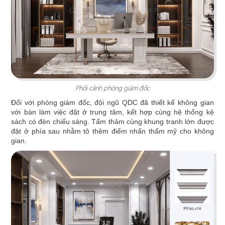
VĂN PHÒNG KUNGTAY
Văn phòng Kungtay được thiết kế theo hơi
hướng hiện đại, tinh gọn với gam màu vàng nhạt
Phối cảnh phòng giám đốc
kết hợp mảng xanh giúp không gian trở nên tươi
mới, tạo động lực mỗi ngày cho nhân viên.
Đối với phòng giám đốc, đội ngũ QDC đã thiết kế không gian
với bàn làm việc đặt ở trung tâm, kết hợp cùng hệ thống kệ
sách có đèn chiếu sáng. Tấm thảm cùng khung tranh lớn được
Chi tiết
đặt ở phía sau nhằm tô thêm điểm nhấn thẩm mỹ cho không
gian.