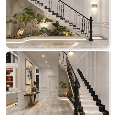
VIETGAS
Tổng thể không gian sử dụng tông màu trắng - be
giúp hấp thụ nhiều ánh sáng tự nhiên, kích thích
khả năng làm việc sáng tạo và hiệu quả.
Chi tiết