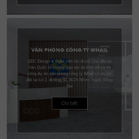
VĂN PHÒNG CÔNG TY WHAIL
QDC Design & Build vinh dự được Chủ đầu tư
Hàn Quốc tin tưởng giao dự án thiết kế và thi
công dự án văn phòng công ty Whail có trụ sở
đặt tại Lô 2, đường 5C, KCN Nhơn Trạch, Đồng
Nai
Chi tiết