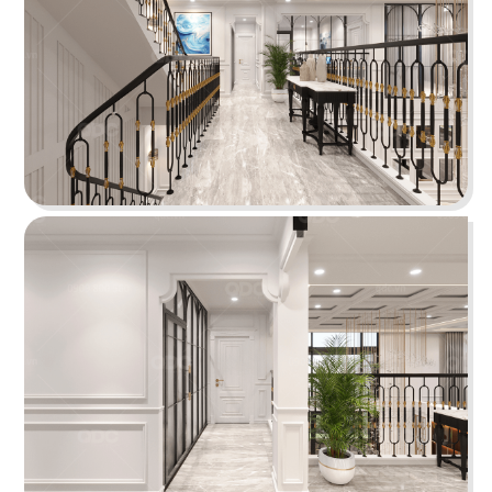
VĂN PHÒNG HIMCOM
Văn Phòng HimCom được thiết kế với phong
cách hiện đại, kết hợp cùng gam màu sống động
giúp nhân viên làm việc thoải mái giảm bớt căng
thẳng, nâng cao hiệu quả công việc.
Chi tiết