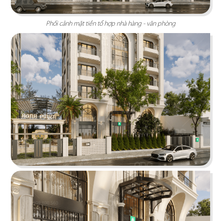
Phối cảnh mặt tiền tổ hợp nhà hàng - văn phòng
IMV OFFICE
Lấy cảm hứng từ hình khối lạ mắt mang đến
không gian làm việc thật độc đáo
Chi tiết