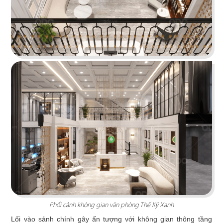
INCICO
Phong cách hiện đại, nội thất hướng đến sự đơn
giản và tinh gọn mang lại một môi trường làm
việc thoải mái
Chi tiết
Phối cảnh không gian văn phòng Thế Kỷ Xanh
ELMICH
Lối vào sảnh chính gây ấn tượng với không gian thông tầng