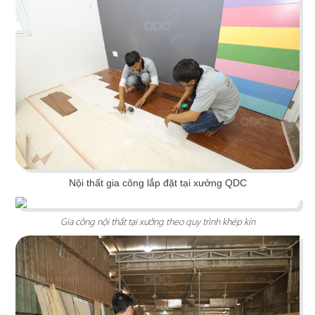
BẾP VINA
Showroom được thiết kế đồng bộ với tông màu
trắng - vàng bắt mắt, đem lại ấn tượng mạnh với
Nội thất gia công lắp đặt tại xưởng QDC
thị giác người nhìn
Gia công nội thất tại xưởng theo quy trình khép kín
Chi tiết