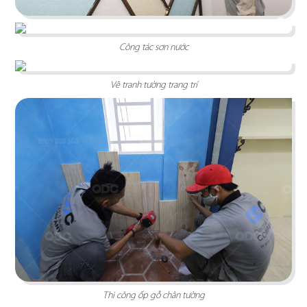
Công tác sơn nước
Vẽ tranh tường trang trí
THE SAIGON WINE
Không gian trưng bày và thưởng thức rượu vang
tinh tế, đầy lôi cuốn mang hơi thở cổ điển với
gam màu nâu gỗ
Chi tiết
Thi công ốp gỗ chân tường