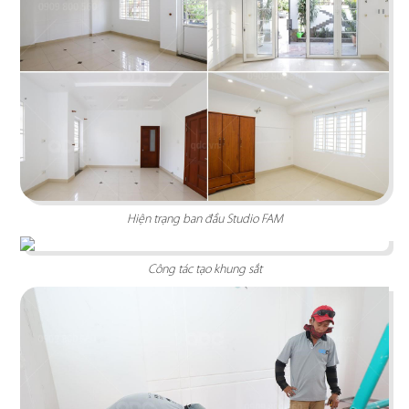
gam màu hồng ấm làm bật lên vẻ đẹp thanh lịch
và trang nhã
Chi tiết
Hiện trạng ban đầu Studio FAM
Công tác tạo khung sắt
NISTTA
Thiết kế showroom thiết bị vệ sinh trong không
gian thời thượng mang đến các giải pháp về
công năng và thẩm mỹ cao