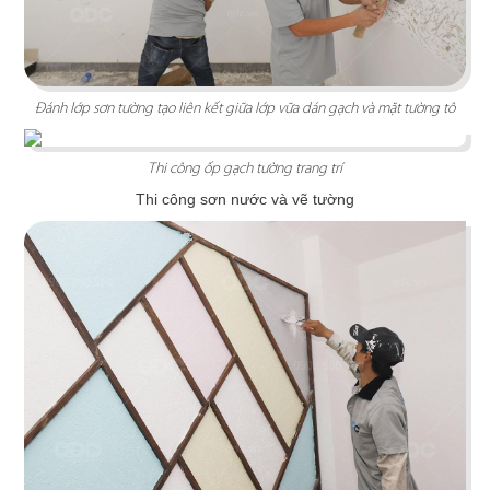
Chi tiết
Đánh lớp sơn tường tạo liên kết giữa lớp vữa dán gạch và mặt tường tô
Thi công ốp gạch tường trang trí
Thi công sơn nước và vẽ tường
F.A.M STUDIO
F.A.M theo phong cách Nhật Bản được bố trí
theo nhiều concept mới lạ, độc đáo mang đến làn
gió mới cho gia đình Việt
Chi tiết