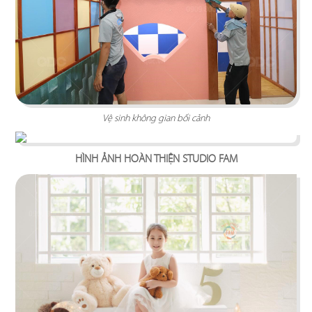
DOEN SPORT
Hệ kệ trưng bày được lắp đặt gắn tường cố định
nhằm tối ưu hóa diện tích, tạo lối đi rộng rãi cho
khách hàng
Vệ sinh không gian bối cảnh
Chi tiết
HÌNH ẢNH HOÀN THIỆN STUDIO FAM