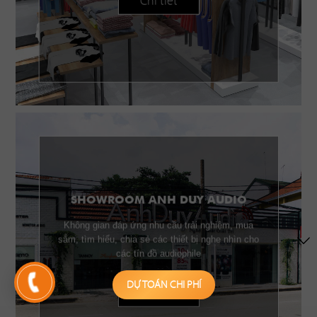
Chi tiết
SHOWROOM ANH DUY AUDIO
Không gian đáp ứng nhu cầu trải nghiệm, mua
sắm, tìm hiểu, chia sẻ các thiết bị nghe nhìn cho
các tín đồ audiophile
DỰ TOÁN CHI PHÍ
Chi tiết