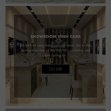
SHOWROOM VĨNH CARA
Lối thiết kế sang trọng, mặt tiền được làm từ Alu
gương khắc hoạ vẻ đẹp kiêu kỳ của những viên
kim cương rơi
Chi tiết