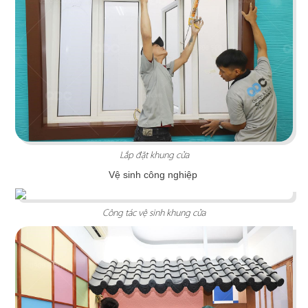
NỆM VẠN THÀNH
Phong cách thiết kế hiện đại được lấy cảm hứng
từ phòng ngủ gia đình mang đến những trải
nghiệm mua sắm thú vị.
Chi tiết
Lắp đặt khung cửa
Vệ sinh công nghiệp
Công tác vệ sinh khung cửa