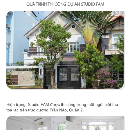
QUÁ TRÌNH THI CÔNG DỰ ÁN STUDIO FAM
Thiết kế showroom trầm hương theo phong cách
Indochine sang trọng, tinh tế.
Chi tiết
Hiện trạng:
Studio FAM được thi công trong một ngôi biệt thự
tọa lạc trên trục đường Trần Não, Quận 2.
SPA HOA HƯỚNG DƯƠNG
Thiết kế theo phong cách Mid-century modern vớ