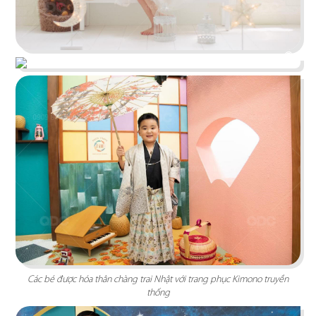
LONG SPORT
Không gian trẻ trung, năng động hợp xu hướng.
Các sản phẩm xếp theo chủ đề giúp tận dụng tối
đa công năng diện tích
Chi tiết
Các bé được hóa thân chàng trai Nhật với trang phục Kimono truyền
thống
VION WEDDING