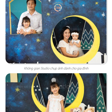
Không gian mang phong cách hiện đại đan xen
nét cổ điển toát lên vẻ đẹp sang trọng, thanh lịch
Chi tiết
Không gian Studio chụp ảnh dành cho gia đình
MERY NAIL SALON
Nội thất chú trọng yếu tố cân bằng, đơn giản
nhưng vẫn đảm bảo được sự thư giãn cho mỗi