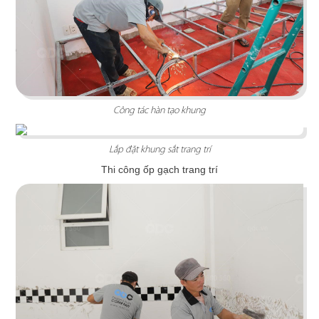
Chi tiết
Công tác hàn tạo khung
Lắp đặt khung sắt trang trí
Thi công ốp gạch trang trí
AQ GOURMET
Thiết kế mang phong cách hiện đại với gam màu
trắng và xám làm chủ đạo tạo nên sự sang trọng,
tinh tế.