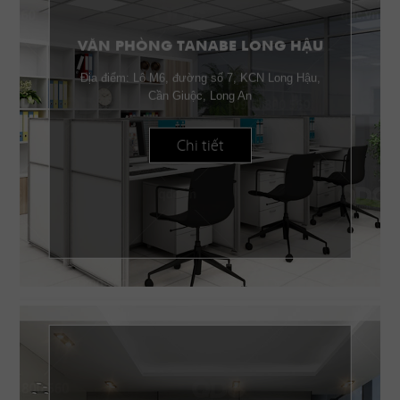
VĂN PHÒNG TANABE LONG HẬU
Địa điểm: Lô M6, đường số 7, KCN Long Hậu,
Cần Giuộc, Long An
Chi tiết