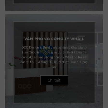
VĂN PHÒNG CÔNG TY WHAIL
QDC Design & Build vinh dự được Chủ đầu tư
Hàn Quốc tin tưởng giao dự án thiết kế và thi
công dự án văn phòng công ty Whail có trụ sở
đặt tại Lô 2, đường 5C, KCN Nhơn Trạch, Đồng
Nai
Chi tiết