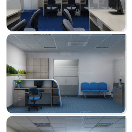
THE SAND ENTERTAINMENT
Không gian làm việc của diễn viên Trương Minh
Cường (Lật mặt 7) được thiết kế theo phong
cách hiện đại pha trộn "bố già"...
Chi tiết