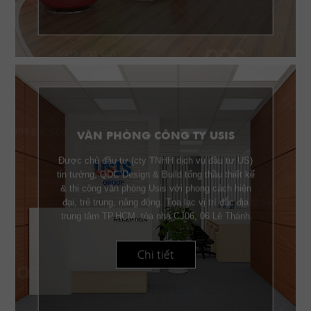
VĂN PHÒNG CÔNG TY USIS
Được chủ đầu tư (cty TNHH dịch vụ đầu tư US)
tin tưởng, QDC Design & Build tổng thầu thiết kế
& thi công văn phòng Usis với phong cách hiện
đại, trẻ trung, năng động. Tọa lạc vị trí đắc địa
trung tâm TP.HCM, tòa nhà CJ06, 06 Lê Thánh
Tôn Q.1, Usis được trang bị nội thất gỗ cao cấp
phù hợp với từng công năng sử dụng.
Chi tiết