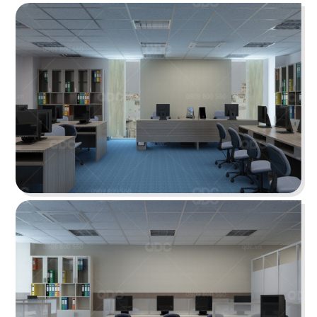
ÁN
SHOWROOM
TIN
THẾ KỶ XANH
TỨC
Dự án văn phòng Thế Kỷ Xanh được thiết kế
theo phong cách Tân cổ điển sang trọng
LIÊN
Chi tiết
HỆ