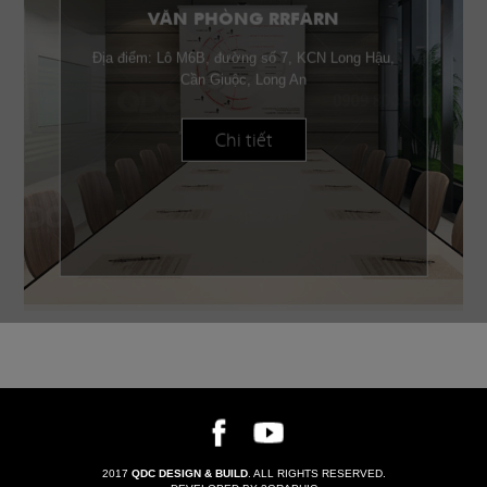
VĂN PHÒNG RRFARN
Địa điểm: Lô M6B, đường số 7, KCN Long Hậu,
Cần Giuộc, Long An
Chi tiết
2017
QDC DESIGN & BUILD
. ALL RIGHTS RESERVED.