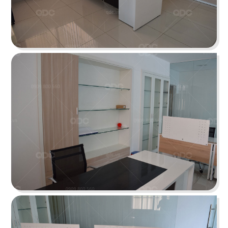
mang đến không gian tràn đầy năng lượng, tạo
nguồn cảm hứng sáng tạo
Chi tiết
DENSU
Những bức tường bí bách bị loại bỏ thay bằng
vách gỗ trang trí, tạo cảm giác rộng rãi