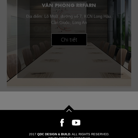
VĂN PHÒNG RRFARN
Địa điểm: Lô M6B, đường số 7, KCN Long Hậu,
Cần Giuộc, Long An
Chi tiết
2017
QDC DESIGN & BUILD
. ALL RIGHTS RESERVED.