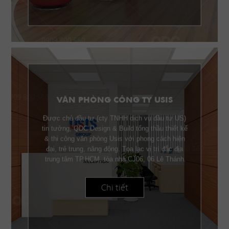
VĂN PHÒNG CÔNG TY USIS
Được chủ đầu tư (cty TNHH dịch vụ đầu tư US)
tin tưởng, QDC Design & Build tổng thầu thiết kế
& thi công văn phòng Usis với phong cách hiện
đại, trẻ trung, năng động. Tọa lạc vị trí đắc địa
trung tâm TP.HCM, tòa nhà CJ06, 06 Lê Thánh
Tôn Q.1, Usis được trang bị nội thất gỗ cao cấp
phù hợp với từng công năng sử dụng.
Chi tiết