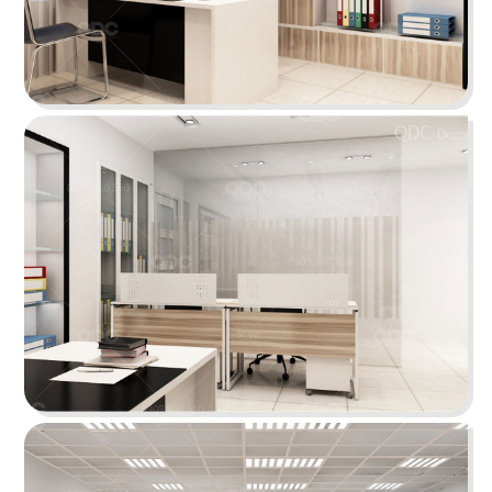
THE SAND ENTERTAINMENT
Không gian làm việc của diễn viên Trương Minh
Cường (Lật mặt 7) được thiết kế theo phong
cách hiện đại pha trộn "bố già"...
Chi tiết