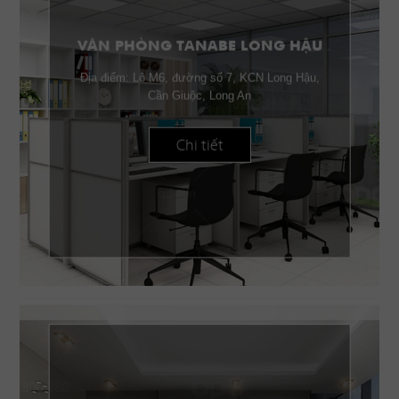
VĂN PHÒNG TANABE LONG HẬU
Địa điểm: Lô M6, đường số 7, KCN Long Hậu,
Cần Giuộc, Long An
Chi tiết