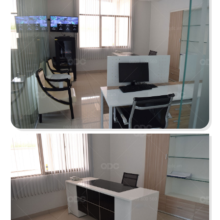
Không gian nội thất bắt kịp xu hướng theo phong
cách hiện đại lấy màu sắc thương hiệu làm chủ
đạo
Chi tiết
DEUCK
Các vị trí làm việc được bố trí chung với nhau,