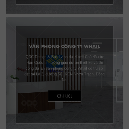
VĂN PHÒNG CÔNG TY WHAIL
QDC Design & Build vinh dự được Chủ đầu tư
Hàn Quốc tin tưởng giao dự án thiết kế và thi
công dự án văn phòng công ty Whail có trụ sở
đặt tại Lô 2, đường 5C, KCN Nhơn Trạch, Đồng
Nai
Chi tiết