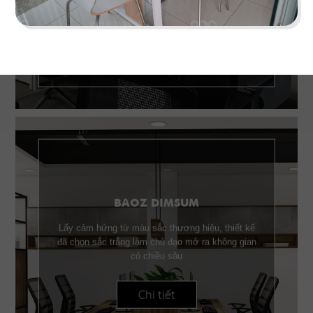
Chi tiết
BAOZ DIMSUM
Lấy cảm hứng từ màu sắc thương hiệu, thiết kế
đã chọn sắc trắng làm chủ đạo mở ra không gian
có chiều sâu
Chi tiết