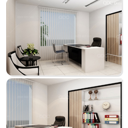
ÁN
SHOWROOM
TIN
THẾ KỶ XANH
TỨC
Dự án văn phòng Thế Kỷ Xanh được thiết kế
theo phong cách Tân cổ điển sang trọng
LIÊN
Chi tiết
HỆ