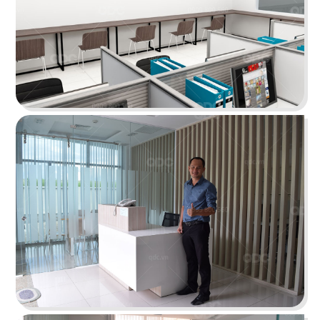
INCICO
Phong cách hiện đại, nội thất hướng đến sự đơn
giản và tinh gọn mang lại một môi trường làm
việc thoải mái
Chi tiết
ELMICH