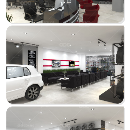
VINFAST
Showroom VinFast Bến Tre được thiết kế với
phong cách hiện đại, tạo sự thoải mái, dễ dàng
tiếp cận với khách hàng...
Chi tiết
TRẦM HƯƠNG AN TÂM