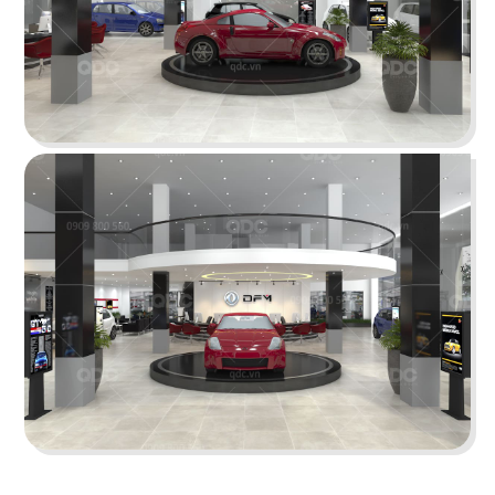
Chi tiết
AQ GOURMET
Thiết kế mang phong cách hiện đại với gam màu
trắng và xám làm chủ đạo tạo nên sự sang trọng,
tinh tế.