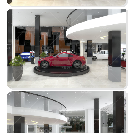
gam màu hồng ấm làm bật lên vẻ đẹp thanh lịch
và trang nhã
Chi tiết
NISTTA
Thiết kế showroom thiết bị vệ sinh trong không
gian thời thượng mang đến các giải pháp về
công năng và thẩm mỹ cao