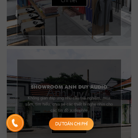
Chi tiết
SHOWROOM ANH DUY AUDIO
Không gian đáp ứng nhu cầu trải nghiệm, mua
sắm, tìm hiểu, chia sẻ các thiết bị nghe nhìn cho
các tín đồ audiophile
DỰ TOÁN CHI PHÍ
Chi tiết