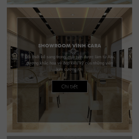
SHOWROOM VĨNH CARA
Lối thiết kế sang trọng, mặt tiền được làm từ Alu
gương khắc hoạ vẻ đẹp kiêu kỳ của những viên
kim cương rơi
Chi tiết