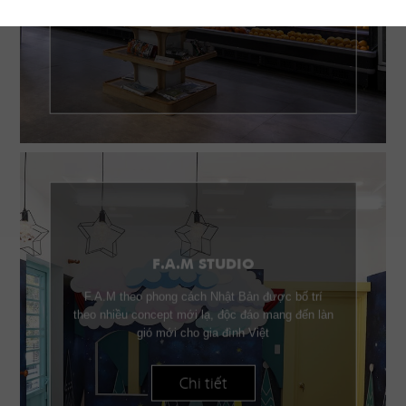
Chi tiết
F.A.M STUDIO
F.A.M theo phong cách Nhật Bản được bố trí
theo nhiều concept mới lạ, độc đáo mang đến làn
gió mới cho gia đình Việt
Chi tiết