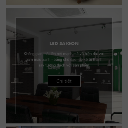
LED SAIGON
Không gian toát lên nét mạnh mẽ và hiện đại với
gam màu xanh - trắng chủ đạo, hệ kệ tủ thanh
ray tương thích với sản phẩm
Chi tiết