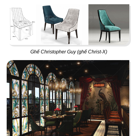
PARIS 1987
CHEZ GUIDO
Nhà hàng Việt Nam
Nhà hàng Ý
79
80
Ghế Christopher Guy (ghế Christ-X)
THÁI BBQ
UDIYAN
Lẩu nướng Thái Lan
Nhà hàng Thực Dưỡng
81
82
DESTINY
ĂN ĐƯỢC PHÚC
Beer House
Lẩu nướng Macau