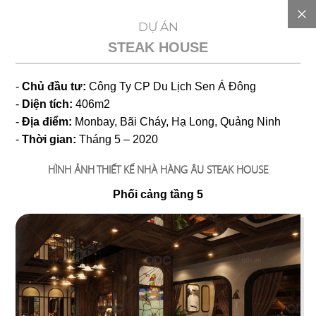
EN
DỰ ÁN
STEAK HOUSE
GIỚI
-
Chủ đầu tư:
Công Ty CP Du Lịch Sen Á Đông
THIỆU
-
Diện tích:
406m2
-
Địa điểm:
Monbay, Bãi Cháy, Hạ Long, Quảng Ninh
DỰ
-
Thời gian:
Tháng 5 – 2020
HÌNH ẢNH THIẾT KẾ NHÀ HÀNG ÂU STEAK HOUSE
TOÁN
Phối cảng tầng 5
CHI
PHÍ
DỰ