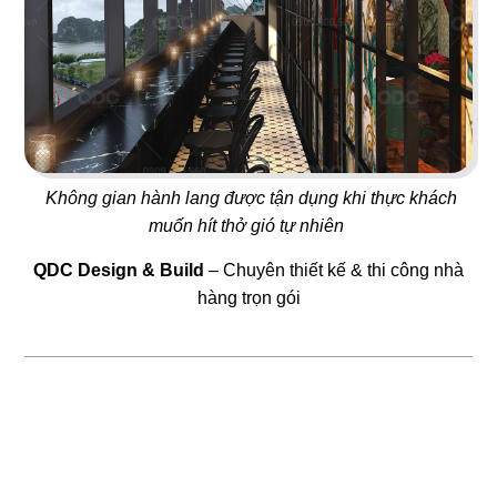
109
110
GOLDEN TEA
RAU CỦ NẤM
Trà sữa
Nhà hàng Chay
Không gian hành lang được tận dụng khi thực khách
111
112
muốn hít thở gió tự nhiên
SURF SHACK
ONLY B
QDC Design & Build
– Chuyên thiết kế & thi công nhà
Café & Salad
Trà sữa
hàng trọn gói
113
114
SHILIN
COIN