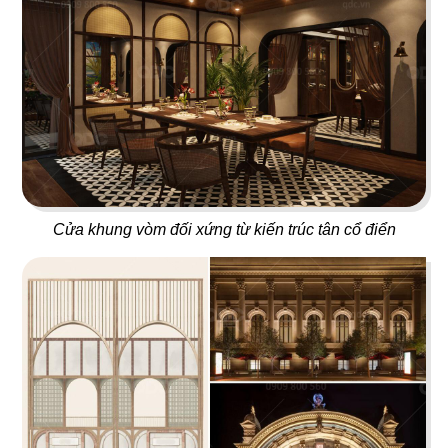
19
20
T COFFEE
BUFFET SUSHI
Cafe
Nhà hàng Nhật
Cửa khung vòm đối xứng từ kiến trúc tân cổ điển
21
22
HIKARI
MYUNG TAE MYUNG GA
Nhà hàng Nhật
Nhà hàng Hàn