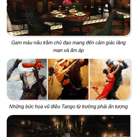
65
66
Gam màu nâu trầm chủ đạo mang đến cảm giác lãng
CAFE 1987
NGUYÊN SINH EST.1942
mạn và ấm áp
Cafe sân vườn
Bistro
67
68
Những bức họa vũ điệu Tango từ trường phái ấn tượng
LE STEAK
CƠM NIÊU VĨNH LONG
Nhà hàng Âu
Nhà hàng Việt