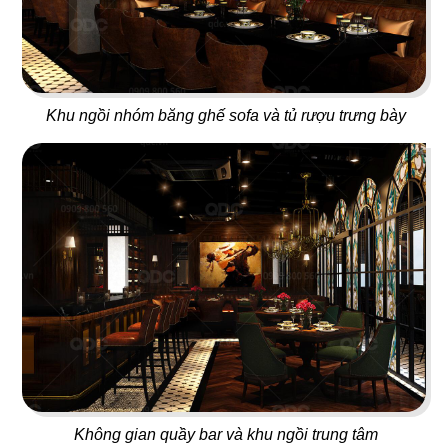
73
74
KOBE LEGEND
L'MANT VÕ VĂN TẦN
Nhà hàng Nhật
Café
Khu ngồi nhóm băng ghế sofa và tủ rượu trưng bày
75
76
OVENMARU
ANRAKUTEI
Nhà hàng Hàn
Lẩu nướng Nhật Bản
77
78
Không gian quầy bar và khu ngồi trung tâm