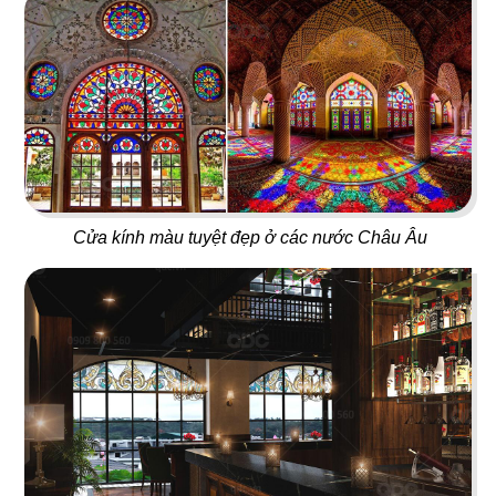
87
88
SUSHI OH
GANGNAM ZONE
Sushi băng chuyền
Bingsu & Cafe
Cửa kính màu tuyệt đẹp ở các nước Châu Âu
89
90
CHEF MAMMA'S
MARUKIN
Nhà hàng Ý
Nhà hàng Nhật