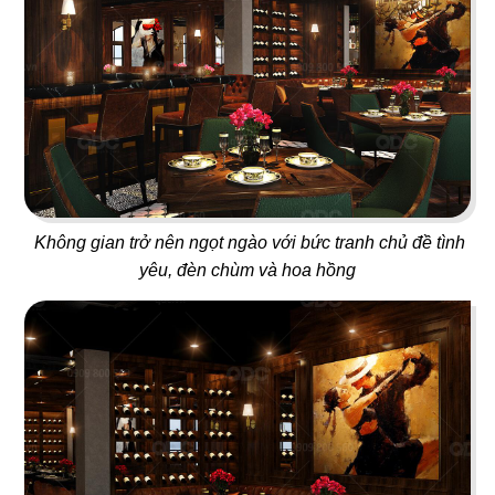
69
70
BANGKOK BBQ
MEGUSTAS
Lẩu nướng Thái Lan
Café & Nail
Không gian trở nên ngọt ngào với bức tranh chủ đề tình
yêu, đèn chùm và hoa hồng
71
72
BANGKOK KITCHEN
SIK DAK FOOK
Nhà hàng Thái
Nhà hàng Dimsum