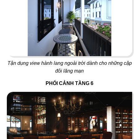
LỘ THIÊN QUÁN
STEAK HOUSE
Quán nhậu
Nhà hàng Âu
61
62
Tận dụng view hành lang ngoài trời dành cho những cặp
KANOUAN KATSU
VIETNAM HOUSE
đôi lãng mạn
Nhà hàng Mì Soba
Nhà hàng Việt
PHỐI CẢNH TẦNG 6
63
64
CHARM
A MÀ KITCHEN
Bistro & Cafe
Nhà hàng Hongkong