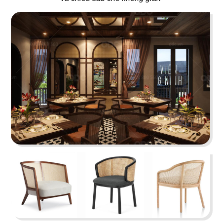
Juice Bar
Bar
29
30
ICE CREAM
YUMMY CHICKEN
Tiệm kem
Thức ăn nhanh
31
32
BREAKING DAWN
SUNSHINE BOUTIQUE
Nhà hàng Hàn
Nhà hàng - Showroom