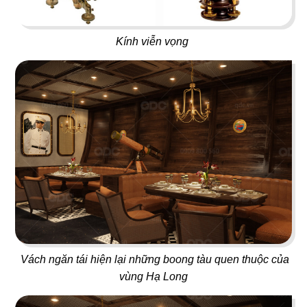
41
42
MOON RIVER
PHÚC KHANG GARDEN
Rooftop Bar
Cafe
Kính viễn vọng
43
44
LUTEA
UPTOWN BAR
Cafe - Trà sữa
Bar
Vách ngăn tái hiện lại những boong tàu quen thuộc của
45
46
vùng Hạ Long
THE LOVER
PASTA PARADISE
Nhà hàng Việt
Nhà hàng Ý