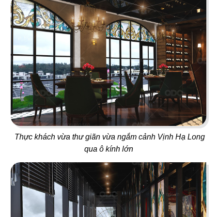
105
106
FU TEA
LOBSTER BAY
Trà sữa
Nhà hàng hải sản
107
108
SAIGON XƯA - CANADA
IMV
Thực khách vừa thư giãn vừa ngắm cảnh Vịnh Hạ Long
Nhà hàng Việt
Văn phòng
qua ô kính lớn