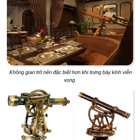
37
38
FLYFOOD
DON CHICKEN
Nhà hàng Việt
Gà rán Hàn Quốc
Không gian trở nên đặc biệt hơn khi trưng bày kính viễn
39
40
vọng
BAMBODA POCHA
7 GÀ
Quán nhậu Hàn
Nhà hàng Việt