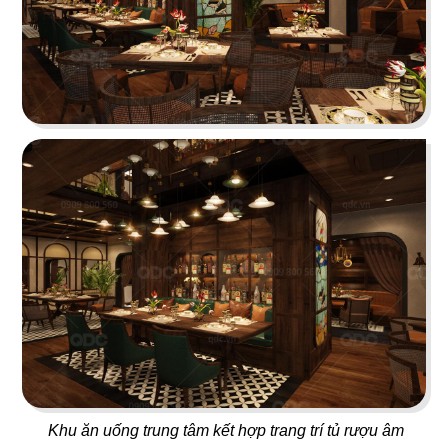
ÁN
01
02
NHÀ
BAOZ DIMSUM
VEE AYY FOOD
Nhà hàng Hoa
Nhà hàng - Cafe
HÀNG
DỰ
ÁN
03
04
PAT KAO THAI - MỸ THO
SAKURA
VĂN
Nhà hàng Thái
Nhà hàng Nhật
PHÒNG
DỰ
Khu ăn uống trung tâm kết hợp trang trí tủ rượu âm