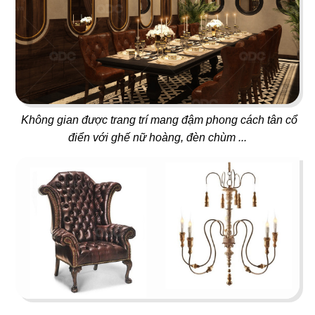
51
52
ĂN ĐƯỢC PHÚC PARADISE
THE REX
Dimsum Hotpot & BBQ
Food & Lounge
Không gian được trang trí mang đậm phong cách tân cổ
điển với ghế nữ hoàng, đèn chùm ...
53
54
SUSHI MASA
LAN KWAI FONG
Nhà hàng Nhật
Beer Club