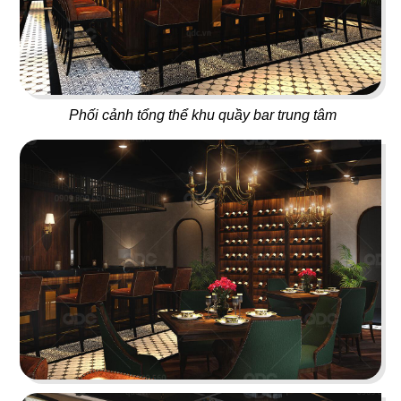
101
102
Phối cảnh tổng thể khu quầy bar trung tâm
REGINA
ĐẠI DƯƠNG
Café
Nhà hàng Hoa
103
104
GÀ LẠC
HOLLY FOOD
Nhà hàng Hàn
Nhà hàng Âu