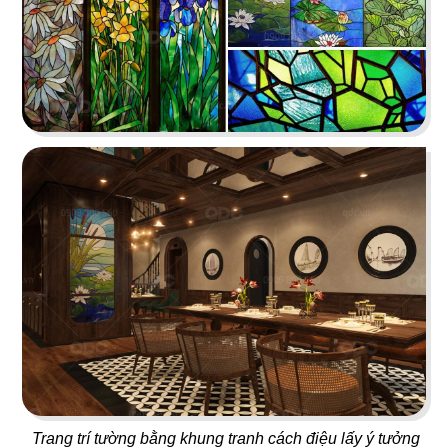
ORIFOOD - LÊ VĂN SỸ
LA VISTA
BBQ & Hotpot
Nhà hàng Âu
11
12
YUMMY BABOON
MASHA & THE BEAR
Gà rán
Buffet
13
14
MARINA
CK PIZZA
Coffee
Nhà hàng Âu
Trang trí tường bằng khung tranh cách điệu lấy ý tưởng