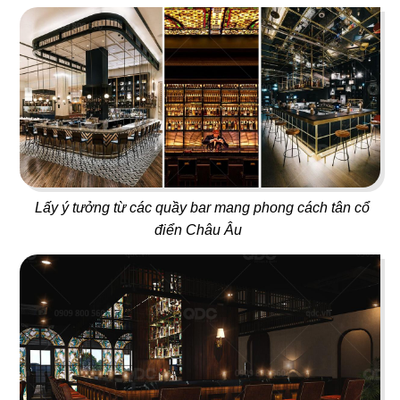
Cafe
Lẩu nướng Macau
97
98
CHU TƯỚC LÂU
ZÔ SAIGON
Nhà hàng Dimsum
Nhà hàng Việt
Lấy ý tưởng từ các quầy bar mang phong cách tân cổ
điển Châu Âu
99
100
BÁT BỬU HONGKONG
HỶ LÂM MÔN Q.7
Nhà hàng Lẩu
Bakery & Cafe