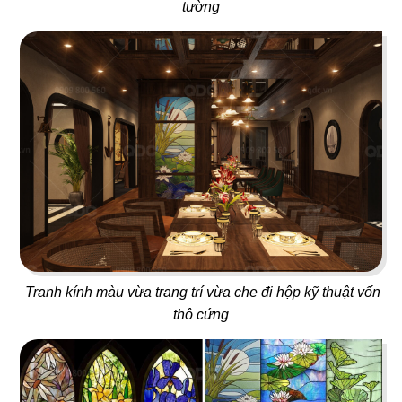
tường
ÁN
05
06
OJIGI
PAT KAO THAI - BẾN TRE
SHOWROOM
Quán bar
Nhà hàng Thái
TIN
TỨC
07
08
LIÊN
TORI MATSUKI
KING COFFEE
Nhà hàng Nhật
Quán cafe
HỆ
Tranh kính màu vừa trang trí vừa che đi hộp kỹ thuật vốn
thô cứng
09
10