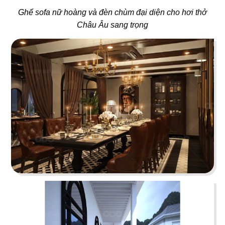
Ghế sofa nữ hoàng và đèn chùm đại diện cho hơi thở
55
56
Châu Âu sang trọng
PHƯƠNG MINH GARDEN
TEMUJIN
Dessert & Bistro Cafe
Nhà hàng Hàn Quốc
57
58
SHP GOURMET
SEVEN CAFE
Trường đào tạo F&B
Cafe Nhật Bản
59
60