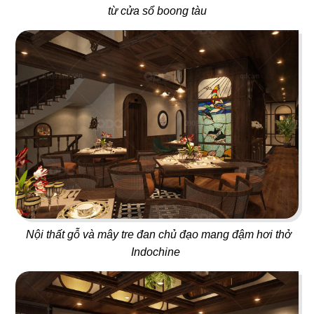
từ cửa sổ boong tàu
15
16
TEXAS
BABOON
Nhà hàng
Nightclub
17
18
Nội thất gỗ và mây tre đan chủ đạo mang đậm hơi thở
5 SAO
667 BISTRO
Indochine
Nhà hàng Việt
Rooftop