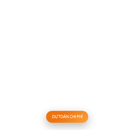
137
138
FESTINA LENTE
WAKEMI
Nhà hàng Âu
Nhà hàng Nhật
139
140
KANNA
BIỂN SƯƠNG
Nhà hàng Nhật
Hấp thủy nhiệt
DỰ TOÁN CHI PHÍ