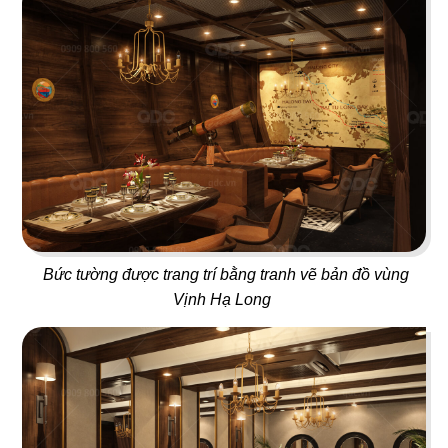
48
47
THÁI CONCEPT - SIK DAK
WHAT THE PHỞ
FOOK
Nhà hàng Việt
Nhà hàng Thái
Bức tường được trang trí bằng tranh vẽ bản đồ vùng
Vịnh Hạ Long
49
50
KASAPOCHI
LẨU XÔNG HƠI
Nhà hàng Nhật
Hấp thuỷ nhiệt