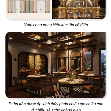
23
24
NO NÊ
HOÀNG NGỌC
Nhà hàng Âu
Beach Bar
Vòm cong trong kiến trúc tân cổ điển
25
26
OPA GREEK
BEIRUT
Nhà hàng Âu
Nhà hàng Âu
27
28
Phần trần được ốp kính thủy phản chiếu tạo chiều cao
SWEET HOUSE
BABOON CLUB
và chiều sâu cho không gian