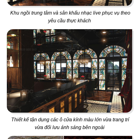
Khu ngồi trung tâm và sân khấu nhạc live phục vụ theo
yêu cầu thực khách
83
84
ĐÔNG NGUYÊN
EBISU
Nhà hàng Cơm gà
Nhà hàng Nhật
85
86
L'MANT NGUYỄN HUỆ
SAIGON XƯA - BERLIN
Café
Nhà hàng Việt
Thiết kế tận dụng các ô cửa kính màu lớn vừa trang trí
vừa đối lưu ánh sáng bên ngoài