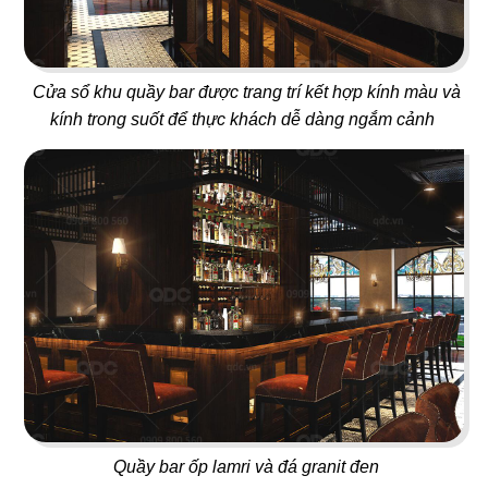
91
92
HỶ LÂM MÔN
AN HÒA
Bakery
Nhà hàng Việt
Cửa sổ khu quầy bar được trang trí kết hợp kính màu và
kính trong suốt để thực khách dễ dàng ngắm cảnh
93
94
CHU SUKI
AN KÝ
Nhà hàng lẩu
Mì hoa gia truyền
95
96
Quầy bar ốp lamri và đá granit đen
BUS HAWAII
SIK DAK FOOK HOTPOT