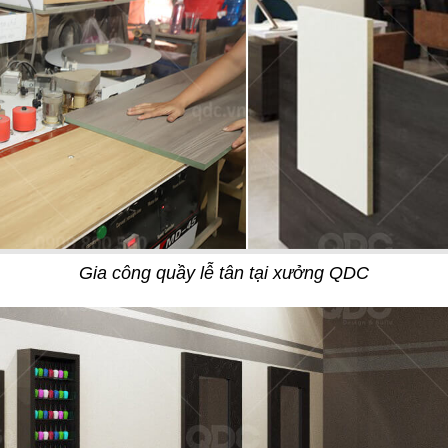
Cafe
23
G TAE MYUNG GA
NO NÊ
Gia công quầy lễ tân tại xưởng QDC
g Hàn
Nhà hàng Âu