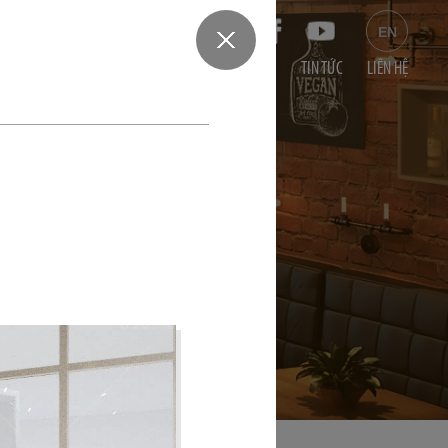
am
0932124647
EN
ÀNG
DỰ ÁN VĂN PHÒNG
DỰ ÁN SHOWROOM
TIN TỨC
LIÊN HỆ