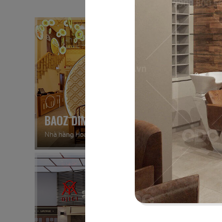
01
02
BAOZ DIMSUM
VEE A
Nhà hàng Hoa
Nhà hàng