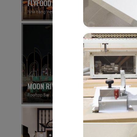
FLYFOOD
DON C
Nhà hàng Việt
Gà rán H
41
42
MOON RIVER
PHÚC
Rooftop Bar
Cafe