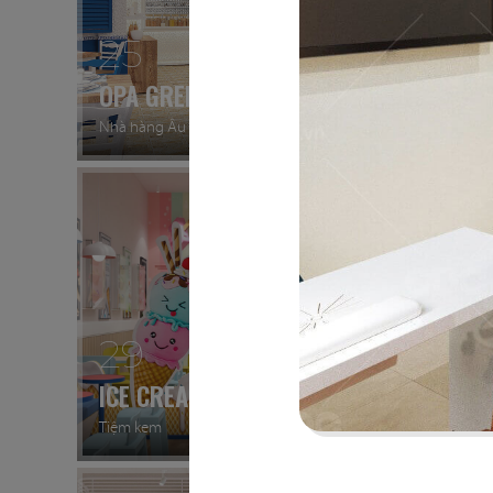
25
26
OPA GREEK
BEIRU
Nhà hàng Âu
Nhà hàn
29
30
ICE CREAM
YUMM
Tiệm kem
Thức ăn 