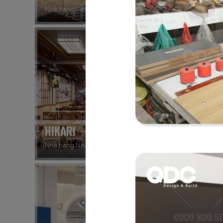
Nhà hàng Việt
Rooftop
21
22
HIKARI
MYUN
Nhà hàng Nhật
Nhà hàn