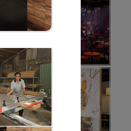
16
BABOON
Nightclub
20
BUFFET SUSHI