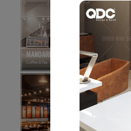
33
34
MANDARINE
DON C
Coffee & Tea
Nhà hàn
37
38