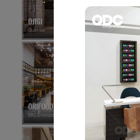
05
06
OJIGI
PAT K
Quán bar
Nhà hàng
09
10
ORIFOOD - LÊ VĂN SỸ
LA VI
BBQ & Hotpot
Nhà hàn