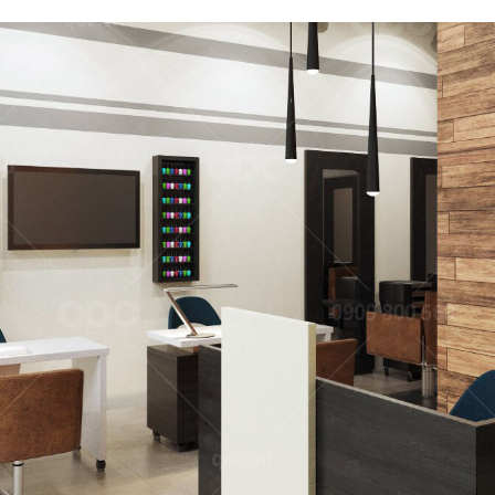
07
AO THAI - BẾN TRE
TORI MATSUKI
 Thái
Nhà hàng Nhật
11
STA
YUMMY BABOON
g Âu
Gà rán