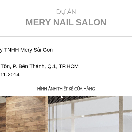
Mr. L
DỰ ÁN
MERY NAIL SALON
GIỚI THIỆU
DỰ TOÁN CHI PHÍ
DỰ ÁN NHÀ H
ty TNHH Mery Sài Gòn
Tôn, P. Bến Thành, Q.1, TP.HCM
11-2014
HÌNH ẢNH THIẾT KẾ CỬA HÀNG