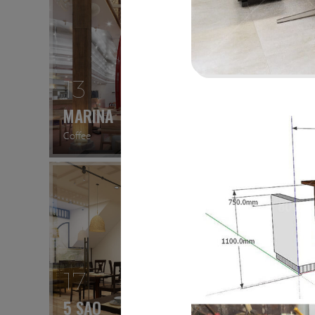
13
14
MARINA
CK PI
Coffee
Nhà hàn
17
18
5 SAO
667 B