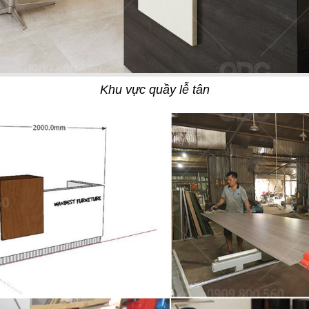
15
Khu vực quầy lễ tân
ZZA
TEXAS
g Âu
Nhà hàng
19
ISTRO
T COFFEE