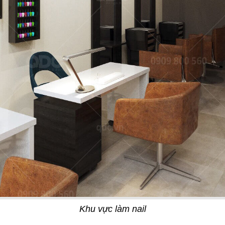
27
T
SWEET HOUSE
g Âu
Juice Bar
31
Y CHICKEN
BREAKING DAWN
nhanh
Nhà hàng Hàn
Khu vực làm nail