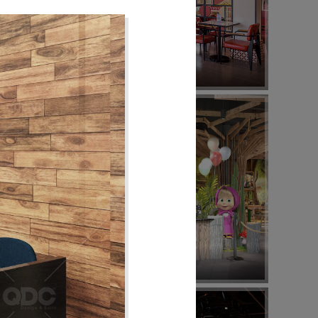
08
KING COFFEE
Quán cafe
12
MASHA & THE BEAR
Buffet