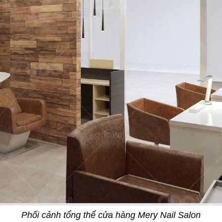
03
YY FOOD
PAT KAO THAI - MỸ T
 - Cafe
Nhà hàng Thái
Phối cảnh tổng thể cửa hàng Mery Nail Salon