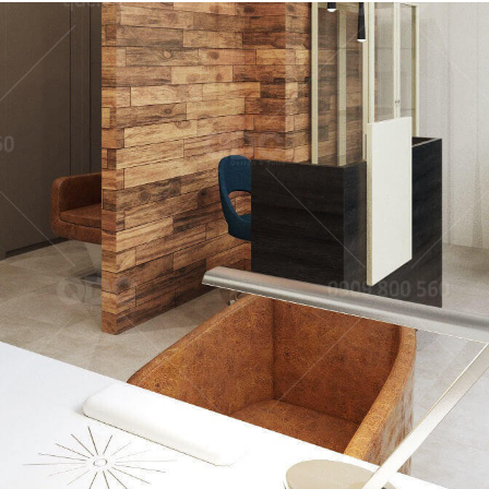
35
HICKEN LONG KHÁNH
NÓC NHÀ
g Hàn
Quán nhậu
39