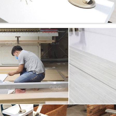
HICKEN
BAMBODA POCHA
àn Quốc
Quán nhậu Hàn
43
 KHANG GARDEN
LUTEA
Cafe - Trà sữa