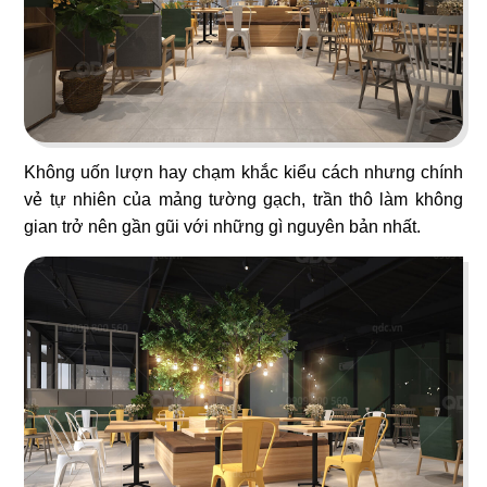
51
52
ĂN ĐƯỢC PHÚC PARADISE
THE REX
Dimsum Hotpot & BBQ
Food & Lounge
Không uốn lượn hay chạm khắc kiểu cách nhưng chính
vẻ tự nhiên của mảng tường gạch, trần thô làm không
gian trở nên gần gũi với những gì nguyên bản nhất.
53
54
SUSHI MASA
LAN KWAI FONG
Nhà hàng Nhật
Beer Club