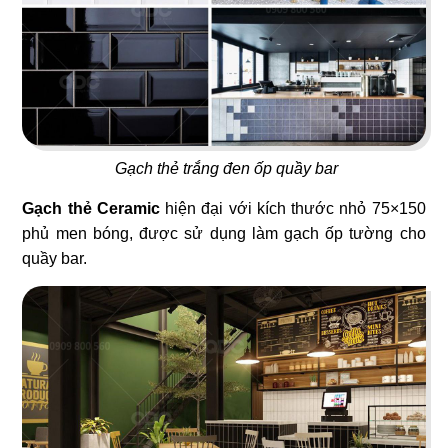
23
24
NO NÊ
HOÀNG NGỌC
Nhà hàng Âu
Beach Bar
Gạch thẻ trắng đen ốp quầy bar
25
26
Gạch thẻ Ceramic
hiện đại với kích thước nhỏ 75×150
phủ men bóng, được sử dụng làm gạch ốp tường cho
OPA GREEK
BEIRUT
quầy bar.
Nhà hàng Âu
Nhà hàng Âu
27
28
SWEET HOUSE
BABOON CLUB