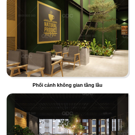
48
47
THÁI CONCEPT - SIK DAK
WHAT THE PHỞ
FOOK
Nhà hàng Việt
Nhà hàng Thái
Phối cảnh không gian tầng lầu
49
50
KASAPOCHI
LẨU XÔNG HƠI
Nhà hàng Nhật
Hấp thuỷ nhiệt