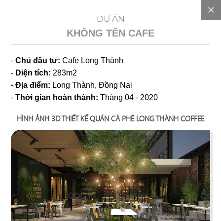
EN
DỰ ÁN
KHÔNG TÊN CAFE
GIỚI
-
Chủ đầu tư:
Cafe Long Thành
THIỆU
-
Diện tích:
283m2
-
Địa điểm:
Long Thành, Đồng Nai
DỰ
-
Thời gian hoàn thành:
Tháng 04 - 2020
HÌNH ẢNH 3D THIẾT KẾ QUÁN CÀ PHÊ LONG THÀNH COFFEE
TOÁN
CHI
PHÍ
DỰ