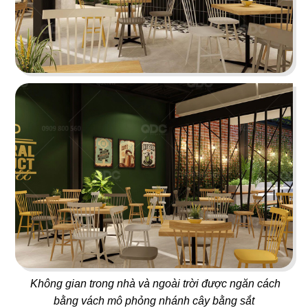
Juice Bar
Bar
29
30
ICE CREAM
YUMMY CHICKEN
Tiệm kem
Thức ăn nhanh
31
32
BREAKING DAWN
SUNSHINE BOUTIQUE
Nhà hàng Hàn
Nhà hàng - Showroom
Không gian trong nhà và ngoài trời được ngăn cách
bằng vách mô phỏng nhánh cây bằng sắt