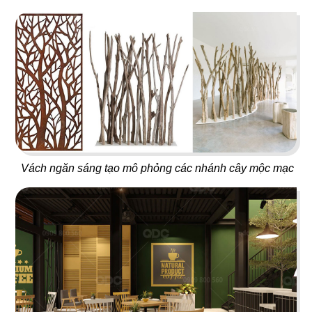
34
33
DON CHICKEN LONG
MANDARINE
KHÁNH
Coffee & Tea
Nhà hàng Hàn
Vách ngăn sáng tạo mô phỏng các nhánh cây mộc mạc
35
36
NÓC NHÀ
ĐẠI ĐƯỜNG TRÂN TUYỂN
Quán nhậu
Nhà hàng Hoa