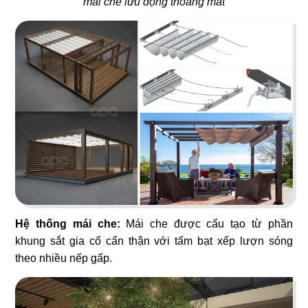
mái che lưu động thoáng mát
ÁN
05
06
OJIGI
PAT KAO THAI - BẾN TRE
SHOWROOM
Quán bar
Nhà hàng Thái
TIN
TỨC
07
08
LIÊN
TORI MATSUKI
KING COFFEE
Nhà hàng Nhật
Quán cafe
HỆ
Hệ thống mái che:
Mái che được cấu tạo từ phần
khung sắt gia cố cẩn thận với tấm bạt xếp lượn sóng
theo nhiều nếp gấp.
09
10