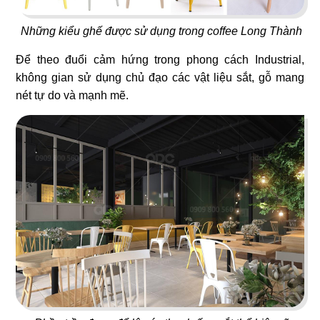
73
74
Những kiểu ghế được sử dụng trong coffee Long Thành
KOBE LEGEND
L'MANT VÕ VĂN TẦN
Nhà hàng Nhật
Café
Để theo đuổi cảm hứng trong phong cách Industrial,
không gian sử dụng chủ đạo các vật liệu sắt, gỗ mang
nét tự do và mạnh mẽ.
75
76
OVENMARU
ANRAKUTEI
Nhà hàng Hàn
Lẩu nướng Nhật Bản
77
78