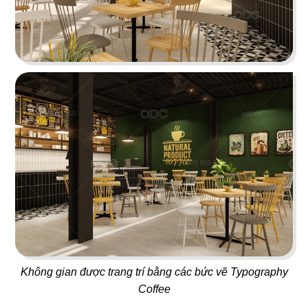
37
38
FLYFOOD
DON CHICKEN
Nhà hàng Việt
Gà rán Hàn Quốc
39
40
BAMBODA POCHA
7 GÀ
Quán nhậu Hàn
Nhà hàng Việt
Không gian được trang trí bằng các bức vẽ Typography
Coffee