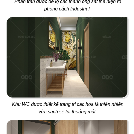
PARIS 1987
CHEZ GUIDO
Phần trần được để lộ các thanh ống sắt thể hiện rõ
Nhà hàng Việt Nam
Nhà hàng Ý
phong cách Industrial
79
80
THÁI BBQ
UDIYAN
Lẩu nướng Thái Lan
Nhà hàng Thực Dưỡng
Khu WC được thiết kế trang trí các hoa lá thiên nhiên
81
82
vừa sạch sẽ lại thoáng mát
DESTINY
ĂN ĐƯỢC PHÚC
Beer House
Lẩu nướng Macau