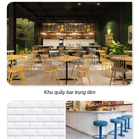
19
20
T COFFEE
BUFFET SUSHI
Cafe
Nhà hàng Nhật
21
22
HIKARI
MYUNG TAE MYUNG GA
Khu quầy bar trung tâm
Nhà hàng Nhật
Nhà hàng Hàn