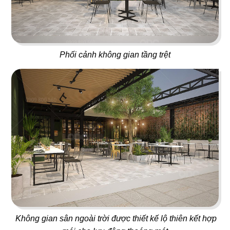
ÁN
01
02
NHÀ
BAOZ DIMSUM
VEE AYY FOOD
Phối cảnh không gian tầng trệt
Nhà hàng Hoa
Nhà hàng - Cafe
HÀNG
DỰ
ÁN
03
04
PAT KAO THAI - MỸ THO
SAKURA
VĂN
Nhà hàng Thái
Nhà hàng Nhật
PHÒNG
DỰ
Không gian sân ngoài trời được thiết kế lộ thiên kết hợp