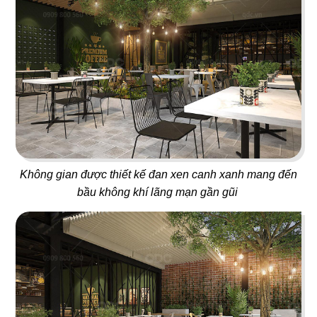
ORIFOOD - LÊ VĂN SỸ
LA VISTA
BBQ & Hotpot
Nhà hàng Âu
11
12
YUMMY BABOON
MASHA & THE BEAR
Gà rán
Buffet
Không gian được thiết kế đan xen canh xanh mang đến
bầu không khí lãng mạn gần gũi
13
14
MARINA
CK PIZZA
Coffee
Nhà hàng Âu