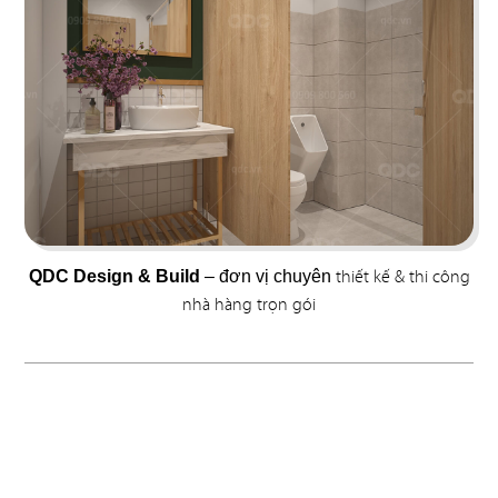
83
84
ĐÔNG NGUYÊN
EBISU
Nhà hàng Cơm gà
Nhà hàng Nhật
thiết kế & thi công
QDC Design & Build
– đơn vị chuyên
nhà hàng trọn gói
85
86
L'MANT NGUYỄN HUỆ
SAIGON XƯA - BERLIN
Café
Nhà hàng Việt