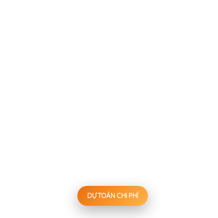
137
138
FESTINA LENTE
WAKEMI
Nhà hàng Âu
Nhà hàng Nhật
139
140
KANNA
BIỂN SƯƠNG
Nhà hàng Nhật
Hấp thủy nhiệt
DỰ TOÁN CHI PHÍ