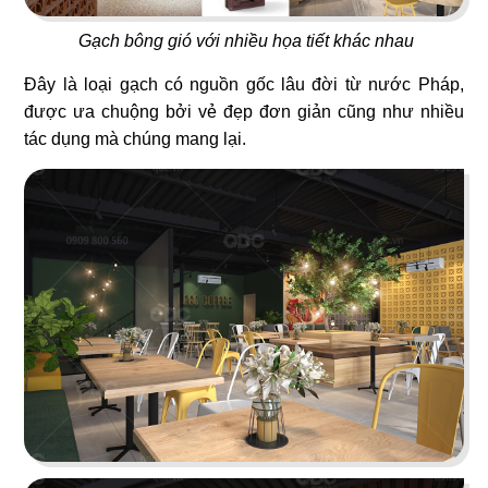
Gạch bông gió với nhiều họa tiết khác nhau
Đây là loại gạch có nguồn gốc lâu đời từ nước Pháp,
được ưa chuộng bởi vẻ đẹp đơn giản cũng như nhiều
65
66
tác dụng mà chúng mang lại.
CAFE 1987
NGUYÊN SINH EST.1942
Cafe sân vườn
Bistro
67
68
LE STEAK
CƠM NIÊU VĨNH LONG
Nhà hàng Âu
Nhà hàng Việt