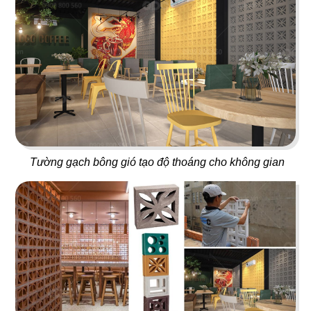
LỘ THIÊN QUÁN
STEAK HOUSE
Quán nhậu
Nhà hàng Âu
61
62
KANOUAN KATSU
VIETNAM HOUSE
Tường gạch bông gió tạo độ thoáng cho không gian
Nhà hàng Mì Soba
Nhà hàng Việt
63
64
CHARM
A MÀ KITCHEN
Bistro & Cafe
Nhà hàng Hongkong