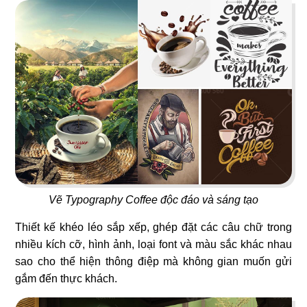
41
42
MOON RIVER
PHÚC KHANG GARDEN
Rooftop Bar
Cafe
43
44
LUTEA
UPTOWN BAR
Cafe - Trà sữa
Bar
Vẽ Typography Coffee độc đáo và sáng tạo
Thiết kế khéo léo sắp xếp, ghép đặt các câu chữ trong
nhiều kích cỡ, hình ảnh, loại font và màu sắc khác nhau
sao cho thể hiện thông điệp mà không gian muốn gửi
45
46
gắm đến thực khách.
THE LOVER
PASTA PARADISE
Nhà hàng Việt
Nhà hàng Ý