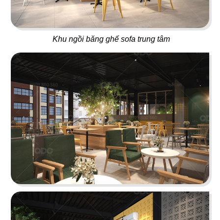
55
56
PHƯƠNG MINH GARDEN
TEMUJIN
Khu ngồi băng ghế sofa trung tâm
Dessert & Bistro Cafe
Nhà hàng Hàn Quốc
57
58
SHP GOURMET
SEVEN CAFE
Trường đào tạo F&B
Cafe Nhật Bản
59
60