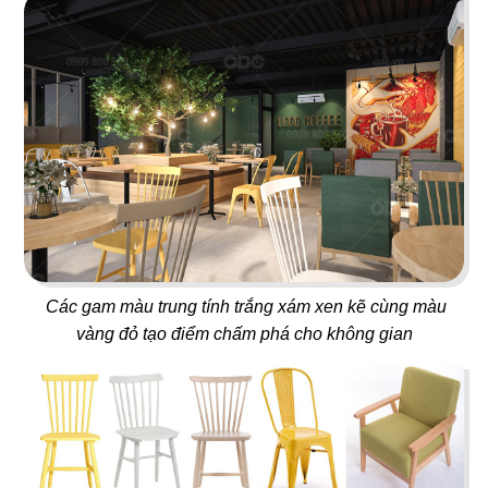
69
70
BANGKOK BBQ
MEGUSTAS
Lẩu nướng Thái Lan
Café & Nail
71
72
Các gam màu trung tính trắng xám xen kẽ cùng màu
BANGKOK KITCHEN
SIK DAK FOOK
vàng đỏ tạo điểm chấm phá cho không gian
Nhà hàng Thái
Nhà hàng Dimsum