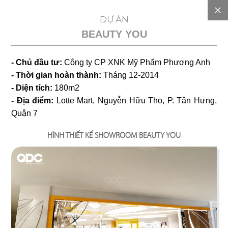
EN
DỰ ÁN
BEAUTY YOU
GIỚI
- Chủ đầu tư:
Công ty CP XNK Mỹ Phẩm Phương Anh
THIỆU
- Thời gian hoàn thành:
Tháng 12-2014
- Diện tích:
180m2
DỰ
- Địa điểm:
Lotte Mart, Nguyễn Hữu Thọ, P. Tân Hưng,
Quận 7
TOÁN
HÌNH THIẾT KẾ SHOWROOM BEAUTY YOU
CHI
PHÍ
DỰ