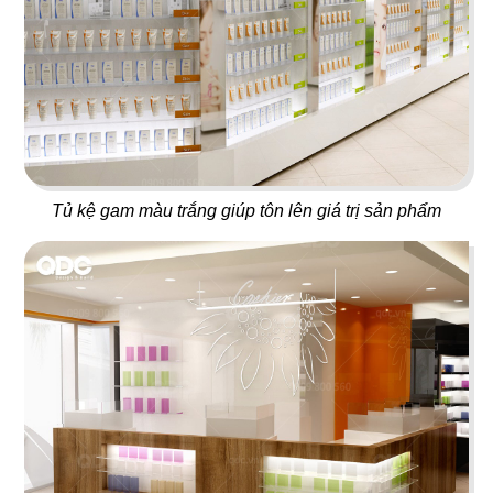
ORIFOOD - LÊ VĂN SỸ
LA VISTA
BBQ & Hotpot
Nhà hàng Âu
11
12
Tủ kệ gam màu trắng giúp tôn lên giá trị sản phẩm
YUMMY BABOON
MASHA & THE BEAR
Gà rán
Buffet
13
14
MARINA
CK PIZZA
Coffee
Nhà hàng Âu