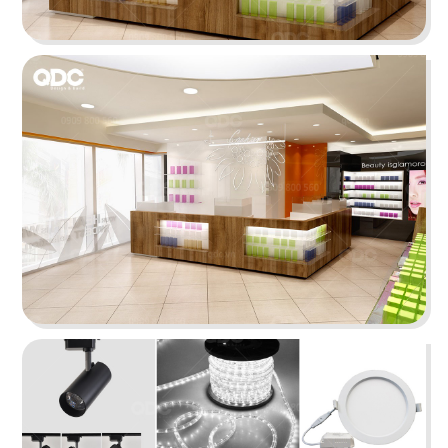
15
16
TEXAS
BABOON
Nhà hàng
Nightclub
17
18
5 SAO
667 BISTRO
Nhà hàng Việt
Rooftop