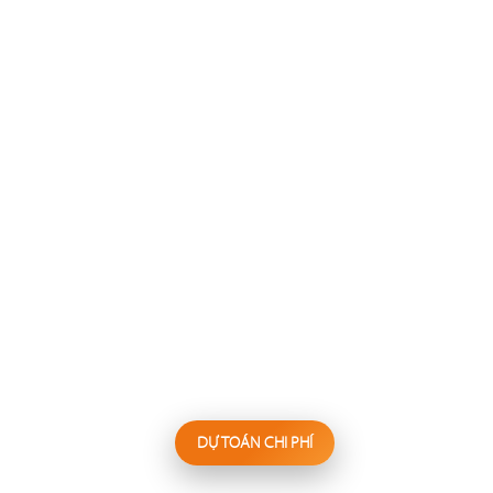
137
138
FESTINA LENTE
WAKEMI
Nhà hàng Âu
Nhà hàng Nhật
139
140
KANNA
BIỂN SƯƠNG
Nhà hàng Nhật
Hấp thủy nhiệt
DỰ TOÁN CHI PHÍ