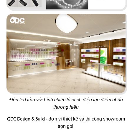
19
20
T COFFEE
BUFFET SUSHI
Cafe
Nhà hàng Nhật
21
22
HIKARI
MYUNG TAE MYUNG GA
Nhà hàng Nhật
Nhà hàng Hàn
Đèn led trần với hình chiếc lá cách điệu tạo điểm nhấn
thương hiệu
QDC Design & Build
- đơn vị thiết kế và thi công showroom
trọn gói.