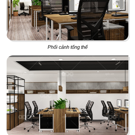
ÁN
01
02
NHÀ
BAOZ DIMSUM
VEE AYY FOOD
Nhà hàng Hoa
Nhà hàng - Cafe
HÀNG
Phối cảnh tổng thể
DỰ
ÁN
03
04
PAT KAO THAI - MỸ THO
SAKURA
VĂN
Nhà hàng Thái
Nhà hàng Nhật
PHÒNG
DỰ