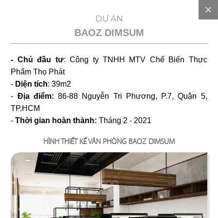
EN
DỰ ÁN
BAOZ DIMSUM
GIỚI
- Chủ đầu tư
: Công ty TNHH MTV Chế Biến Thực
THIỆU
Phẩm Thọ Phát
-
Diện tích
: 39m2
DỰ
-
Địa điểm:
86-88 Nguyễn Tri Phương, P.7, Quận 5,
TP.HCM
-
Thời gian hoàn thành:
Tháng 2 - 2021
TOÁN
HÌNH THIẾT KẾ VĂN PHÒNG BAOZ DIMSUM
CHI
PHÍ
DỰ