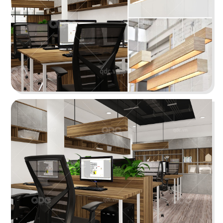
ORIFOOD - LÊ VĂN SỸ
LA VISTA
BBQ & Hotpot
Nhà hàng Âu
11
12
YUMMY BABOON
MASHA & THE BEAR
Gà rán
Buffet
13
14
MARINA
CK PIZZA
Coffee
Nhà hàng Âu