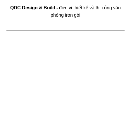
QDC Design & Build -
đơn vị thiết kế và thi công văn
37
38
phòng trọn gói
FLYFOOD
DON CHICKEN
Nhà hàng Việt
Gà rán Hàn Quốc
39
40
BAMBODA POCHA
7 GÀ
Quán nhậu Hàn
Nhà hàng Việt