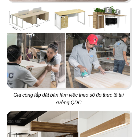
ÁN
05
06
OJIGI
PAT KAO THAI - BẾN TRE
SHOWROOM
Quán bar
Nhà hàng Thái
TIN
TỨC
07
08
LIÊN
TORI MATSUKI
KING COFFEE
Nhà hàng Nhật
Quán cafe
HỆ
Gia công lắp đặt bàn làm việc theo số đo thực tế tại
xưởng QDC
09
10