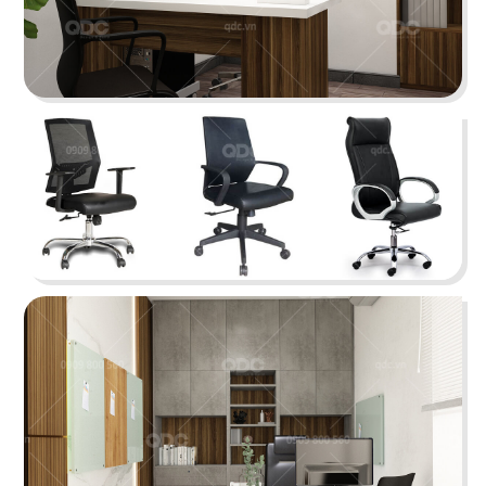
Juice Bar
Bar
29
30
ICE CREAM
YUMMY CHICKEN
Tiệm kem
Thức ăn nhanh
31
32
BREAKING DAWN
SUNSHINE BOUTIQUE
Nhà hàng Hàn
Nhà hàng - Showroom