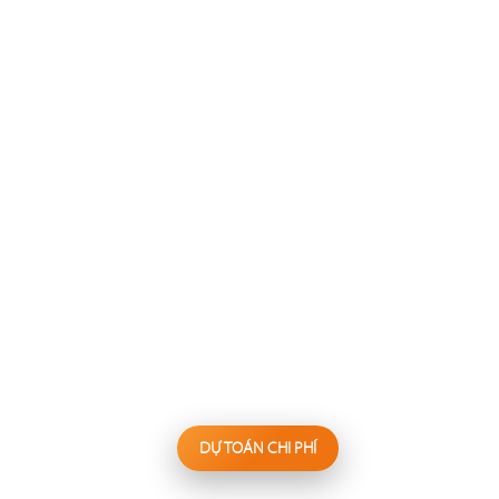
137
138
FESTINA LENTE
WAKEMI
Nhà hàng Âu
Nhà hàng Nhật
139
140
KANNA
BIỂN SƯƠNG
Nhà hàng Nhật
Hấp thủy nhiệt
DỰ TOÁN CHI PHÍ