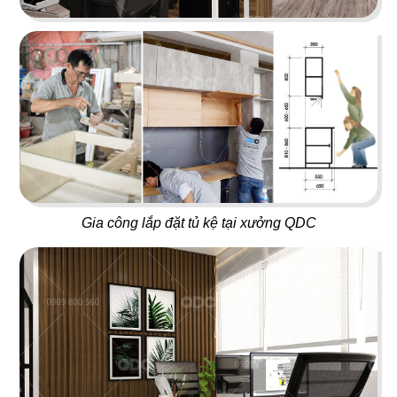
15
16
TEXAS
BABOON
Nhà hàng
Nightclub
Gia công lắp đặt tủ kệ tại xưởng QDC
17
18
5 SAO
667 BISTRO
Nhà hàng Việt
Rooftop