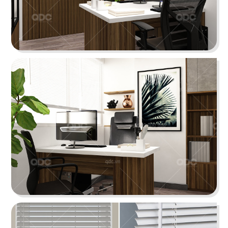
19
20
T COFFEE
BUFFET SUSHI
Cafe
Nhà hàng Nhật
21
22
HIKARI
MYUNG TAE MYUNG GA
Nhà hàng Nhật
Nhà hàng Hàn