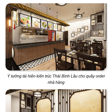
Juice Bar
Bar
29
30
ICE CREAM
YUMMY CHICKEN
Tiệm kem
Thức ăn nhanh
Ý tưởng tái hiện kiến trúc Thái Bình Lâu cho quầy order
nhà hàng
31
32
BREAKING DAWN
SUNSHINE BOUTIQUE
Nhà hàng Hàn
Nhà hàng - Showroom