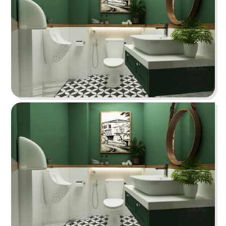
91
92
HỶ LÂM MÔN
AN HÒA
Bakery
Nhà hàng Việt
93
94
CHU SUKI
AN KÝ
Nhà hàng lẩu
Mì hoa gia truyền
95
96
BUS HAWAII
SIK DAK FOOK HOTPOT