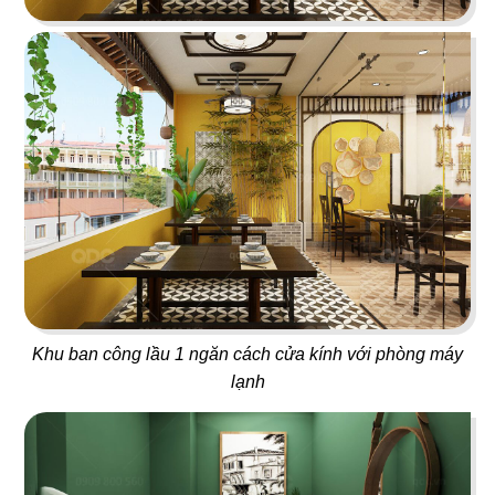
87
88
SUSHI OH
GANGNAM ZONE
Sushi băng chuyền
Bingsu & Cafe
89
90
CHEF MAMMA'S
MARUKIN
Nhà hàng Ý
Nhà hàng Nhật
Khu ban công lầu 1 ngăn cách cửa kính với phòng máy
lạnh