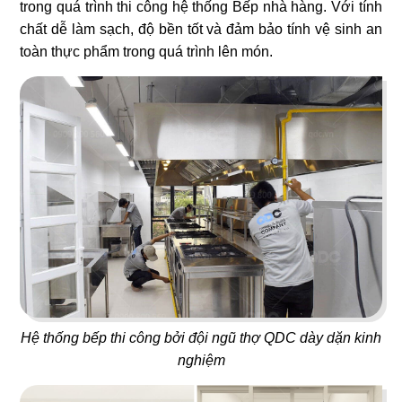
trong quá trình thi công hệ thống Bếp nhà hàng. Với tính
chất dễ làm sạch, độ bền tốt và đảm bảo tính vệ sinh an
toàn thực phẩm trong quá trình lên món.
48
47
THÁI CONCEPT - SIK DAK
WHAT THE PHỞ
FOOK
Nhà hàng Việt
Nhà hàng Thái
49
50
KASAPOCHI
LẨU XÔNG HƠI
Hệ thống bếp thi công bởi đội ngũ thợ QDC dày dặn kinh
Nhà hàng Nhật
Hấp thuỷ nhiệt
nghiệm