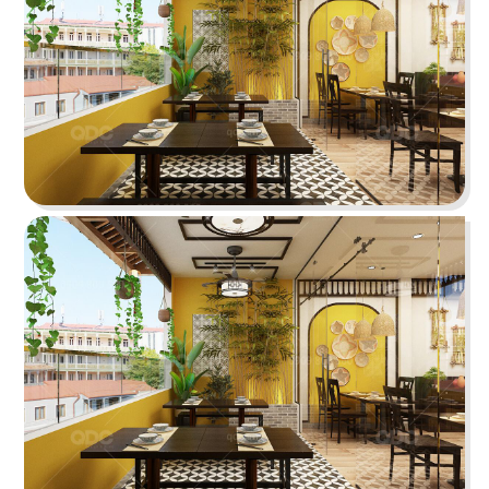
83
84
ĐÔNG NGUYÊN
EBISU
Nhà hàng Cơm gà
Nhà hàng Nhật
85
86
L'MANT NGUYỄN HUỆ
SAIGON XƯA - BERLIN
Café
Nhà hàng Việt