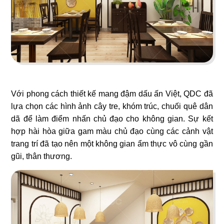
55
56
PHƯƠNG MINH GARDEN
TEMUJIN
Dessert & Bistro Cafe
Nhà hàng Hàn Quốc
Với phong cách thiết kế mang đậm dấu ấn Việt, QDC đã
lựa chọn các hình ảnh cây tre, khóm trúc, chuối quê dân
57
58
dã để làm điểm nhấn chủ đạo cho không gian. Sự kết
SHP GOURMET
SEVEN CAFE
hợp hài hòa giữa gam màu chủ đạo cùng các cảnh vật
trang trí đã tạo nên một không gian ẩm thực vô cùng gần
Trường đào tạo F&B
Cafe Nhật Bản
gũi, thân thương.
59
60