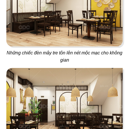
LỘ THIÊN QUÁN
STEAK HOUSE
Quán nhậu
Nhà hàng Âu
61
62
Những chiếc đèn mây tre tôn lên nét mộc mạc cho không
gian
KANOUAN KATSU
VIETNAM HOUSE
Nhà hàng Mì Soba
Nhà hàng Việt
63
64
CHARM
A MÀ KITCHEN
Bistro & Cafe
Nhà hàng Hongkong