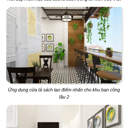
Gà rán Đài Loan
Beer House
115
116
LÊ LA SAIGON
BIG C FOOD COURT
Quán nhậu
Food Hall
Ứng dụng cửa lá sách tạo điểm nhấn cho khu ban công
117
118
lầu 2
BÉO QUÁN
ZODIAC
Ẩm thực Vệt - Hàn
Fast Food