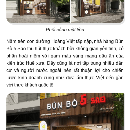
ÁN
05
06
OJIGI
PAT KAO THAI - BẾN TRE
SHOWROOM
Quán bar
Nhà hàng Thái
Phối cảnh mặt tiền
TIN
Nằm trên con đường Hoàng Việt tấp nập, nhà hàng Bún
Bò 5 Sao thu hút thực khách bởi không gian yên tĩnh, có
TỨC
phần hoài niệm với gam màu vàng mang dấu ấn của
07
08
kiến trúc Huế xưa. Đây cũng là nơi tập trung nhiều dân
LIÊN
cư và người nước ngoài nên rất thuận lợi cho chiến
TORI MATSUKI
KING COFFEE
lược kinh doanh cũng như đưa ẩm thực Việt đến gần
Nhà hàng Nhật
Quán cafe
với thực khách quốc tế.
HỆ
09
10