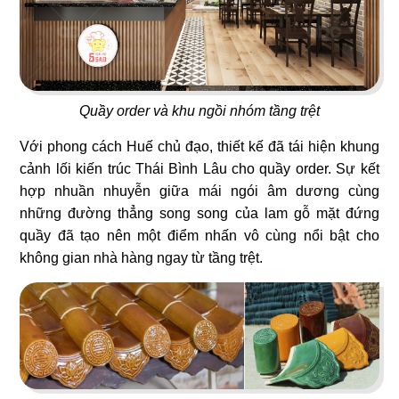
19
20
T COFFEE
BUFFET SUSHI
Cafe
Nhà hàng Nhật
Quầy order và khu ngồi nhóm tầng trệt
Với phong cách Huế chủ đạo, thiết kế đã tái hiện khung
cảnh lối kiến trúc Thái Bình Lâu cho quầy order. Sự kết
hợp nhuần nhuyễn giữa mái ngói âm dương cùng
những đường thẳng song song của lam gỗ mặt đứng
21
22
quầy đã tạo nên một điểm nhấn vô cùng nổi bật cho
HIKARI
MYUNG TAE MYUNG GA
không gian nhà hàng ngay từ tầng trệt.
Nhà hàng Nhật
Nhà hàng Hàn