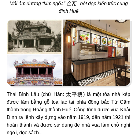
23
24
Mái âm dương “kim ngõa” 金瓦 - nét đẹp kiến trúc cung
đình Huế
NO NÊ
HOÀNG NGỌC
Nhà hàng Âu
Beach Bar
25
26
OPA GREEK
BEIRUT
Nhà hàng Âu
Nhà hàng Âu
Thái Bình Lâu (chữ Hán: 太平樓) là một tòa nhà kép
được làm bằng gỗ tọa lạc tại phía đông bắc Tử Cấm
thành trong Hoàng thành Huế. Công trình được vua Khải
Định ra lệnh xây dựng vào năm 1919, đến năm 1921 thì
27
28
hoàn thành và được sử dụng để nhà vua làm chỗ nghỉ
SWEET HOUSE
BABOON CLUB
ngơi, đọc sách...