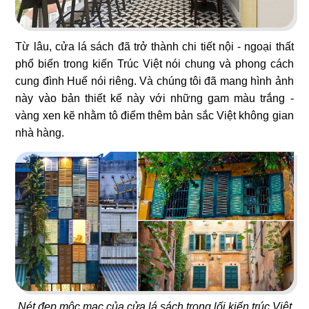
109
110
GOLDEN TEA
RAU CỦ NẤM
Trà sữa
Nhà hàng Chay
Từ lâu, cửa lá sách đã trở thành chi tiết nội - ngoại thất
phổ biến trong kiến Trúc Việt nói chung và phong cách
cung đình Huế nói riêng. Và chúng tôi đã mang hình ảnh
này vào bản thiết kế này với những gam màu trắng -
vàng xen kẽ nhằm tô điểm thêm bản sắc Việt không gian
nhà hàng.
111
112
SURF SHACK
ONLY B
Café & Salad
Trà sữa
113
114
SHILIN
COIN
Nét đẹp mộc mạc của cửa lá sách trong lối kiến trúc Việt