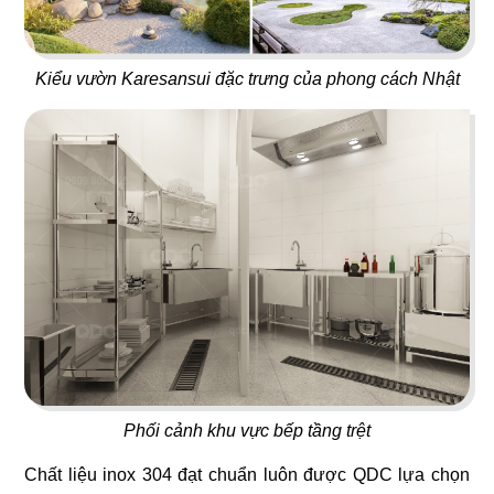
41
42
MOON RIVER
PHÚC KHANG GARDEN
Rooftop Bar
Cafe
Kiểu vườn Karesansui đặc trưng của phong cách Nhật
43
44
LUTEA
UPTOWN BAR
Cafe - Trà sữa
Bar
45
46
Phối cảnh khu vực bếp tầng trệt
THE LOVER
PASTA PARADISE
Chất liệu inox 304 đạt chuẩn luôn được QDC lựa chọn
Nhà hàng Việt
Nhà hàng Ý