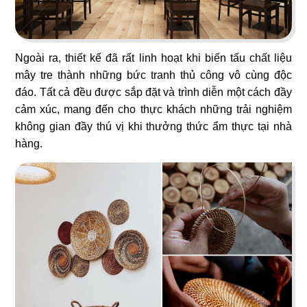
Ngoài ra, thiết kế đã rất linh hoạt khi biến tấu chất liệu
mây tre thành những bức tranh thủ công vô cùng độc
65
66
đáo. Tất cả đều được sắp đặt và trình diễn một cách đầy
CAFE 1987
NGUYÊN SINH EST.1942
cảm xúc, mang đến cho thực khách những trải nghiệm
không gian đầy thú vị khi thưởng thức ẩm thực tại nhà
Cafe sân vườn
Bistro
hàng.
67
68
LE STEAK
CƠM NIÊU VĨNH LONG
Nhà hàng Âu
Nhà hàng Việt