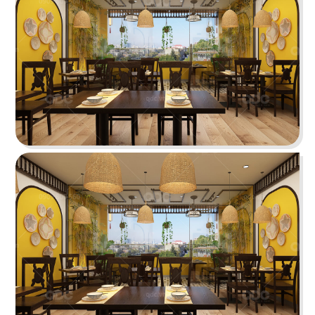
73
74
KOBE LEGEND
L'MANT VÕ VĂN TẦN
Nhà hàng Nhật
Café
75
76
OVENMARU
ANRAKUTEI
Nhà hàng Hàn
Lẩu nướng Nhật Bản
77
78