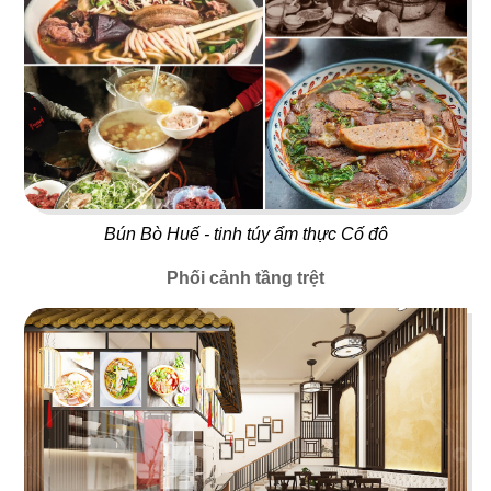
15
16
TEXAS
BABOON
Nhà hàng
Nightclub
Bún Bò Huế - tinh túy ẩm thực Cố đô
Phối cảnh tầng trệt
17
18
5 SAO
667 BISTRO
Nhà hàng Việt
Rooftop