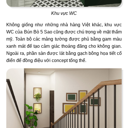
Cafe
Lẩu nướng Macau
Khu vực WC
Không giống như những nhà hàng Việt khác, khu vực
WC của Bún Bò 5 Sao cũng được chú trọng về mặt thẩm
mỹ. Toàn bộ các mảng tường được phủ bằng gam màu
97
98
xanh mát để tạo cảm giác thoáng đãng cho không gian.
CHU TƯỚC LÂU
ZÔ SAIGON
Ngoài ra, phần sàn được lát bằng gạch bông họa tiết cổ
điển để đồng điệu với concept tổng thể.
Nhà hàng Dimsum
Nhà hàng Việt
99
100
BÁT BỬU HONGKONG
HỶ LÂM MÔN Q.7
Nhà hàng Lẩu
Bakery & Cafe