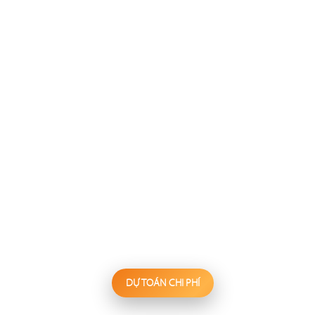
137
138
FESTINA LENTE
WAKEMI
Nhà hàng Âu
Nhà hàng Nhật
139
140
KANNA
BIỂN SƯƠNG
Nhà hàng Nhật
Hấp thủy nhiệt
DỰ TOÁN CHI PHÍ