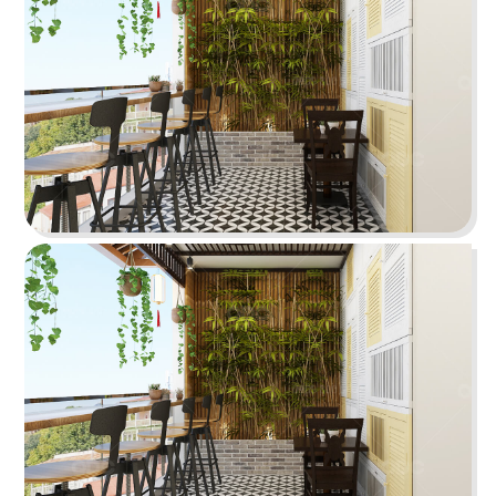
105
106
FU TEA
LOBSTER BAY
Trà sữa
Nhà hàng hải sản
107
108
SAIGON XƯA - CANADA
IMV
Nhà hàng Việt
Văn phòng