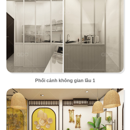
51
52
ĂN ĐƯỢC PHÚC PARADISE
THE REX
Dimsum Hotpot & BBQ
Food & Lounge
Phối cảnh không gian lầu 1
53
54
SUSHI MASA
LAN KWAI FONG
Nhà hàng Nhật
Beer Club