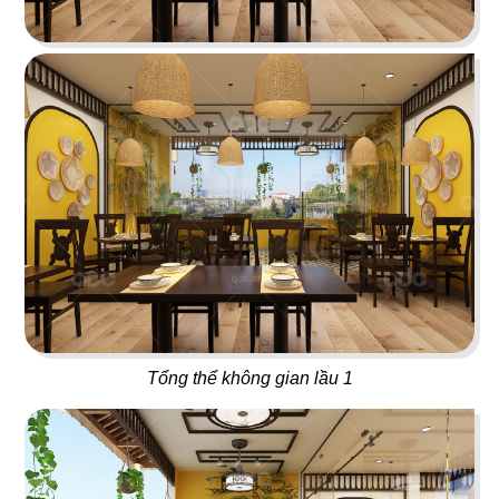
PARIS 1987
CHEZ GUIDO
Nhà hàng Việt Nam
Nhà hàng Ý
79
80
THÁI BBQ
UDIYAN
Lẩu nướng Thái Lan
Nhà hàng Thực Dưỡng
Tổng thể không gian lầu 1
81
82
DESTINY
ĂN ĐƯỢC PHÚC
Beer House
Lẩu nướng Macau