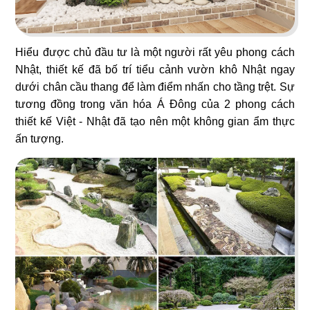
37
38
Hiểu được chủ đầu tư là một người rất yêu phong cách
FLYFOOD
DON CHICKEN
Nhật, thiết kế đã bố trí tiểu cảnh vườn khô Nhật ngay
Nhà hàng Việt
Gà rán Hàn Quốc
dưới chân cầu thang để làm điểm nhấn cho tầng trệt. Sự
tương đồng trong văn hóa Á Đông của 2 phong cách
thiết kế Việt - Nhật đã tạo nên một không gian ẩm thực
ấn tượng.
39
40
BAMBODA POCHA
7 GÀ
Quán nhậu Hàn
Nhà hàng Việt