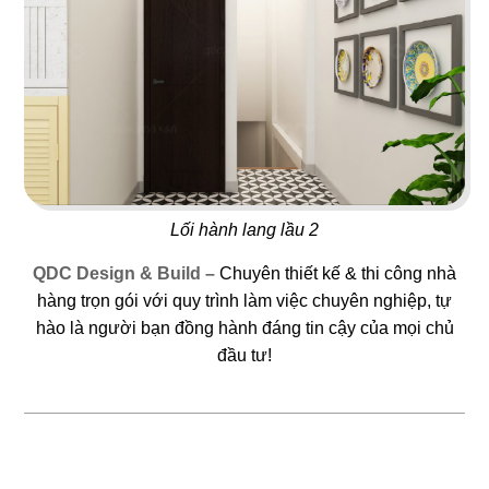
119
120
DESTINY CAFE
NHÀ HÀNG QUẬN 7
Coffee & Bakery
Nhà hàng Hoa
Lối hành lang lầu 2
QDC Design & Build –
Chuyên thiết kế & thi công nhà
hàng trọn gói với quy trình làm việc chuyên nghiệp, tự
121
122
hào là người bạn đồng hành đáng tin cậy của mọi chủ
ĐÀ LẠT
THE MYANMAR
đầu tư!
Nhà hàng tiệc cưới
Nhà hàng Myanmar