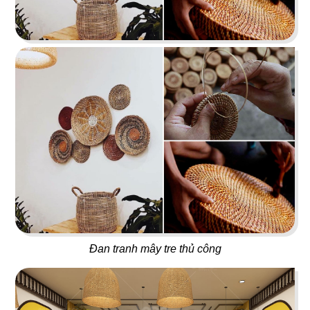
69
70
BANGKOK BBQ
MEGUSTAS
Lẩu nướng Thái Lan
Café & Nail
71
72
BANGKOK KITCHEN
SIK DAK FOOK
Nhà hàng Thái
Nhà hàng Dimsum
Đan tranh mây tre thủ công