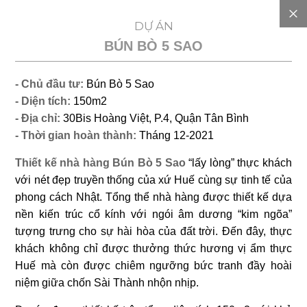
EN
DỰ ÁN
BÚN BÒ 5 SAO
GIỚI
- Chủ đầu tư:
Bún Bò 5 Sao
THIỆU
- Diện tích:
150m2
- Địa chỉ:
30Bis Hoàng Việt, P.4, Quận Tân Bình
DỰ
- Thời gian hoàn thành:
Tháng 12-2021
Thiết kế nhà hàng Bún Bò 5 Sao
“lấy lòng” thực khách
TOÁN
với nét đẹp truyền thống của xứ Huế cùng sự tinh tế của
phong cách Nhật. Tổng thể nhà hàng được thiết kế dựa
CHI
nền kiến trúc cổ kính với ngói âm dương “kim ngõa”
tượng trưng cho sự hài hòa của đất trời. Đến đây, thực
PHÍ
khách không chỉ được thưởng thức hương vị ẩm thực
Huế mà còn được chiêm ngưỡng bức tranh đầy hoài
niệm giữa chốn Sài Thành nhộn nhịp.
DỰ