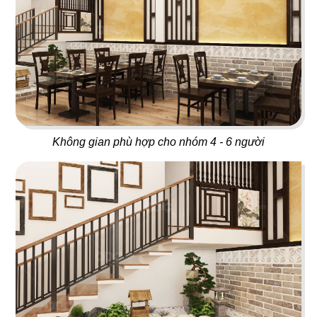
34
33
DON CHICKEN LONG
MANDARINE
KHÁNH
Coffee & Tea
Nhà hàng Hàn
Không gian phù hợp cho nhóm 4 - 6 người
35
36
NÓC NHÀ
ĐẠI ĐƯỜNG TRÂN TUYỂN
Quán nhậu
Nhà hàng Hoa