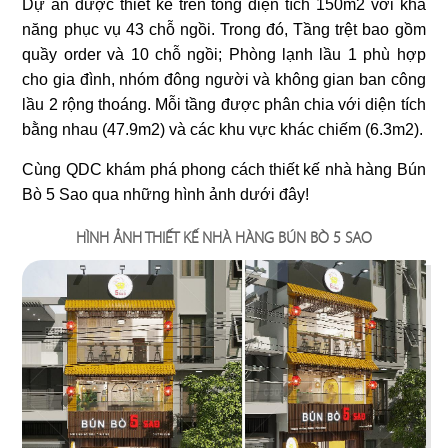
Dự án được thiết kế trên tổng diện tích 150m2 với khả
ÁN
năng phục vụ 43 chỗ ngồi. Trong đó, Tầng trệt bao gồm
quầy order và 10 chỗ ngồi; Phòng lạnh lầu 1 phù hợp
01
02
cho gia đình, nhóm đông người và không gian ban công
NHÀ
BAOZ DIMSUM
VEE AYY FOOD
lầu 2 rộng thoáng. Mỗi tầng được phân chia với diện tích
bằng nhau (47.9m2) và các khu vực khác chiếm (6.3m2).
Nhà hàng Hoa
Nhà hàng - Cafe
HÀNG
Cùng QDC khám phá phong cách thiết kế nhà hàng Bún
DỰ
Bò 5 Sao qua những hình ảnh dưới đây!
HÌNH ẢNH THIẾT KẾ NHÀ HÀNG BÚN BÒ 5 SAO
ÁN
03
04
PAT KAO THAI - MỸ THO
SAKURA
VĂN
Nhà hàng Thái
Nhà hàng Nhật
PHÒNG
DỰ