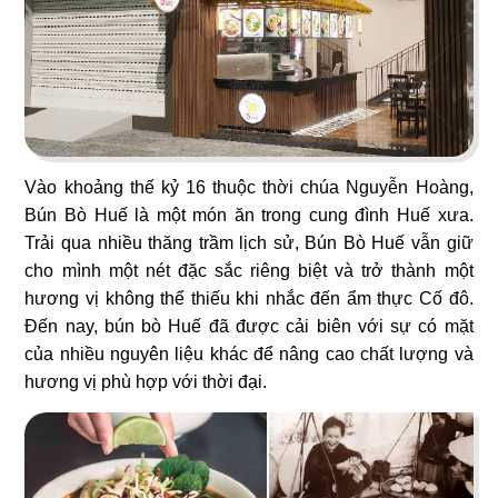
ORIFOOD - LÊ VĂN SỸ
LA VISTA
BBQ & Hotpot
Nhà hàng Âu
11
12
Vào khoảng thế kỷ 16 thuộc thời chúa Nguyễn Hoàng,
Bún Bò Huế là một món ăn trong cung đình Huế xưa.
YUMMY BABOON
MASHA & THE BEAR
Trải qua nhiều thăng trầm lịch sử, Bún Bò Huế vẫn giữ
Gà rán
Buffet
cho mình một nét đặc sắc riêng biệt và trở thành một
hương vị không thể thiếu khi nhắc đến ẩm thực Cố đô.
Đến nay, bún bò Huế đã được cải biên với sự có mặt
của nhiều nguyên liệu khác để nâng cao chất lượng và
hương vị phù hợp với thời đại.
13
14
MARINA
CK PIZZA
Coffee
Nhà hàng Âu